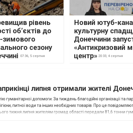
ревищив рівень
Новий ютуб-кана
сті об’єктів до
культурну спадщ
о-зимового
Донеччини запус
ального сезону
«Антикризовий м
еччині
центр»
07:36,
5 серпня
20:33,
4 серпня
наприкінці липня отримали жителі Доне
ію гуманітарної допомоги. За тиждень благодійні організації та па
ігієни, питної води та інших необхідних товарів. Про це повідомляю
нього тижня липня жителям громад області передали 81,6 тонни гум
и...