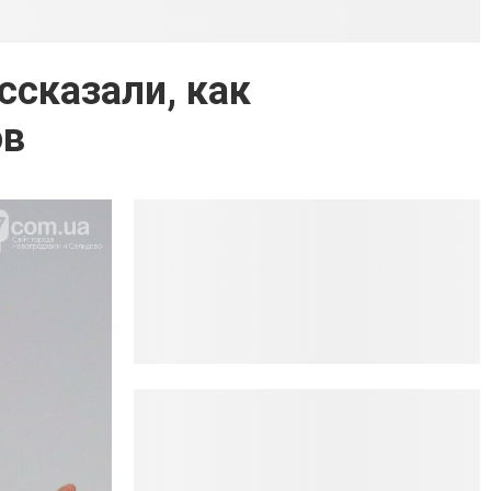
ссказали, как
ов