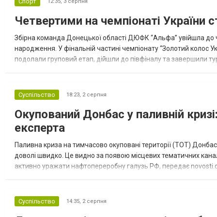
Спорт
12:35,
3 серпня
Четвертими на чемпіонаті України с
Збірна команда Донецької області ДЮФК “Альфа” увійшла до ч
народження. У фінальній частині чемпіонату “Золотий колос У
подолали груповий етап, дійшли до півфіналу та завершили тур
“Спортивна молодіжна ліга” та представник команди Іван Кором
Суспільство
18:23,
2 серпня
Окупований Донбас у паливній кризі:
експерта
Паливна криза на тимчасово окуповані території (ТОТ) Донбасу
доволі швидко. Це видно за появою місцевих тематичних каналі
активно уражати нафтопереробну галузь РФ, передає novosti.dn
обмеження на продаж бензину. Ціни на пальне та на переоблад
Суспільство
14:35,
2 серпня