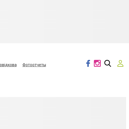
овідкова
Фотоотчеты