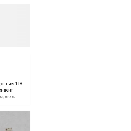
вуються 118
пондент
и, що їх