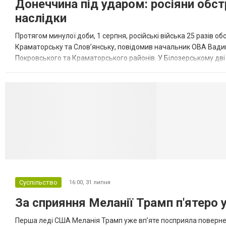
Донеччина під ударом: росіяни обст
наслідки
Протягом минулої доби, 1 серпня, російські війська 25 разів об
Краматорську та Слов’янську, повідомив начальник ОВА Вадим
Покровського та Краматорського районів. У Білозерському дв
Миколаївської громади зруйновані два приватні будинки. У Сло
Селидово и Н
Суспільство
16:00,
31 липня
За сприяння Меланії Трамп п'ятеро 
Перша леді США Меланія Трамп уже впʼяте посприяла повернен