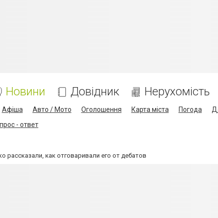
Новини
Довідник
Нерухомість
Афіша
Авто / Мото
Оголошення
Карта міста
Погода
Д
прос - ответ
о рассказали, как отговаривали его от дебатов