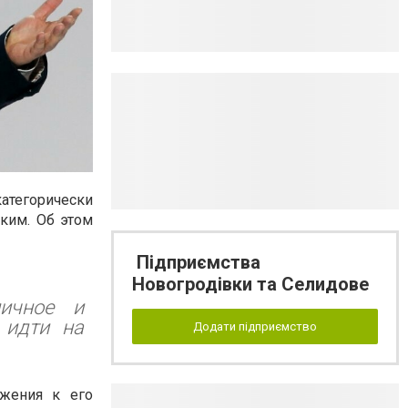
атегорически
ким. Об этом
Підприємства
Новогродівки та Селидове
ичное и
 идти на
Додати підприємство
ажения к его