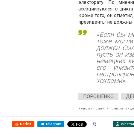
электорату. По мнен
ассоциируются с дикта
Кроме того, он отметил
президенты не должны 
«Если бы мы
тоже могли
должен был
пусть он из
немецких к
его унизи
гастролиро
хохлами».
ПОРОШЕНКО
ДЕ
Якщо ви помітили помилку, виділі
Reddit
Telegram
Viber
Whats