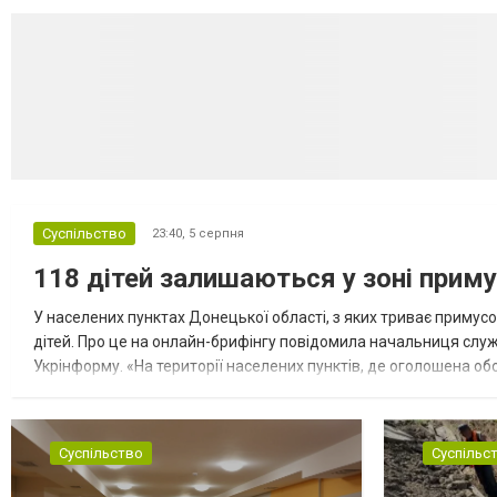
Суспільство
23:40,
5 серпня
118 дітей залишаються у зоні приму
У населених пунктах Донецької області, з яких триває примусо
дітей. Про це на онлайн-брифінгу повідомила начальниця слу
Укрінформу. «На території населених пунктів, де оголошена обо
замінюють, або іншими законними представниками, у 16 населе
Суспільство
Суспільс