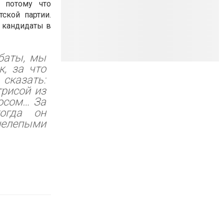
 потому что
ской партии.
, кандидаты в
ебаты, мы
, за что
сказать:
трисой из
мосом… За
огда он
нелепыми