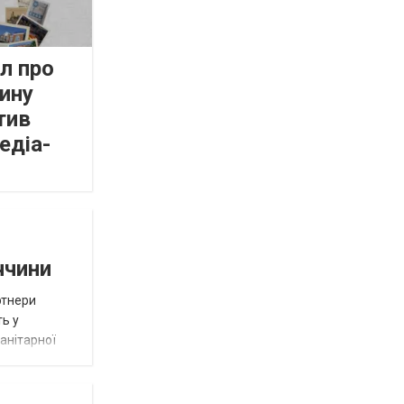
л про
ину
тив
едіа-
ччини
ртнери
ть у
анітарної