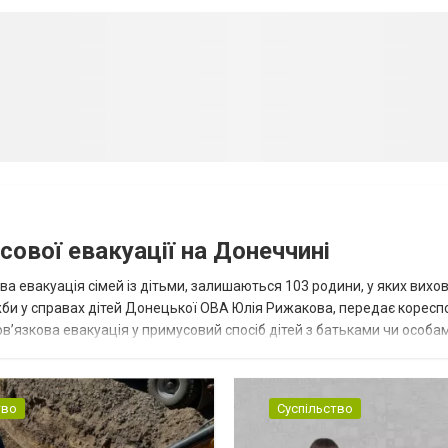
сової евакуації на Донеччині
ва евакуація сімей із дітьми, залишаються 103 родини, у яких вихо
жби у справах дітей Донецької ОВА Юлія Рижакова, передає корес
в’язкова евакуація у примусовий спосіб дітей з батьками чи особам
н...
тво
Суспільство