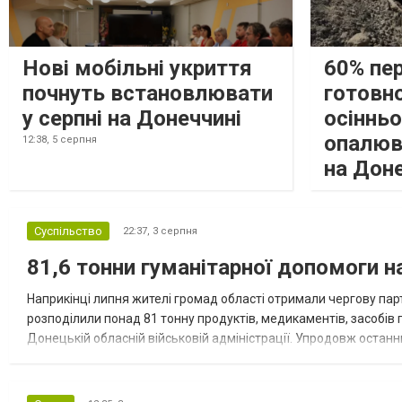
Нові мобільні укриття
60% пе
почнуть встановлювати
готовно
у серпні на Донеччині
осіннь
опалюв
12:38,
5 серпня
на Дон
Суспільство
22:37,
3 серпня
81,6 тонни гуманітарної допомоги 
Наприкінці липня жителі громад області отримали чергову парт
розподілили понад 81 тонну продуктів, медикаментів, засобів г
Донецькій обласній військовій адміністрації. Упродовж остан
допомоги. Благодійні вантажі містили продуктові набори, засоб