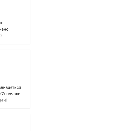
ів
внено
О
озвивається
 ЗСУ почали
дені