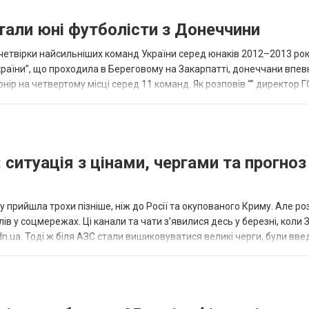
тали юні футболісти з Донеччини
етвірки найсильніших команд України серед юнаків 2012–2013 рок
країни”, що проходила в Береговому на Закарпатті, донеччани впе
нір на четвертому місці серед 11 команд. Як розповів “” директор Г
исло, цей результат м...
 ситуація з цінами, чергами та прогноз
 прийшла трохи пізніше, ніж до Росії та окупованого Криму. Але р
в у соцмережах. Ці канали та чати з’явилися десь у березні, коли
.ua. Тоді ж біля АЗС стали вишиковуватися великі черги, були вве
...