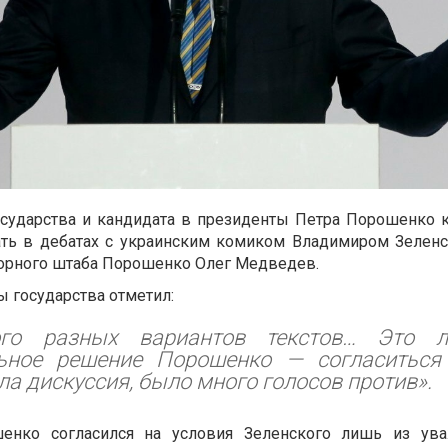
сударства и кандидата в президенты Петра Порошенко к
ать в дебатах с украинским комиком Владимиром Зеленс
орного штаба Порошенко Олег Медведев.
ы государства отметил:
го разных вариантов текстов… Это л
ьное решение Порошенко — согласиться
ла дискуссия, было много голосов против».
енко согласился на условия Зеленского лишь из ув