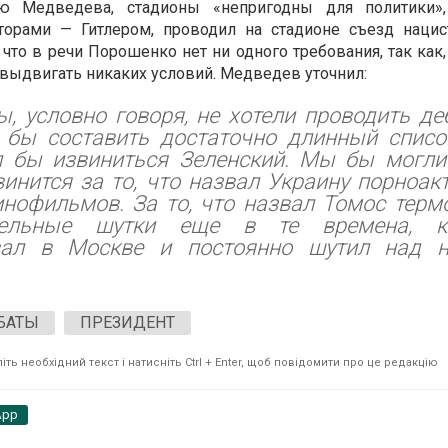
ию Медведева, стадионы «непригодны для политики»,
торами — Гитлером, проводил на стадионе съезд нацист
, что в речи Порошенко нет ни одного требования, так как
выдвигать никаких условий. Медведев уточнил:
, условно говоря, не хотели проводить д
 бы составить достаточно длинный список
 бы извиниться Зеленский. Мы бы могли 
винится за то, что назвал Украину порноак
инофильмов. За то, что назвал Томос тер
тельные шутки еще в те времена, к
вал в Москве и постоянно шутил над 
БАТЫ
ПРЕЗИДЕНТ
ть необхідний текст і натисніть Ctrl + Enter, щоб повідомити про це редакцію
App