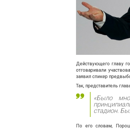
Действующего главу го
отговаривали участвов
заявил спикер предвыб
Так, представитель глав
«Было мно
принципиал
стадион. Бы
По его словам, Порош