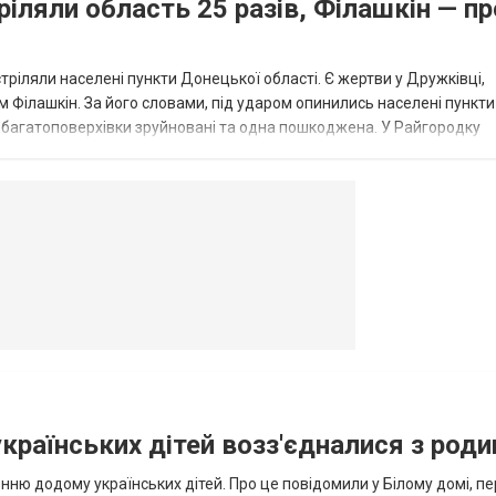
ріляли область 25 разів, Філашкін — пр
стріляли населені пункти Донецької області. Є жертви у Дружківці,
 Філашкін. За його словами, під ударом опинились населені пункти
і багатоповерхівки зруйновані та одна пошкоджена. У Райгородку
в’янську поранено людину, по...
овогродовке
Справочная
Такси
українських дітей возз'єдналися з род
ню додому українських дітей. Про це повідомили у Білому домі, п