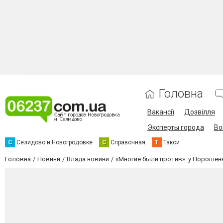
Головна
Вакансії
Дозвілля
Эксперты города
Во
С
Селидово и Новогродовке
С
Справочная
Т
Такси
Головна
Новини
Влада новини
«Многие были против»: у Порошенк