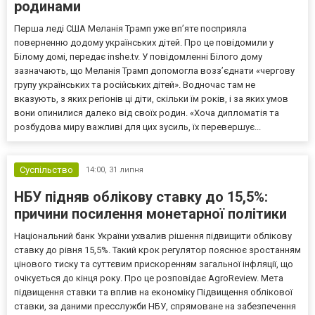
родинами
Перша леді США Меланія Трамп уже впʼяте посприяла
поверненню додому українських дітей. Про це повідомили у
Білому домі, передає inshe.tv. У повідомленні Білого дому
зазначають, що Меланія Трамп допомогла возз’єднати «чергову
групу українських та російських дітей». Водночас там не
вказують, з яких регіонів ці діти, скільки їм років, і за яких умов
вони опинилися далеко від своїх родин. «Хоча дипломатія та
розбудова миру важливі для цих зусиль, їх перевершує...
Суспільство
14:00,
31 липня
НБУ підняв облікову ставку до 15,5%:
причини посилення монетарної політики
Національний банк України ухвалив рішення підвищити облікову
ставку до рівня 15,5%. Такий крок регулятор пояснює зростанням
цінового тиску та суттєвим прискоренням загальної інфляції, що
очікується до кінця року. Про це розповідає AgroReview. Мета
підвищення ставки та вплив на економіку Підвищення облікової
ставки, за даними пресслужби НБУ, спрямоване на забезпечення