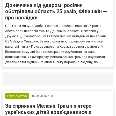
Донеччина під ударом: росіяни
обстріляли область 25 разів, Філашкін —
про наслідки
Протягом минулої доби, 1 серпня, російські війська 25 разів
обстріляли населені пункти Донецької області. Є жертви у
Дружківці, Краматорську та Слов’янську, повідомив начальник
ОВА Вадим Філашкін. За його словами, під ударом опинились
населені пункти Покровського та Краматорського районів. У
Білозерському дві багатоповерхівки зруйновані та одна
пошкоджена. У Райгородку Миколаївської громади зруйновані
два приватні будинки. У Слов’янську поранено людину, по...
Селидово и Новогродовке
Справочная
Так
Суспільство
16:00,
31 липня
За сприяння Меланії Трамп п'ятеро
українських дітей возз'єдналися з