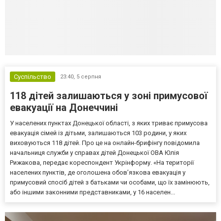
Суспільство
23:40,
5 серпня
118 дітей залишаються у зоні примусової
евакуації на Донеччині
У населених пунктах Донецької області, з яких триває примусова
евакуація сімей із дітьми, залишаються 103 родини, у яких
виховуються 118 дітей. Про це на онлайн-брифінгу повідомила
начальниця служби у справах дітей Донецької ОВА Юлія
Рижакова, передає кореспондент Укрінформу. «На території
населених пунктів, де оголошена обов’язкова евакуація у
примусовий спосіб дітей з батьками чи особами, що їх замінюють,
або іншими законними представниками, у 16 населен...