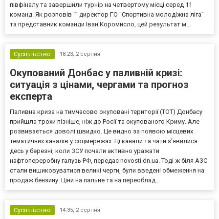
півфіналу та завершили турнір на четвертому місці серед 11
команд. Як розповів “” директор ГО “Спортивна молодіжна ліга”
та представник команди Іван Коромисло, цей результат м...
Суспільство
18:23,
2 серпня
Окупований Донбас у паливній кризі:
ситуація з цінами, чергами та прогноз
експерта
Паливна криза на тимчасово окуповані території (ТОТ) Донбасу
прийшла трохи пізніше, ніж до Росії та окупованого Криму. Але
розвивається доволі швидко. Це видно за появою місцевих
тематичних каналів у соцмережах. Ці канали та чати з’явилися
десь у березні, коли ЗСУ почали активно уражати
нафтопереробну галузь РФ, передає novosti.dn.ua. Тоді ж біля АЗС
стали вишиковуватися великі черги, були введені обмеження на
продаж бензину. Ціни на пальне та на переоблад...
Суспільство
14:35,
2 серпня