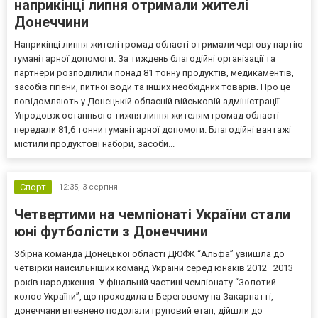
наприкінці липня отримали жителі
Донеччини
Наприкінці липня жителі громад області отримали чергову партію
гуманітарної допомоги. За тиждень благодійні організації та
партнери розподілили понад 81 тонну продуктів, медикаментів,
засобів гігієни, питної води та інших необхідних товарів. Про це
повідомляють у Донецькій обласній військовій адміністрації.
Упродовж останнього тижня липня жителям громад області
передали 81,6 тонни гуманітарної допомоги. Благодійні вантажі
містили продуктові набори, засоби...
Спорт
12:35,
3 серпня
Четвертими на чемпіонаті України стали
юні футболісти з Донеччини
Збірна команда Донецької області ДЮФК “Альфа” увійшла до
четвірки найсильніших команд України серед юнаків 2012–2013
років народження. У фінальній частині чемпіонату “Золотий
колос України”, що проходила в Береговому на Закарпатті,
донеччани впевнено подолали груповий етап, дійшли до