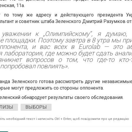
нская, 11а.
т по тому же адресу и действующего президента Ук
ьтант и советник штаба Зеленского Дмитрий Разумков от
уважении к „Олимпийскому“, я думаю, 
 площадки. Поэтому завтра в 8 утра мы п
ппонента, и вас всех в Eurolab — это а
 лаборатория, где можно будет сдать анали
зникнет вопросов о том, что где-то кто-
 попробовал повлиять».
манда Зеленского готова рассмотреть другие независимы
торые могут предложить со стороны оппонента.
еленский обнародует результаты своего обследования.
ЛИЗЫ
ВЫБОРЫ
ть необхідний текст і натисніть Ctrl + Enter, щоб повідомити про це редакцію