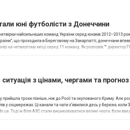
тали юні футболісти з Донеччини
етвірки найсильніших команд України серед юнаків 2012–2013 рок
країни”, що проходила в Береговому на Закарпатті, донеччани впе
нір на четвертому місці серед 11 команд. Як розповів “” директор Г
исло, цей результат м...
 ситуація з цінами, чергами та прогноз
 прийшла трохи пізніше, ніж до Росії та окупованого Криму. Але р
в у соцмережах. Ці канали та чати з’явилися десь у березні, коли
.ua. Тоді ж біля АЗС стали вишиковуватися великі черги, були вве
...