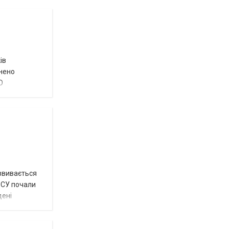
ів
внено
О
озвивається
 ЗСУ почали
дені