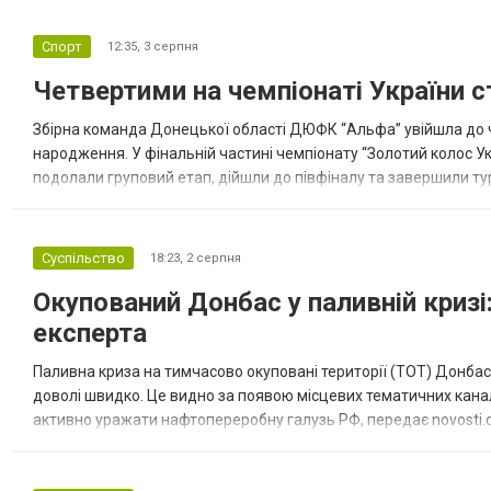
Спорт
12:35,
3 серпня
Четвертими на чемпіонаті України с
Збірна команда Донецької області ДЮФК “Альфа” увійшла до ч
народження. У фінальній частині чемпіонату “Золотий колос У
подолали груповий етап, дійшли до півфіналу та завершили тур
“Спортивна молодіжна ліга” та представник команди Іван Кором
Суспільство
18:23,
2 серпня
Окупований Донбас у паливній кризі:
експерта
Паливна криза на тимчасово окуповані території (ТОТ) Донбасу
доволі швидко. Це видно за появою місцевих тематичних каналі
активно уражати нафтопереробну галузь РФ, передає novosti.dn
обмеження на продаж бензину. Ціни на пальне та на переоблад