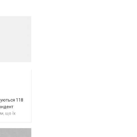
вуються 118
пондент
и, що їх