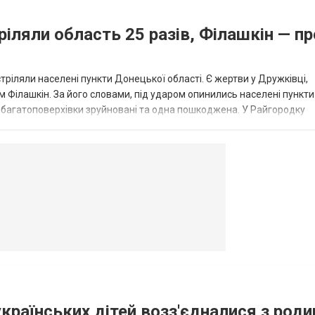
ріляли область 25 разів, Філашкін — пр
стріляли населені пункти Донецької області. Є жертви у Дружківці,
 Філашкін. За його словами, під ударом опинились населені пункти
і багатоповерхівки зруйновані та одна пошкоджена. У Райгородку
в’янську поранено людину, по...
овогродовке
Справочная
Такси
українських дітей возз'єдналися з род