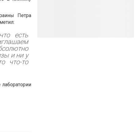
раины Петра
метил:
что есть
риглашаем
бсолютно
зы и ни у
то что-то
е лаборатории