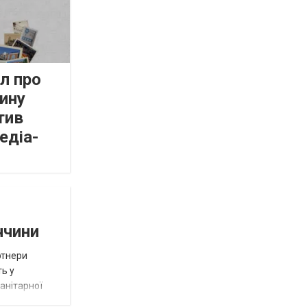
л про
ину
тив
едіа-
ччини
ртнери
ть у
анітарної