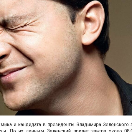
омика и кандидата в президенты Владимира Зеленского з
изы. По их данным, Зеленский придет завтра около 08: