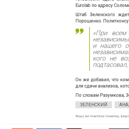
Eurolab по адресу Соломе
Штаб Зеленского жде
Порошенко. Политконсул
«При всем 
независимые
и нашего о
независимая
кого не во
подтасовал,
Он же добавил, что ко
для сдачи анализов, ко
По словам Разумкова, З
ЗЕЛЕНСКИЙ
АНА
Якщо ви помітили помилку, виділі