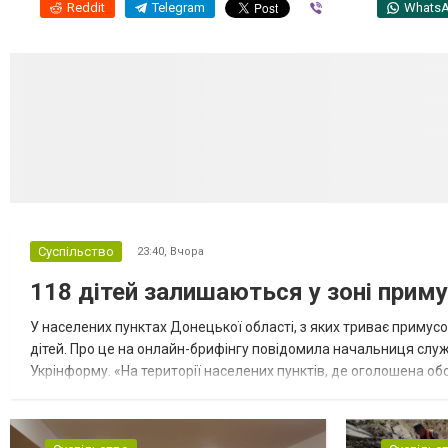
Reddit
Telegram
Viber
Whats
Суспільство
23:40,
Вчора
118 дітей залишаються у зоні приму
У населених пунктах Донецької області, з яких триває примусо
дітей. Про це на онлайн-брифінгу повідомила начальниця слу
Укрінформу. «На території населених пунктів, де оголошена обо
замінюють, або іншими законними представниками, у 16 населе