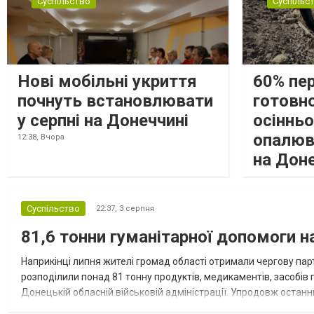
Суспільство
Суспільс
Нові мобільні укриття
60% пе
почнуть встановлювати
готовно
у серпні на Донеччині
осіннь
опалюв
12:38,
Вчора
на Дон
Суспільство
22:37,
3 серпня
81,6 тонни гуманітарної допомоги 
Наприкінці липня жителі громад області отримали чергову парт
розподілили понад 81 тонну продуктів, медикаментів, засобів г
Донецькій обласній військовій адміністрації. Упродовж остан
допомоги. Благодійні вантажі містили продуктові набори, засоб