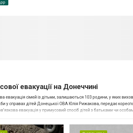
App
сової евакуації на Донеччині
ва евакуація сімей із дітьми, залишаються 103 родини, у яких вихо
жби у справах дітей Донецької ОВА Юлія Рижакова, передає корес
в’язкова евакуація у примусовий спосіб дітей з батьками чи особам
н...