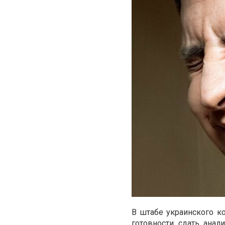
В штабе украинского к
готовности сдать анал