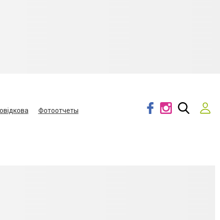
овідкова
Фотоотчеты