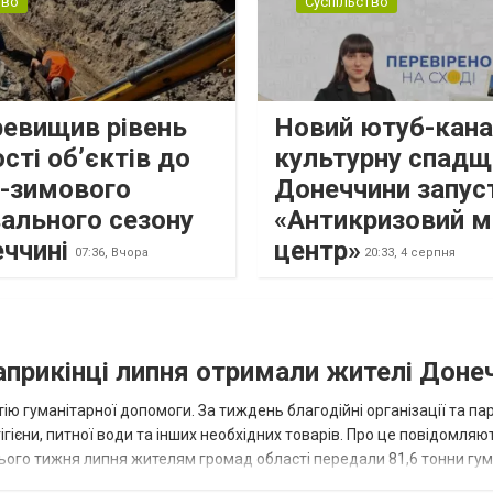
тво
Суспільство
ревищив рівень
Новий ютуб-кана
сті об’єктів до
культурну спадщ
о-зимового
Донеччини запус
ального сезону
«Антикризовий м
еччині
центр»
07:36,
Вчора
20:33,
4 серпня
наприкінці липня отримали жителі Доне
ію гуманітарної допомоги. За тиждень благодійні організації та па
ігієни, питної води та інших необхідних товарів. Про це повідомляю
нього тижня липня жителям громад області передали 81,6 тонни гум
и...