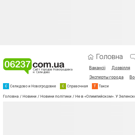
Головна
Вакансії
Дозвілля
Эксперты города
Во
С
Селидово и Новогродовке
С
Справочная
Т
Такси
Головна
Новини
Новини політики
Не в «Олимпийском». У Зеленск