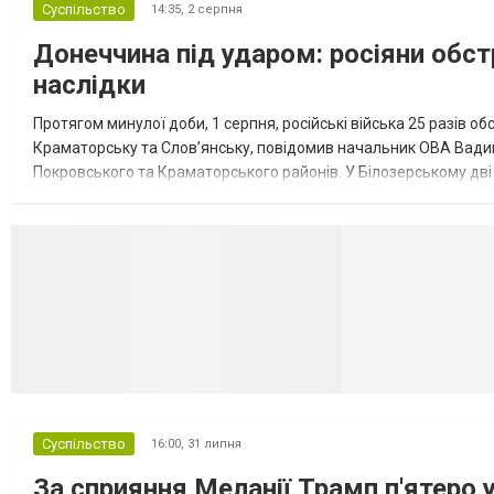
Суспільство
14:35,
2 серпня
Донеччина під ударом: росіяни обст
наслідки
Протягом минулої доби, 1 серпня, російські війська 25 разів об
Краматорську та Слов’янську, повідомив начальник ОВА Вадим
Покровського та Краматорського районів. У Білозерському дв
Миколаївської громади зруйновані два приватні будинки. У Сло
Селидово и Н
Суспільство
16:00,
31 липня
За сприяння Меланії Трамп п'ятеро 