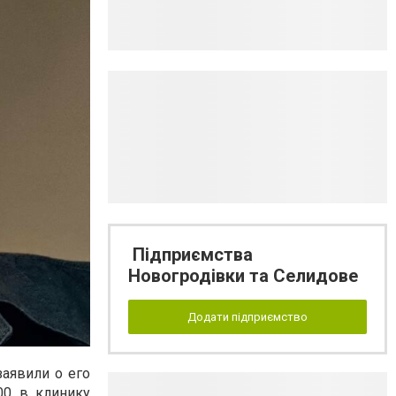
Підприємства
Новогродівки та Селидове
Додати підприємство
аявили о его
00 в клинику