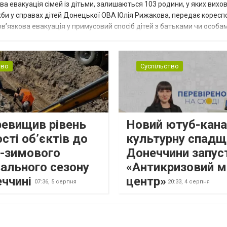
ва евакуація сімей із дітьми, залишаються 103 родини, у яких вихо
жби у справах дітей Донецької ОВА Юлія Рижакова, передає корес
в’язкова евакуація у примусовий спосіб дітей з батьками чи особам
н...
тво
Суспільство
ревищив рівень
Новий ютуб-кана
сті об’єктів до
культурну спадщ
о-зимового
Донеччини запус
ального сезону
«Антикризовий м
еччині
центр»
07:36,
5 серпня
20:33,
4 серпня