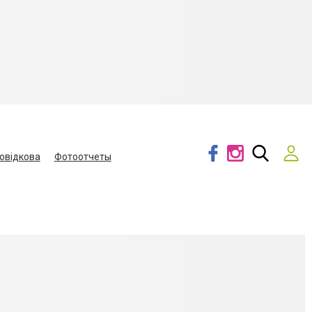
овідкова
Фотоотчеты