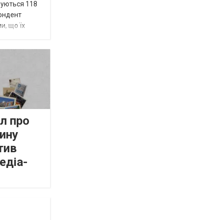
вуються 118
пондент
и, що їх
л про
ину
тив
едіа-