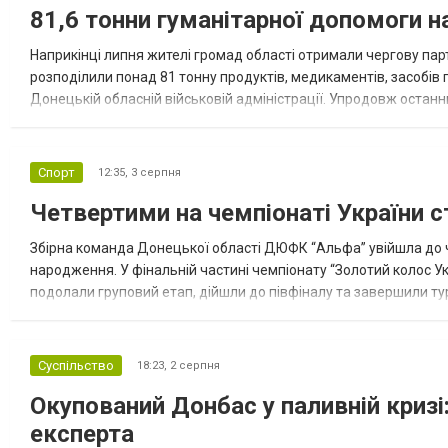
81,6 тонни гуманітарної допомоги 
Наприкінці липня жителі громад області отримали чергову парт
розподілили понад 81 тонну продуктів, медикаментів, засобів г
Донецькій обласній військовій адміністрації. Упродовж остан
допомоги. Благодійні вантажі містили продуктові набори, засоб
Спорт
12:35,
3 серпня
Четвертими на чемпіонаті України с
Збірна команда Донецької області ДЮФК “Альфа” увійшла до ч
народження. У фінальній частині чемпіонату “Золотий колос У
подолали груповий етап, дійшли до півфіналу та завершили тур
“Спортивна молодіжна ліга” та представник команди Іван Кором
Суспільство
18:23,
2 серпня
Окупований Донбас у паливній кризі:
експерта