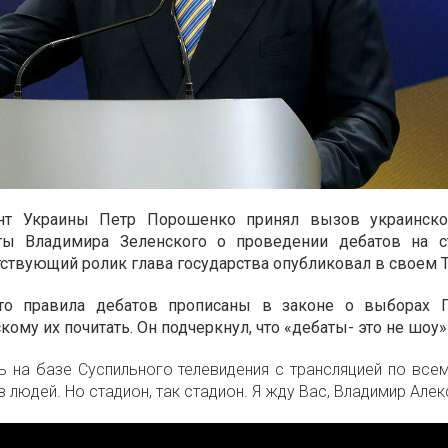
нт Украины Петр Порошенко принял вызов украинско
ты Владимира Зеленского о проведении дебатов на 
ствующий ролик глава государства опубликовал в своем Т
то правила дебатов прописаны в законе о выборах 
му их почитать. Он подчеркнул, что «дебаты- это не шоу»
ь на базе Суспильного телевидения с трансляцией по все
 людей. Но стадион, так стадион. Я жду Вас, Владимир Але