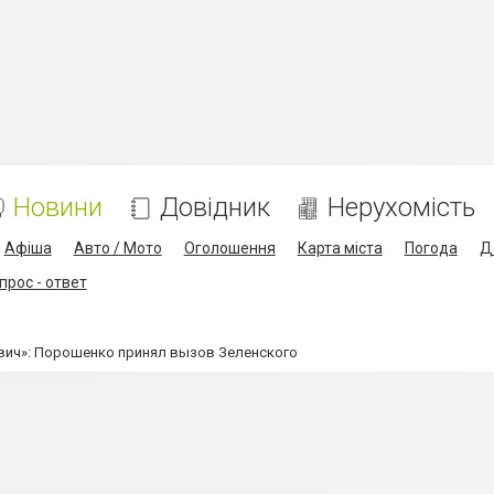
Новини
Довідник
Нерухомість
Афіша
Авто / Мото
Оголошення
Карта міста
Погода
Д
прос - ответ
вич»: Порошенко принял вызов Зеленского