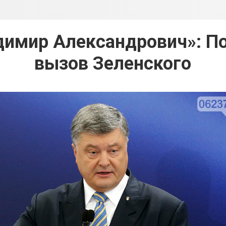
адимир Александрович»: П
вызов Зеленского