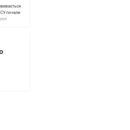
озвивається
 ЗСУ почали
дені
о