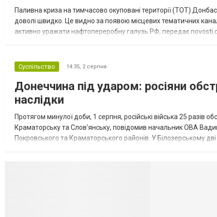
Паливна криза на тимчасово окуповані території (ТОТ) Донбасу
доволі швидко. Це видно за появою місцевих тематичних каналі
активно уражати нафтопереробну галузь РФ, передає novosti.dn
обмеження на продаж бензину. Ціни на пальне та на переоблад
Суспільство
14:35,
2 серпня
Донеччина під ударом: росіяни обст
наслідки
Протягом минулої доби, 1 серпня, російські війська 25 разів об
Краматорську та Слов’янську, повідомив начальник ОВА Вадим
Покровського та Краматорського районів. У Білозерському дв
Миколаївської громади зруйновані два приватні будинки. У Сло
Селидово и Н