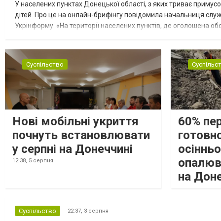
У населених пунктах Донецької області, з яких триває примусо
дітей. Про це на онлайн-брифінгу повідомила начальниця слу
Укрінформу. «На території населених пунктів, де оголошена обо
замінюють, або іншими законними представниками, у 16 населе
Суспільство
Суспільс
Нові мобільні укриття
60% пе
почнуть встановлювати
готовно
у серпні на Донеччині
осіннь
опалюв
12:38,
5 серпня
на Дон
Суспільство
22:37,
3 серпня