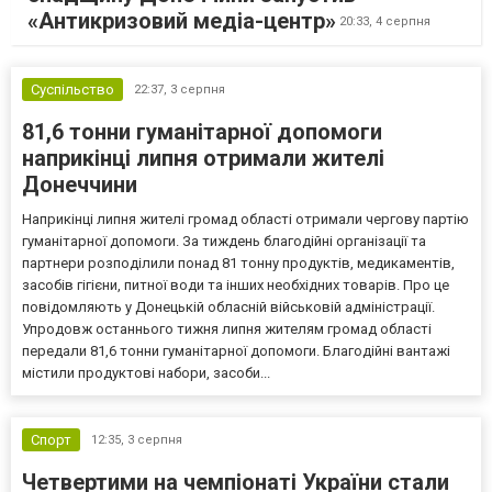
«Антикризовий медіа-центр»
20:33,
4 серпня
Суспільство
22:37,
3 серпня
81,6 тонни гуманітарної допомоги
наприкінці липня отримали жителі
Донеччини
Наприкінці липня жителі громад області отримали чергову партію
гуманітарної допомоги. За тиждень благодійні організації та
партнери розподілили понад 81 тонну продуктів, медикаментів,
засобів гігієни, питної води та інших необхідних товарів. Про це
повідомляють у Донецькій обласній військовій адміністрації.
Упродовж останнього тижня липня жителям громад області
передали 81,6 тонни гуманітарної допомоги. Благодійні вантажі
містили продуктові набори, засоби...
Спорт
12:35,
3 серпня
Четвертими на чемпіонаті України стали