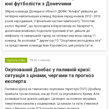
юні футболісти з Донеччини
Збірна команда Донецької області ДЮФК “Альфа” увійшла до
четвірки найсильніших команд України серед юнаків 2012–2013
років народження. У фінальній частині чемпіонату “Золотий
колос України”, що проходила в Береговому на Закарпатті,
донеччани впевнено подолали груповий етап, дійшли до
півфіналу та завершили турнір на четвертому місці серед 11
команд. Як розповів “” директор ГО “Спортивна молодіжна ліга”
та представник команди Іван Коромисло, цей результат м...
Суспільство
18:23,
2 серпня
Окупований Донбас у паливній кризі:
ситуація з цінами, чергами та прогноз
експерта
Паливна криза на тимчасово окуповані території (ТОТ) Донбасу
прийшла трохи пізніше, ніж до Росії та окупованого Криму. Але
розвивається доволі швидко. Це видно за появою місцевих
тематичних каналів у соцмережах. Ці канали та чати з’явилися
десь у березні, коли ЗСУ почали активно уражати