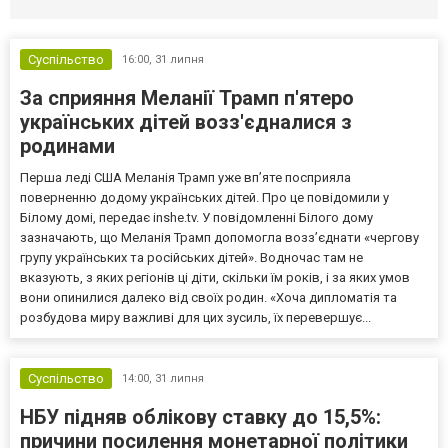
Суспільство
16:00,
31 липня
За сприяння Меланії Трамп п'ятеро
українських дітей возз'єдналися з
родинами
Перша леді США Меланія Трамп уже впʼяте посприяла
поверненню додому українських дітей. Про це повідомили у
Білому домі, передає inshe.tv. У повідомленні Білого дому
зазначають, що Меланія Трамп допомогла возз’єднати «чергову
групу українських та російських дітей». Водночас там не
вказують, з яких регіонів ці діти, скільки їм років, і за яких умов
вони опинилися далеко від своїх родин. «Хоча дипломатія та
розбудова миру важливі для цих зусиль, їх перевершує...
Суспільство
14:00,
31 липня
НБУ підняв облікову ставку до 15,5%:
причини посилення монетарної політики