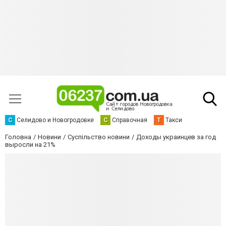
С
Селидово и Новогродовке
С
Справочная
Т
Такси
Головна
Новини
Суспільство новини
Доходы украинцев за год
выросли на 21%