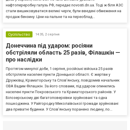
нафтопереробну галузь РФ, передає novosti.dn.ua. Тоді ж біля АЗС
стали вишиковуватися великі черги, були введені обмеження на
продаж бензину. Ціни на пальне та на переоблад...
Суспільство
14:35,
2 серпня
Донеччина під ударом: росіяни
обстріляли область 25 разів, Філашкін —
про наслідки
Протягом минулої доби, 1 серпня, російські війська 25 разів
обстріляли населені пункти Донецької області. Є жертви у
Дружківці, Краматорську та Слов’янську, повідомив начальник
ОВА Вадим Філашкін. За його словами, під ударом опинились
населені пункти Покровського та Краматорського районів. У
Білозерському дві багатоповерхівки зруйновані та одна
пошкоджена. У Райгородку Миколаївської громади зруйновані
два приватні будинки. У Слов’янську поранено людину, по...
Селидово и Новогродовке
Справочная
Так