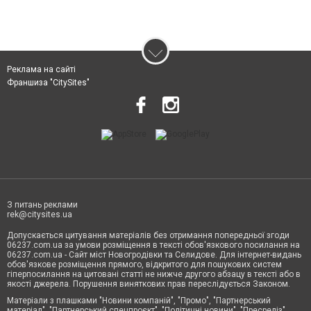
Реклама на сайті
Франшиза "CitySites"
З питань реклами
rek@citysites.ua
Допускається цитування матеріалів без отримання попередньої згоди
06237.com.ua за умови розміщення в тексті обов'язкового посилання на
06237.com.ua - Сайт міст Новогродівки та Селидове. Для інтернет-видань
обов'язкове розміщення прямого, відкритого для пошукових систем
гіперпосилання на цитовані статті не нижче другого абзацу в тексті або в
якості джерела. Порушення виняткових прав переслідується Законом.
Матеріали з плашками "Новини компаній", "Промо", "Партнерський
матеріал", "Партнерський спецпроєкт", "Політичні новини", "Пресреліз",