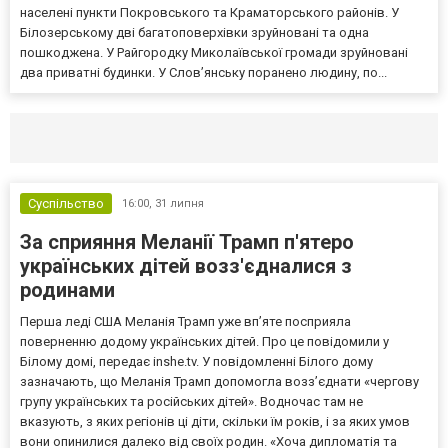
населені пункти Покровського та Краматорського районів. У
Білозерському дві багатоповерхівки зруйновані та одна
пошкоджена. У Райгородку Миколаївської громади зруйновані
два приватні будинки. У Слов’янську поранено людину, по...
Селидово и Новогродовке
Справочная
Так
Суспільство
16:00,
31 липня
За сприяння Меланії Трамп п'ятеро
українських дітей возз'єдналися з
родинами
Перша леді США Меланія Трамп уже впʼяте посприяла
поверненню додому українських дітей. Про це повідомили у
Білому домі, передає inshe.tv. У повідомленні Білого дому
зазначають, що Меланія Трамп допомогла возз’єднати «чергову
групу українських та російських дітей». Водночас там не
вказують, з яких регіонів ці діти, скільки їм років, і за яких умов
вони опинилися далеко від своїх родин. «Хоча дипломатія та