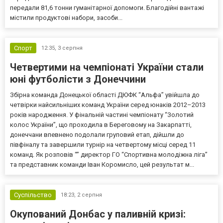
передали 81,6 тонни гуманітарної допомоги. Благодійні вантажі
містили продуктові набори, засоби...
Спорт
12:35,
3 серпня
Четвертими на чемпіонаті України стали
юні футболісти з Донеччини
Збірна команда Донецької області ДЮФК “Альфа” увійшла до
четвірки найсильніших команд України серед юнаків 2012–2013
років народження. У фінальній частині чемпіонату “Золотий
колос України”, що проходила в Береговому на Закарпатті,
донеччани впевнено подолали груповий етап, дійшли до
півфіналу та завершили турнір на четвертому місці серед 11
команд. Як розповів “” директор ГО “Спортивна молодіжна ліга”
та представник команди Іван Коромисло, цей результат м...
Суспільство
18:23,
2 серпня
Окупований Донбас у паливній кризі: