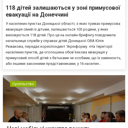
118 дітей залишаються у зоні примусової
евакуації на Донеччині
У населених пунктах Донецької області, з яких триває примусова
евакуація сімей із дітьми, залишаються 103 родини, у яких
виховуються 118 дітей. Про це на онлайн-брифінгу повідомила
начальниця служби у справах дітей Донецької ОВА Юлія
Рижакова, передає кореспондент Укрінформу. «На території
населених пунктів, де оголошена обов’язкова евакуація у
примусовий спосіб дітей з батьками чи особами, що їх замінюють,
або іншими законними представниками, у 16 населен...
Суспільство