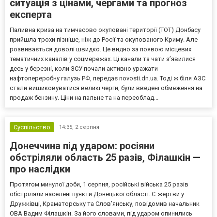
ситуація з цінами, чергами та прогноз
експерта
Паливна криза на тимчасово окуповані території (ТОТ) Донбасу
прийшла трохи пізніше, ніж до Росії та окупованого Криму. Але
розвивається доволі швидко. Це видно за появою місцевих
тематичних каналів у соцмережах. Ці канали та чати з’явилися
десь у березні, коли ЗСУ почали активно уражати
нафтопереробну галузь РФ, передає novosti.dn.ua. Тоді ж біля АЗС
стали вишиковуватися великі черги, були введені обмеження на
продаж бензину. Ціни на пальне та на переоблад...
Суспільство
14:35,
2 серпня
Донеччина під ударом: росіяни
обстріляли область 25 разів, Філашкін —
про наслідки
Протягом минулої доби, 1 серпня, російські війська 25 разів
обстріляли населені пункти Донецької області. Є жертви у
Дружківці, Краматорську та Слов’янську, повідомив начальник
ОВА Вадим Філашкін. За його словами, під ударом опинились