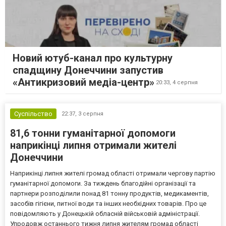
Новий ютуб-канал про культурну
спадщину Донеччини запустив
«Антикризовий медіа-центр»
20:33,
4 серпня
Суспільство
22:37,
3 серпня
81,6 тонни гуманітарної допомоги
наприкінці липня отримали жителі
Донеччини
Наприкінці липня жителі громад області отримали чергову партію
гуманітарної допомоги. За тиждень благодійні організації та
партнери розподілили понад 81 тонну продуктів, медикаментів,
засобів гігієни, питної води та інших необхідних товарів. Про це
повідомляють у Донецькій обласній військовій адміністрації.
Упродовж останнього тижня липня жителям громад області