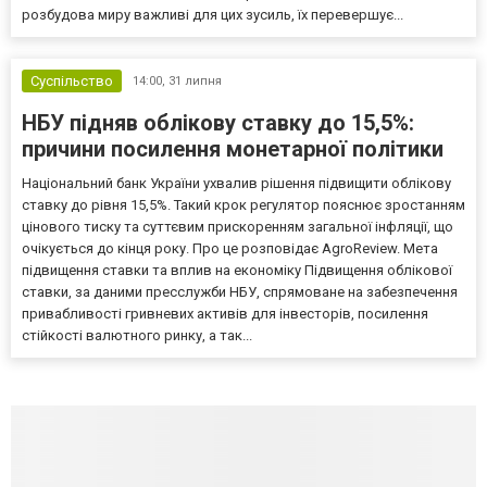
розбудова миру важливі для цих зусиль, їх перевершує...
Суспільство
14:00,
31 липня
НБУ підняв облікову ставку до 15,5%:
причини посилення монетарної політики
Національний банк України ухвалив рішення підвищити облікову
ставку до рівня 15,5%. Такий крок регулятор пояснює зростанням
цінового тиску та суттєвим прискоренням загальної інфляції, що
очікується до кінця року. Про це розповідає AgroReview. Мета
підвищення ставки та вплив на економіку Підвищення облікової
ставки, за даними пресслужби НБУ, спрямоване на забезпечення
привабливості гривневих активів для інвесторів, посилення
стійкості валютного ринку, а так...