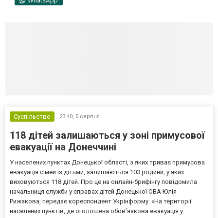
WhatsApp
Суспільство
23:40,
5 серпня
118 дітей залишаються у зоні примусової
евакуації на Донеччині
У населених пунктах Донецької області, з яких триває примусова
евакуація сімей із дітьми, залишаються 103 родини, у яких
виховуються 118 дітей. Про це на онлайн-брифінгу повідомила
начальниця служби у справах дітей Донецької ОВА Юлія
Рижакова, передає кореспондент Укрінформу. «На території
населених пунктів, де оголошена обов’язкова евакуація у