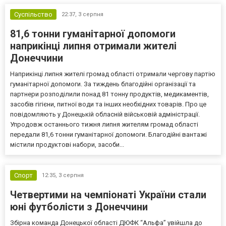
Суспільство
22:37,
3 серпня
81,6 тонни гуманітарної допомоги
наприкінці липня отримали жителі
Донеччини
Наприкінці липня жителі громад області отримали чергову партію
гуманітарної допомоги. За тиждень благодійні організації та
партнери розподілили понад 81 тонну продуктів, медикаментів,
засобів гігієни, питної води та інших необхідних товарів. Про це
повідомляють у Донецькій обласній військовій адміністрації.
Упродовж останнього тижня липня жителям громад області
передали 81,6 тонни гуманітарної допомоги. Благодійні вантажі
містили продуктові набори, засоби...
Спорт
12:35,
3 серпня
Четвертими на чемпіонаті України стали
юні футболісти з Донеччини
Збірна команда Донецької області ДЮФК “Альфа” увійшла до