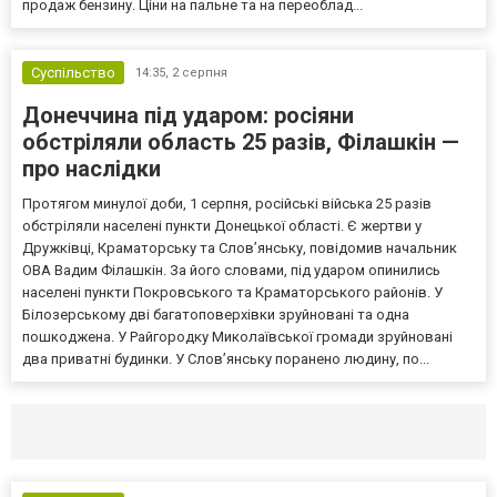
продаж бензину. Ціни на пальне та на переоблад...
Суспільство
14:35,
2 серпня
Донеччина під ударом: росіяни
обстріляли область 25 разів, Філашкін —
про наслідки
Протягом минулої доби, 1 серпня, російські війська 25 разів
обстріляли населені пункти Донецької області. Є жертви у
Дружківці, Краматорську та Слов’янську, повідомив начальник
ОВА Вадим Філашкін. За його словами, під ударом опинились
населені пункти Покровського та Краматорського районів. У
Білозерському дві багатоповерхівки зруйновані та одна
пошкоджена. У Райгородку Миколаївської громади зруйновані
два приватні будинки. У Слов’янську поранено людину, по...
Селидово и Новогродовке
Справочная
Так