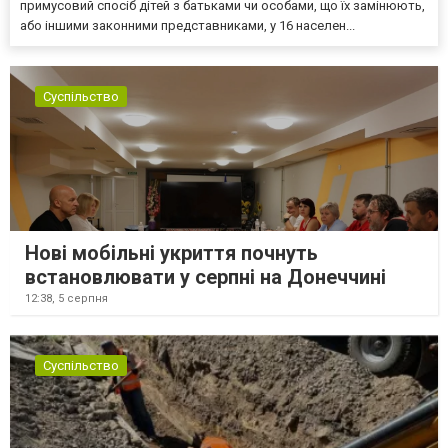
примусовий спосіб дітей з батьками чи особами, що їх замінюють,
або іншими законними представниками, у 16 населен...
Суспільство
Нові мобільні укриття почнуть
встановлювати у серпні на Донеччині
12:38,
5 серпня
Суспільство