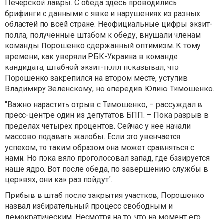
Печерской лавры. С обеда здесь проводились
брифинги с данными о явке и нарушениях из разных
областей по всей стране. Неофициальные цифры экзит-
полла, полученные штабом к обеду, внушали членам
команды Порошенко сдержанный оптимизм. К тому
времени, как уверяли РБК-Украина в команде
кандидата, штабной экзит-полл показывал, что
Порошенко закрепился на втором месте, уступив
Владимиру Зеленскому, но опередив Юлию Тимошенко.
"Важно нарастить отрыв с Тимошенко, – рассуждал в
пресс-центре один из депутатов БПП. – Пока разрыв в
пределах четырех процентов. Сейчас у нее начали
массово подавать жалобы. Если это увенчается
успехом, то таким образом она может сравняться с
нами. Но пока вяло проголосовал запад, где базируется
наше ядро. Вот после обеда, по завершению службы в
церквях, они как раз пойдут".
Прибыв в штаб после закрытия участков, Порошенко
назвал избирательный процесс свободным и
демократическим. Несмотря на то, что на момент его