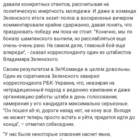
давали конкретных ответов, рассчитывая на
политическую инертность молодежи. И даже в команде
Зеленского итоги экзит-полов в воскресенье вечером
комментировали крайне сдержанно, давая понять, что
праздновать победу им пока не стоит. "Конечно, мы по
бокалу шампанского выпили, но расслабляться еще
очень-очень рано. На самом деле, главный бой еще
впереди", - сказал корреспонденту один из штабистов
Владимира Зеленского.
Своим результатом в Зе!Команде в целом довольны.
Один из соратников Зеленского заверил
корреспондента РБК-Украина, что, невзирая на
нетрадиционный подход к ведению кампании и даже
организацию работы штаба в день голосования,
намерения у его кандидата максимально серьезные.
"Он пошел all-in, дороги назад нет, на кону все. Володя
не может теперь просто встать и уйти, придется идти до
конца", – отметил собеседник.
"У нас были некоторые опасения насчет явки,