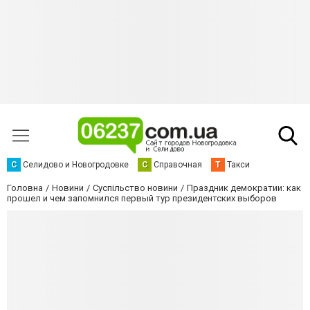
С
Селидово и Новогродовке
С
Справочная
Т
Такси
Головна
Новини
Суспільство новини
Праздник демократии: как
прошел и чем запомнился первый тур президентских выборов