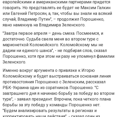
европейскими и американскими партнерами придется
говорить. Но представлять ее будет не Максим Галкин
или Евгений Петросян, а, так, чтобы вы знали на всякий
случай, Владимир Путин", – продолжил Порошенко,
явно намекнув на Владимира Зеленского.
"Завтра первое апреля – день смеха. Посмеемся, и
достаточно. Судьба свела меня во втором туре с
марионеткой Коломойского. Коломойскому мы не
дадим ни единого шанса", - не подбирая слов, сказал
Порошенко, хотя при этом ни разу не упомянул фамилии
Зеленского.
Именно вокруг аргумента о привязке к Игорю
Коломойскому и будет выстраиваться основная линия
противостояния Порошенко с Зеленским, рассказал
РБК-Украина один из соратников Порошенко. "С
завтрашнего дня я начинаю борьбу за победу во втором
туре", - заявил президент. Впрочем, пока четкого плана
борьбы за эту победу у команды Порошенко нет.
"Будем анализировать результаты в регионах и
корректировать наши действия", - сказал один из