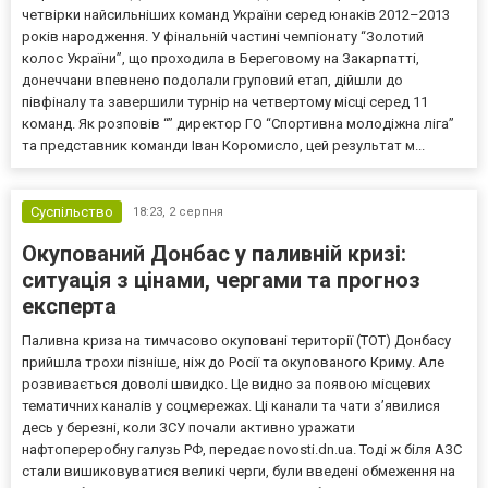
четвірки найсильніших команд України серед юнаків 2012–2013
років народження. У фінальній частині чемпіонату “Золотий
колос України”, що проходила в Береговому на Закарпатті,
донеччани впевнено подолали груповий етап, дійшли до
півфіналу та завершили турнір на четвертому місці серед 11
команд. Як розповів “” директор ГО “Спортивна молодіжна ліга”
та представник команди Іван Коромисло, цей результат м...
Суспільство
18:23,
2 серпня
Окупований Донбас у паливній кризі:
ситуація з цінами, чергами та прогноз
експерта
Паливна криза на тимчасово окуповані території (ТОТ) Донбасу
прийшла трохи пізніше, ніж до Росії та окупованого Криму. Але
розвивається доволі швидко. Це видно за появою місцевих
тематичних каналів у соцмережах. Ці канали та чати з’явилися
десь у березні, коли ЗСУ почали активно уражати
нафтопереробну галузь РФ, передає novosti.dn.ua. Тоді ж біля АЗС
стали вишиковуватися великі черги, були введені обмеження на