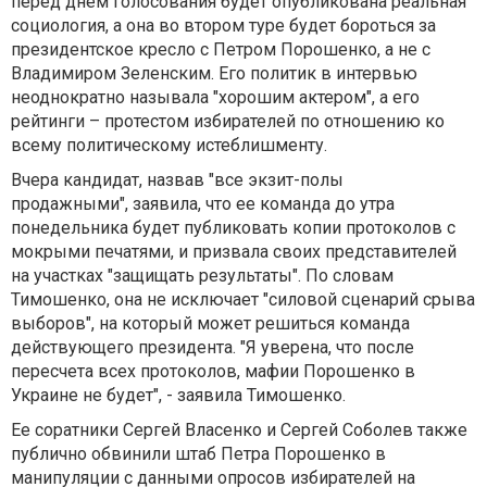
перед днем голосования будет опубликована реальная
социология, а она во втором туре будет бороться за
президентское кресло с Петром Порошенко, а не с
Владимиром Зеленским. Его политик в интервью
неоднократно называла "хорошим актером", а его
рейтинги – протестом избирателей по отношению ко
всему политическому истеблишменту.
Вчера кандидат, назвав "все экзит-полы
продажными", заявила, что ее команда до утра
понедельника будет публиковать копии протоколов с
мокрыми печатями, и призвала своих представителей
на участках "защищать результаты". По словам
Тимошенко, она не исключает "силовой сценарий срыва
выборов", на который может решиться команда
действующего президента. "Я уверена, что после
пересчета всех протоколов, мафии Порошенко в
Украине не будет", - заявила Тимошенко.
Ее соратники Сергей Власенко и Сергей Соболев также
публично обвинили штаб Петра Порошенко в
манипуляции с данными опросов избирателей на