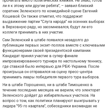
прочитать много политических книжек. Не знаю, готов
ли я к этому или другие ребята", – заявил близкий
соратник Зеленского по комедийной сцене Евгений
Кошевой. Он также отметил, что поддержит
выдвижение партии "Слуга народа" на осенних выборах
в Верховную раду, но засомневался, будут ли его
коллеги принимать в них участие.
Сам Зеленский в штабе появился незадолго до
публикации первых экзит-поллов вместе с ключевыми
функционерами своей президентской кампании.
Кандидат принял участие в супер-финале
импровизированного турнира по настольному теннису,
где ставкой было интервью для РБК-Украина. После
проигрыша он отправился на сцену пресс-центра
принимать лавры победителя первого тура выборов.
Ни в штабе Порошенко, ни в штабе Тимошенко в
течение последних месяцев не верили, что электорат
Зеленского дойдет до избирательных участков. На
вопрос о том, как политики планируют выигрывать у
лидера "95-го квартала", собеседники вкомандах не