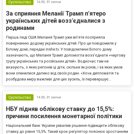
Суспільство
16:00,
31 липня
За сприяння Меланії Трамп п'ятеро
українських дітей возз'єдналися з
родинами
Перша леді США Меланія Трамп уже впʼяте посприяла
поверненню додому українських дітей. Про це повідомили у
Білому домі, передає inshe.tv. У повідомленні Білого дому
зазначають, що Меланія Трамп допомогла возз’єднати «чергову
групу українських та російських дітей». Водночас там не
вказують, з яких регіонів ці діти, скільки їм років, і за яких умов
вони опинилися далеко від своїх родин. «Хоча дипломатія та
розбудова миру важливі для цих зусиль, їх перевершує...
Суспільство
14:00,
31 липня
НБУ підняв облікову ставку до 15,5%:
причини посилення монетарної політики
Національний банк України ухвалив рішення підвищити облікову
ставку до рівня 15,5%. Такий крок регулятор пояснює зростанням