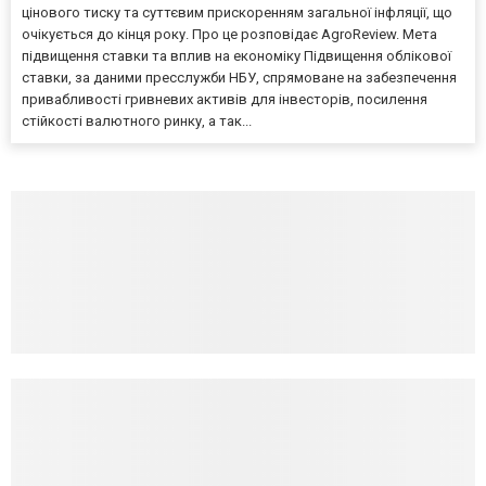
цінового тиску та суттєвим прискоренням загальної інфляції, що
очікується до кінця року. Про це розповідає AgroReview. Мета
підвищення ставки та вплив на економіку Підвищення облікової
ставки, за даними пресслужби НБУ, спрямоване на забезпечення
привабливості гривневих активів для інвесторів, посилення
стійкості валютного ринку, а так...