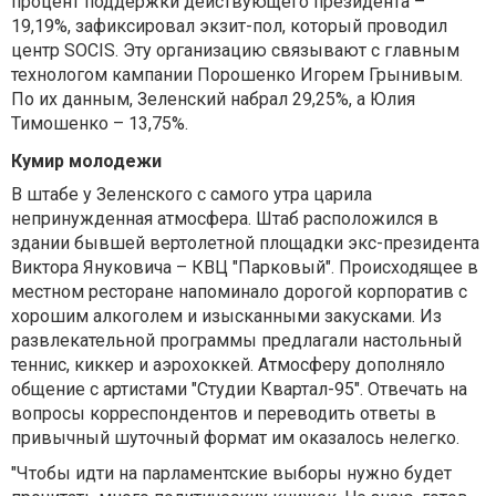
процент поддержки действующего президента –
19,19%, зафиксировал экзит-пол, который проводил
центр SOCIS. Эту организацию связывают с главным
технологом кампании Порошенко Игорем Грынивым.
По их данным, Зеленский набрал 29,25%, а Юлия
Тимошенко – 13,75%.
Кумир молодежи
В штабе у Зеленского с самого утра царила
непринужденная атмосфера. Штаб расположился в
здании бывшей вертолетной площадки экс-президента
Виктора Януковича – КВЦ "Парковый". Происходящее в
местном ресторане напоминало дорогой корпоратив с
хорошим алкоголем и изысканными закусками. Из
развлекательной программы предлагали настольный
теннис, киккер и аэрохоккей. Атмосферу дополняло
общение с артистами "Студии Квартал-95". Отвечать на
вопросы корреспондентов и переводить ответы в
привычный шуточный формат им оказалось нелегко.
"Чтобы идти на парламентские выборы нужно будет