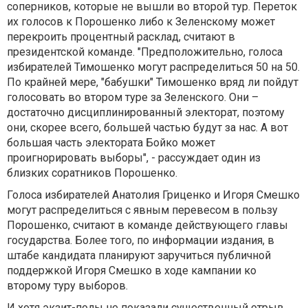
соперников, которые не вышли во второй тур. Переток
их голосов к Порошенко либо к Зеленскому может
перекроить процентный расклад, считают в
президентской команде. "Предположительно, голоса
избирателей Тимошенко могут распределиться 50 на 50.
По крайней мере, "бабушки" Тимошенко вряд ли пойдут
голосовать во втором туре за Зеленского. Они –
достаточно дисциплинированный электорат, поэтому
они, скорее всего, большей частью будут за нас. А вот
большая часть электората Бойко может
проигнорировать выборы", - рассуждает один из
близких соратников Порошенко.
Голоса избирателей Анатолия Гриценко и Игоря Смешко
могут распределиться с явным перевесом в пользу
Порошенко, считают в команде действующего главы
государства. Более того, по информации издания, в
штабе кандидата планируют заручиться публичной
поддержкой Игоря Смешко в ходе кампании ко
второму туру выборов.
И хотя экзит-полы не показали существенный отрыв