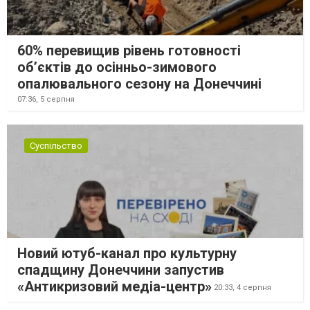
60% перевищив рівень готовності
об’єктів до осінньо-зимового
опалювального сезону на Донеччині
07:36,
5 серпня
Суспільство
Новий ютуб-канал про культурну
спадщину Донеччини запустив
«Антикризовий медіа-центр»
20:33,
4 серпня