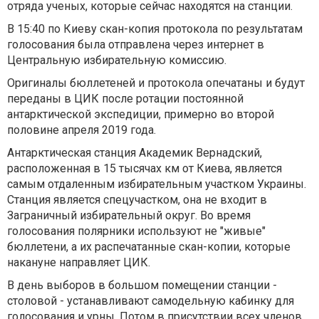
отряда ученых, которые сейчас находятся на станции.
В 15:40 по Киеву скан-копия протокола по результатам
голосования была отправлена ​​через интернет в
Центральную избирательную комиссию.
Оригиналы бюллетеней и протокола опечатаны и будут
переданы в ЦИК после ротации постоянной
антарктической экспедиции, примерно во второй
половине апреля 2019 года.
Антарктическая станция Академик Вернадский,
расположенная в 15 тысячах км от Киева, является
самым отдаленным избирательным участком Украины.
Станция является спецучастком, она не входит в
Заграничный избирательный округ. Во время
голосования полярники используют не "живые"
бюллетени, а их распечатанные скан-копии, которые
накануне направляет ЦИК.
В день выборов в большом помещении станции -
столовой - устанавливают самодельную кабинку для
голосования и урны. Потом в присутствии всех членов