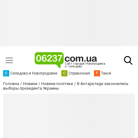
С
Селидово и Новогродовке
С
Справочная
Т
Такси
Головна
Новини
Новини політики
В Антарктиде закончились
выборы президента Украины