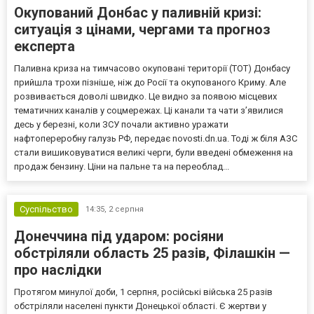
Окупований Донбас у паливній кризі:
ситуація з цінами, чергами та прогноз
експерта
Паливна криза на тимчасово окуповані території (ТОТ) Донбасу
прийшла трохи пізніше, ніж до Росії та окупованого Криму. Але
розвивається доволі швидко. Це видно за появою місцевих
тематичних каналів у соцмережах. Ці канали та чати з’явилися
десь у березні, коли ЗСУ почали активно уражати
нафтопереробну галузь РФ, передає novosti.dn.ua. Тоді ж біля АЗС
стали вишиковуватися великі черги, були введені обмеження на
продаж бензину. Ціни на пальне та на переоблад...
Суспільство
14:35,
2 серпня
Донеччина під ударом: росіяни
обстріляли область 25 разів, Філашкін —
про наслідки
Протягом минулої доби, 1 серпня, російські війська 25 разів
обстріляли населені пункти Донецької області. Є жертви у