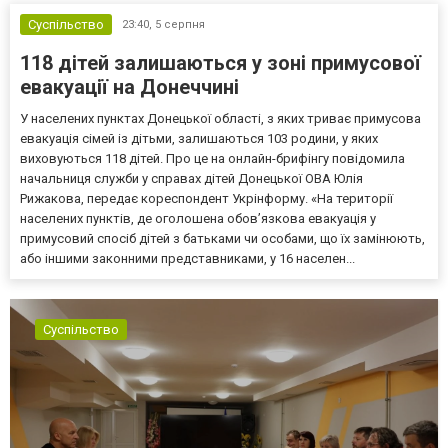
Суспільство
23:40,
5 серпня
118 дітей залишаються у зоні примусової
евакуації на Донеччині
У населених пунктах Донецької області, з яких триває примусова
евакуація сімей із дітьми, залишаються 103 родини, у яких
виховуються 118 дітей. Про це на онлайн-брифінгу повідомила
начальниця служби у справах дітей Донецької ОВА Юлія
Рижакова, передає кореспондент Укрінформу. «На території
населених пунктів, де оголошена обов’язкова евакуація у
примусовий спосіб дітей з батьками чи особами, що їх замінюють,
або іншими законними представниками, у 16 населен...
Суспільство