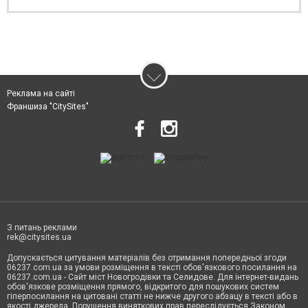
Реклама на сайті
Франшиза "CitySites"
З питань реклами
rek@citysites.ua
Допускається цитування матеріалів без отримання попередньої згоди
06237.com.ua за умови розміщення в тексті обов'язкового посилання на
06237.com.ua - Сайт міст Новогродівки та Селидове. Для інтернет-видань
обов'язкове розміщення прямого, відкритого для пошукових систем
гіперпосилання на цитовані статті не нижче другого абзацу в тексті або в
якості джерела. Порушення виняткових прав переслідується Законом.