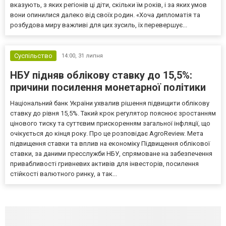
вказують, з яких регіонів ці діти, скільки їм років, і за яких умов
вони опинилися далеко від своїх родин. «Хоча дипломатія та
розбудова миру важливі для цих зусиль, їх перевершує...
Суспільство
14:00,
31 липня
НБУ підняв облікову ставку до 15,5%:
причини посилення монетарної політики
Національний банк України ухвалив рішення підвищити облікову
ставку до рівня 15,5%. Такий крок регулятор пояснює зростанням
цінового тиску та суттєвим прискоренням загальної інфляції, що
очікується до кінця року. Про це розповідає AgroReview. Мета
підвищення ставки та вплив на економіку Підвищення облікової
ставки, за даними пресслужби НБУ, спрямоване на забезпечення
привабливості гривневих активів для інвесторів, посилення
стійкості валютного ринку, а так...