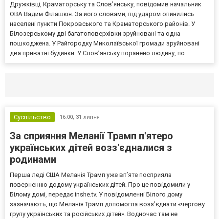
Дружківці, Краматорську та Слов’янську, повідомив начальник
ОВА Вадим Філашкін. За його словами, під ударом опинились
населені пункти Покровського та Краматорського районів. У
Білозерському дві багатоповерхівки зруйновані та одна
пошкоджена. У Райгородку Миколаївської громади зруйновані
два приватні будинки. У Слов’янську поранено людину, по...
Селидово и Новогродовке
Справочная
Так
Суспільство
16:00,
31 липня
За сприяння Меланії Трамп п'ятеро
українських дітей возз'єдналися з
родинами
Перша леді США Меланія Трамп уже впʼяте посприяла
поверненню додому українських дітей. Про це повідомили у
Білому домі, передає inshe.tv. У повідомленні Білого дому
зазначають, що Меланія Трамп допомогла возз’єднати «чергову
групу українських та російських дітей». Водночас там не