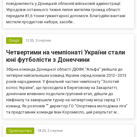
повідомляють у Донецькій обласній військовій адміністрації.
Упродовж останнього тижня липня жителям громад області
передали 81,6 тонни гуманітарної допомоги. Благодійні вантажі
містили продуктові набори, засоби...
Спорт
12:35,
3 серпня
Четвертими на чемпіонаті України стали
юні футболісти з Донеччини
Збірна команда Донецької області ДЮФК “Альфа” увійшла до
четвірки найсильніших команд України серед юнаків 2012–2013
років народження. У фінальній частині чемпіонату “Золотий
колос України”, що проходила в Береговому на Закарпатті,
донеччани впевнено подолали груповий етап, дійшли до
півфіналу та завершили турнір на четвертому місці серед 11
команд. Як розповів “” директор ГО “Спортивна молодіжна ліга”
та представник команди Іван Коромисло, цей результат м...
Суспільство
18:23,
2 серпня