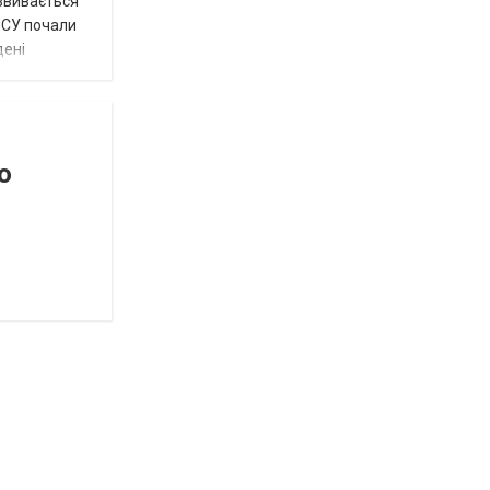
озвивається
 ЗСУ почали
дені
о