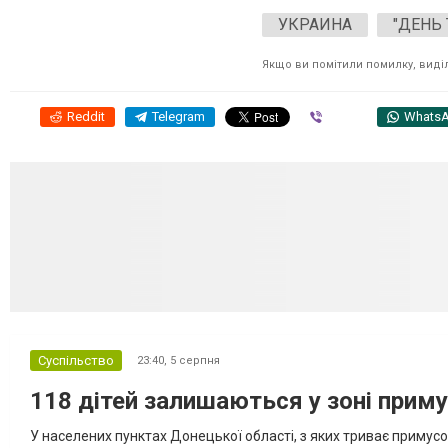
УКРАИНА
"ДЕНЬ
Якщо ви помітили помилку, виділі
Reddit
Telegram
Viber
Whats
Суспільство
23:40,
5 серпня
118 дітей залишаються у зоні приму
У населених пунктах Донецької області, з яких триває примусо