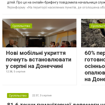
дітей. Про це на онлайн-брифінгу повідомила начальниця слу
Укрінформу. «На території населених пунктів, де оголошена обо
замінюють, або іншими законними представниками, у 16 населе
Суспільство
Суспільс
Нові мобільні укриття
60% пе
почнуть встановлювати
готовно
у серпні на Донеччині
осіннь
опалюв
12:38,
5 серпня
на Дон
Суспільство
22:37,
3 серпня
81,6 тонни гуманітарної допомоги 