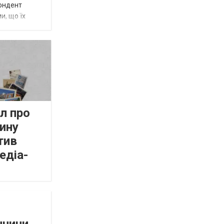
пондент
и, що їх
л про
ину
тив
едіа-
ччини