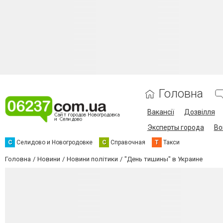
Головна
Вакансії
Дозвілля
Эксперты города
Во
С
Селидово и Новогродовке
С
Справочная
Т
Такси
Головна
Новини
Новини політики
"День тишины" в Украине