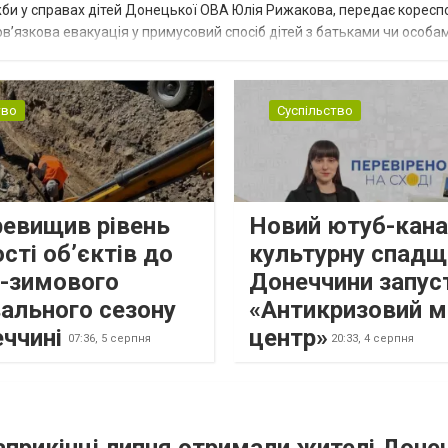
жби у справах дітей Донецької ОВА Юлія Рижакова, передає корес
в’язкова евакуація у примусовий спосіб дітей з батьками чи особам
н...
тво
Суспільство
ревищив рівень
Новий ютуб-кана
сті об’єктів до
культурну спадщ
о-зимового
Донеччини запус
ального сезону
«Антикризовий м
еччині
центр»
07:36,
5 серпня
20:33,
4 серпня
наприкінці липня отримали жителі Доне