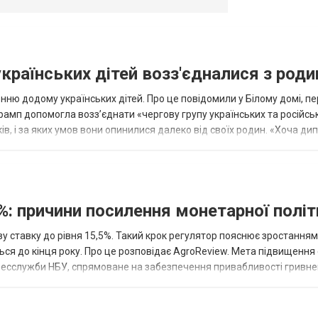
українських дітей возз'єдналися з род
ню додому українських дітей. Про це повідомили у Білому домі, п
рамп допомогла возз’єднати «чергову групу українських та російськ
оків, і за яких умов вони опинилися далеко від своїх родин. «Хоча ди
%: причини посилення монетарної полі
у ставку до рівня 15,5%. Такий крок регулятор пояснює зростанням
ться до кінця року. Про це розповідає AgroReview. Мета підвищення
пресслужби НБУ, спрямоване на забезпечення привабливості гривне