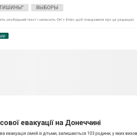
 ТИШИНЫ"
ВЫБОРЫ
ть необхідний текст і натисніть Ctrl + Enter, щоб повідомити про це редакцію
App
сової евакуації на Донеччині
ва евакуація сімей із дітьми, залишаються 103 родини, у яких вихо