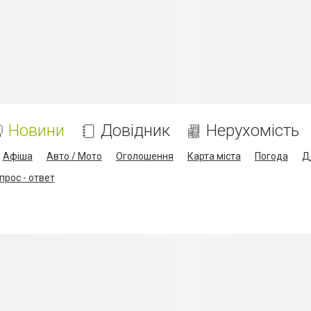
Новини
Довідник
Нерухомість
Афіша
Авто / Мото
Оголошення
Карта міста
Погода
Д
прос - ответ