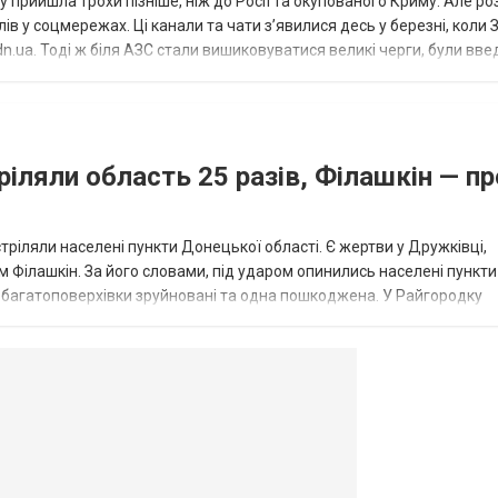
 прийшла трохи пізніше, ніж до Росії та окупованого Криму. Але р
в у соцмережах. Ці канали та чати з’явилися десь у березні, коли
.ua. Тоді ж біля АЗС стали вишиковуватися великі черги, були вве
...
ріляли область 25 разів, Філашкін — пр
стріляли населені пункти Донецької області. Є жертви у Дружківці,
 Філашкін. За його словами, під ударом опинились населені пункти
і багатоповерхівки зруйновані та одна пошкоджена. У Райгородку
в’янську поранено людину, по...
овогродовке
Справочная
Такси