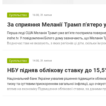
Суспільство
16:00,
31 липня
За сприяння Меланії Трамп п'ятеро 
Перша леді США Меланія Трамп уже впʼяте посприяла повернен
inshe.tv. У повідомленні Білого дому зазначають, що Меланія Т
Водночас там не вказують, з яких регіонів ці діти, скільки їм р
розбудова миру важливі для цих зусиль, їх перевершує...
Суспільство
14:00,
31 липня
НБУ підняв облікову ставку до 15,5
Національний банк України ухвалив рішення підвищити обліков
тиску та суттєвим прискоренням загальної інфляції, що очікує
вплив на економіку Підвищення облікової ставки, за даними 
для інвесторів, посилення стійкості валютного ринку, а так...