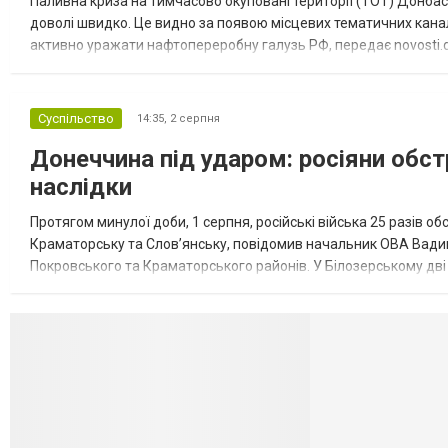
Паливна криза на тимчасово окуповані території (ТОТ) Донбасу
доволі швидко. Це видно за появою місцевих тематичних каналі
активно уражати нафтопереробну галузь РФ, передає novosti.dn
обмеження на продаж бензину. Ціни на пальне та на переоблад
Суспільство
14:35,
2 серпня
Донеччина під ударом: росіяни обст
наслідки
Протягом минулої доби, 1 серпня, російські війська 25 разів об
Краматорську та Слов’янську, повідомив начальник ОВА Вадим
Покровського та Краматорського районів. У Білозерському дв
Миколаївської громади зруйновані два приватні будинки. У Сло
Селидово и Н