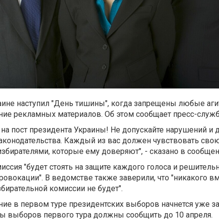
краине наступил "День тишины", когда запрещены любые аг
ние рекламных материалов. Об этом сообщает пресс-служ
а пост президента Украины! Не допускайте нарушений и д
аконодательства. Каждый из вас должен чувствовать сво
избирателями, которые ему доверяют", - сказано в сообщен
иссия "будет стоять на защите каждого голоса и решитель
овокации". В ведомстве также заверили, что "никакого в
збирательной комиссии не будет".
ние в первом туре президентских выборов начнется уже за
ы выборов первого тура должны сообщить до 10 апреля.