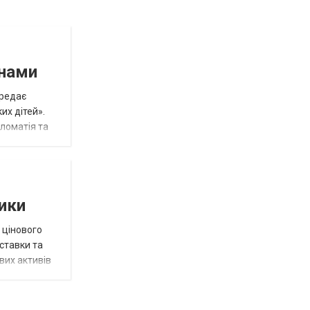
инами
ередає
их дітей».
пломатія та
тики
 цінового
 ставки та
вих активів