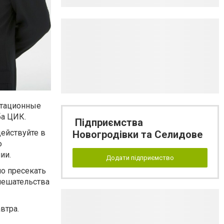
итационные
ба ЦИК.
Підприємства
ействуйте в
Новогродівки та Селидове
ю
ии.
Додати підприємство
но пресекать
мешательства
втра.