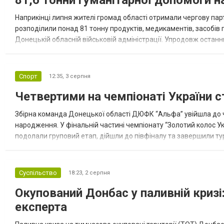
Наприкінці липня жителі громад області отримали чергову парт
розподілили понад 81 тонну продуктів, медикаментів, засобів г
Донецькій обласній військовій адміністрації. Упродовж остан
допомоги. Благодійні вантажі містили продуктові набори, засоб
Спорт
12:35,
3 серпня
Четвертими на чемпіонаті України с
Збірна команда Донецької області ДЮФК “Альфа” увійшла до ч
народження. У фінальній частині чемпіонату “Золотий колос У
подолали груповий етап, дійшли до півфіналу та завершили тур
“Спортивна молодіжна ліга” та представник команди Іван Кором
Суспільство
18:23,
2 серпня
Окупований Донбас у паливній кризі:
експерта