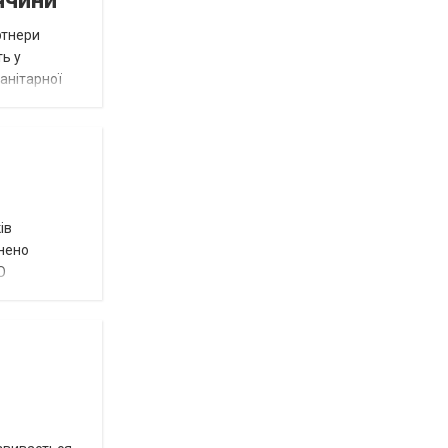
ртнери
ть у
анітарної
ів
внено
О