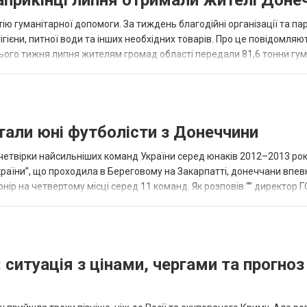
ію гуманітарної допомоги. За тиждень благодійні організації та па
ігієни, питної води та інших необхідних товарів. Про це повідомляю
нього тижня липня жителям громад області передали 81,6 тонни гум
и...
тали юні футболісти з Донеччини
етвірки найсильніших команд України серед юнаків 2012–2013 рок
країни”, що проходила в Береговому на Закарпатті, донеччани впе
нір на четвертому місці серед 11 команд. Як розповів “” директор Г
исло, цей результат м...
 ситуація з цінами, чергами та прогноз