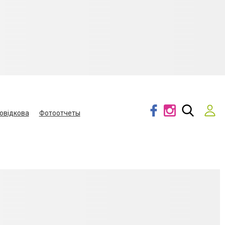
овідкова
Фотоотчеты