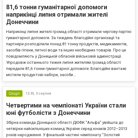
81,6 тонни гуманітарної допомоги
наприкінці липня отримали жителі
Донеччини
Наприкінці липня жителі громад області отримали чергову партію
гуманітарної допомоги. За тиждень благодійні організації та
партнери розподілили понад 81 тонну продуктів, медикаментів,
засобів гігієни, питної води та інших необхідних товарів. Про це
повідомляють у Донецькій обласній військовій адміністрації.
Упродовж останнього тижня липня жителям громад області
передали 81,6 тонни гуманітарної допомоги. Благодійні вантажі
містили продуктові набори, засоби...
Спорт
12:35,
3 серпня
Четвертими на чемпіонаті України стали
юні футболісти з Донеччини
Збірна команда Донецької області ДЮФК “Альфа” увійшла до
четвірки найсильніших команд України серед юнаків 2012–2013
років народження. У фінальній частині чемпіонату “Золотий