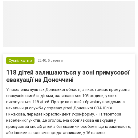
Суспільство
23:40,
5 серпня
118 дітей залишаються у зоні примусової
евакуації на Донеччині
У населених пунктах Донецької області, з яких триває примусова
евакуація сімей із дітьми, залишаються 103 родини, у яких
виховуються 118 дітей. Про це на онлайн-брифінгу повідомила
начальниця служби у справах дітей Донецької ОВА Юлія
Рижакова, передає кореспондент Укрінформу. «На території
населених пунктів, де оголошена обов’язкова евакуація у
примусовий спосіб дітей з батьками чи особами, що їх замінюють,
або іншими законними представниками, у 16 населен...