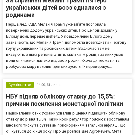
За сприяння Меланії Трамп п'ятеро
українських дітей возз'єдналися з
родинами
Перша леді США Меланія Трамп уже впʼяте посприяла
поверненню додому українських дітей. Про це повідомили у
Білому домі, передає inshe.tv. У повідомленні Білого дому
зазначають, що Меланія Трамп допомогла возз’єднати «чергову
групу українських та російських дітей». Водночас там не
вказують, з яких регіонів ці діти, скільки їм років, і за яких умов
вони опинилися далеко від своїх родин. «Хоча дипломатія та
розбудова миру важливі для цих зусиль, їх перевершує...
Суспільство
14:00,
31 липня
НБУ підняв облікову ставку до 15,5%:
причини посилення монетарної політики
Національний банк України ухвалив рішення підвищити облікову
ставку до рівня 15,5%. Такий крок регулятор пояснює зростанням
цінового тиску та суттєвим прискоренням загальної інфляції, що
очікується до кінця року. Про це розповідає AgroReview. Мета