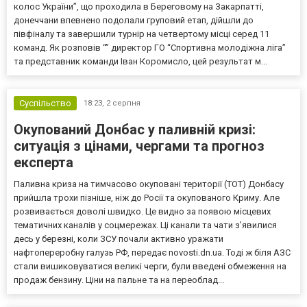
колос України”, що проходила в Береговому на Закарпатті,
донеччани впевнено подолали груповий етап, дійшли до
півфіналу та завершили турнір на четвертому місці серед 11
команд. Як розповів “” директор ГО “Спортивна молодіжна ліга”
та представник команди Іван Коромисло, цей результат м...
Суспільство
18:23,
2 серпня
Окупований Донбас у паливній кризі:
ситуація з цінами, чергами та прогноз
експерта
Паливна криза на тимчасово окуповані території (ТОТ) Донбасу
прийшла трохи пізніше, ніж до Росії та окупованого Криму. Але
розвивається доволі швидко. Це видно за появою місцевих
тематичних каналів у соцмережах. Ці канали та чати з’явилися
десь у березні, коли ЗСУ почали активно уражати
нафтопереробну галузь РФ, передає novosti.dn.ua. Тоді ж біля АЗС
стали вишиковуватися великі черги, були введені обмеження на
продаж бензину. Ціни на пальне та на переоблад...