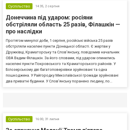
Суспільство
14:35,
2 серпня
Донеччина під ударом: росіяни
обстріляли область 25 разів, Філашкін —
про наслідки
Протягом минулої доби, 1 серпня, російські війська 25 разів
обстріляли населені пункти Донецької області. Є жертви у
Дружківці, Краматорську та Слов’янську, повідомив начальник
ОВА Вадим Філашкін. За його словами, під ударом опинились
населені пункти Покровського та Краматорського районів. У
Білозерському дві багатоповерхівки зруйновані та одна
пошкоджена. У Райгородку Миколаївської громади зруйновані
два приватні будинки. У Слов’янську поранено людину, по...
Селидово и Новогродовке
Справочная
Так
Суспільство
16:00,
31 липня