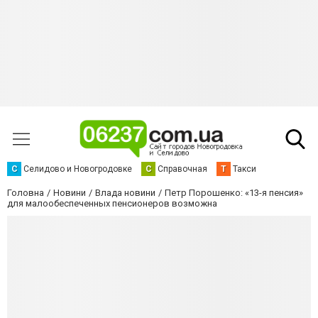
С
Селидово и Новогродовке
С
Справочная
Т
Такси
Головна
Новини
Влада новини
Петр Порошенко: «13-я пенсия»
для малообеспеченных пенсионеров возможна