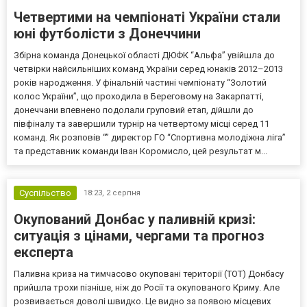
Четвертими на чемпіонаті України стали
юні футболісти з Донеччини
Збірна команда Донецької області ДЮФК “Альфа” увійшла до
четвірки найсильніших команд України серед юнаків 2012–2013
років народження. У фінальній частині чемпіонату “Золотий
колос України”, що проходила в Береговому на Закарпатті,
донеччани впевнено подолали груповий етап, дійшли до
півфіналу та завершили турнір на четвертому місці серед 11
команд. Як розповів “” директор ГО “Спортивна молодіжна ліга”
та представник команди Іван Коромисло, цей результат м...
Суспільство
18:23,
2 серпня
Окупований Донбас у паливній кризі:
ситуація з цінами, чергами та прогноз
експерта
Паливна криза на тимчасово окуповані території (ТОТ) Донбасу
прийшла трохи пізніше, ніж до Росії та окупованого Криму. Але
розвивається доволі швидко. Це видно за появою місцевих