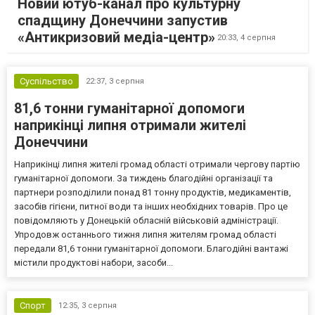
Новий ютуб-канал про культурну
спадщину Донеччини запустив
«Антикризовий медіа-центр»
20:33,
4 серпня
Суспільство
22:37,
3 серпня
81,6 тонни гуманітарної допомоги
наприкінці липня отримали жителі
Донеччини
Наприкінці липня жителі громад області отримали чергову партію
гуманітарної допомоги. За тиждень благодійні організації та
партнери розподілили понад 81 тонну продуктів, медикаментів,
засобів гігієни, питної води та інших необхідних товарів. Про це
повідомляють у Донецькій обласній військовій адміністрації.
Упродовж останнього тижня липня жителям громад області
передали 81,6 тонни гуманітарної допомоги. Благодійні вантажі
містили продуктові набори, засоби...
Спорт
12:35,
3 серпня