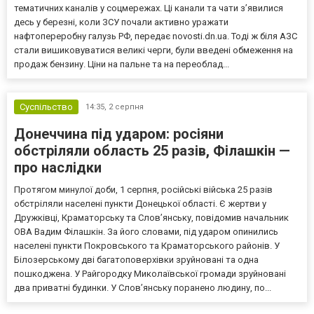
тематичних каналів у соцмережах. Ці канали та чати з’явилися
десь у березні, коли ЗСУ почали активно уражати
нафтопереробну галузь РФ, передає novosti.dn.ua. Тоді ж біля АЗС
стали вишиковуватися великі черги, були введені обмеження на
продаж бензину. Ціни на пальне та на переоблад...
Суспільство
14:35,
2 серпня
Донеччина під ударом: росіяни
обстріляли область 25 разів, Філашкін —
про наслідки
Протягом минулої доби, 1 серпня, російські війська 25 разів
обстріляли населені пункти Донецької області. Є жертви у
Дружківці, Краматорську та Слов’янську, повідомив начальник
ОВА Вадим Філашкін. За його словами, під ударом опинились
населені пункти Покровського та Краматорського районів. У
Білозерському дві багатоповерхівки зруйновані та одна
пошкоджена. У Райгородку Миколаївської громади зруйновані
два приватні будинки. У Слов’янську поранено людину, по...