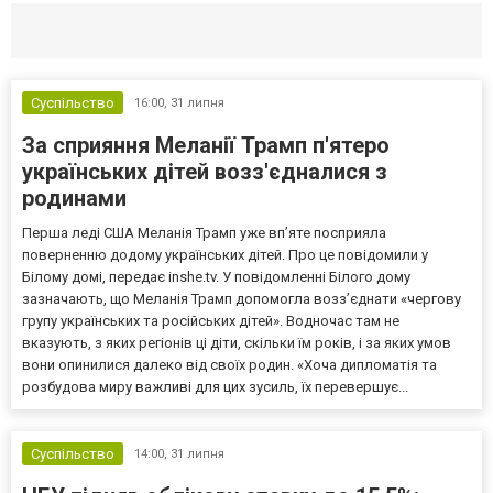
Селидово и Новогродовке
Справочная
Так
Суспільство
16:00,
31 липня
За сприяння Меланії Трамп п'ятеро
українських дітей возз'єдналися з
родинами
Перша леді США Меланія Трамп уже впʼяте посприяла
поверненню додому українських дітей. Про це повідомили у
Білому домі, передає inshe.tv. У повідомленні Білого дому
зазначають, що Меланія Трамп допомогла возз’єднати «чергову
групу українських та російських дітей». Водночас там не
вказують, з яких регіонів ці діти, скільки їм років, і за яких умов
вони опинилися далеко від своїх родин. «Хоча дипломатія та
розбудова миру важливі для цих зусиль, їх перевершує...
Суспільство
14:00,
31 липня