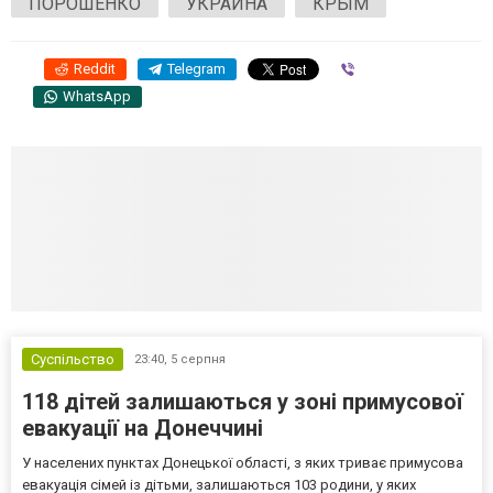
ПОРОШЕНКО
УКРАИНА
КРЫМ
Reddit
Telegram
Viber
WhatsApp
Суспільство
23:40,
5 серпня
118 дітей залишаються у зоні примусової
евакуації на Донеччині
У населених пунктах Донецької області, з яких триває примусова
евакуація сімей із дітьми, залишаються 103 родини, у яких