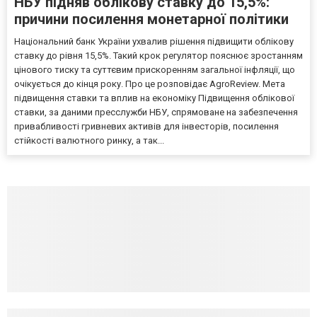
НБУ підняв облікову ставку до 15,5%:
причини посилення монетарної політики
Національний банк України ухвалив рішення підвищити облікову
ставку до рівня 15,5%. Такий крок регулятор пояснює зростанням
цінового тиску та суттєвим прискоренням загальної інфляції, що
очікується до кінця року. Про це розповідає AgroReview. Мета
підвищення ставки та вплив на економіку Підвищення облікової
ставки, за даними пресслужби НБУ, спрямоване на забезпечення
привабливості гривневих активів для інвесторів, посилення
стійкості валютного ринку, а так...