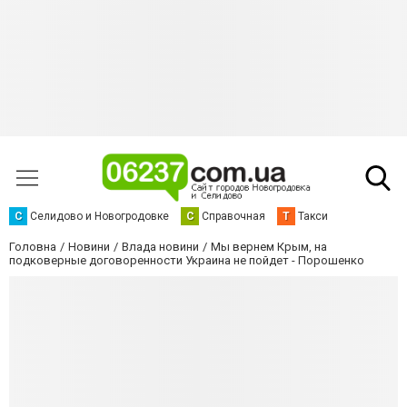
С
Селидово и Новогродовке
С
Справочная
Т
Такси
Головна
Новини
Влада новини
Мы вернем Крым, на
подковерные договоренности Украина не пойдет - Порошенко