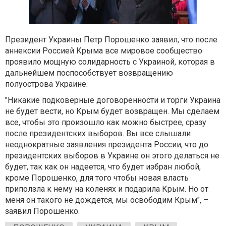
Президент Украины Петр Порошенко заявил, что после
аннексии Россией Крыма все мировое сообщество
проявило мощную солидарность с Украиной, которая в
дальнейшем поспособствует возвращению
полуострова Украине.
"Никакие подковерные договоренности и торги Украина
не будет вести, но Крым будет возвращен. Мы сделаем
все, чтобы это произошло как можно быстрее, сразу
после президентских выборов. Вы все слышали
неоднократные заявления президента России, что до
президентских выборов в Украине он этого делаться не
будет, так как он надеется, что будет избран любой,
кроме Порошенко, для того чтобы новая власть
приползла к нему на коленях и подарила Крым. Но от
меня он такого не дождется, мы освободим Крым", –
заявил Порошенко.