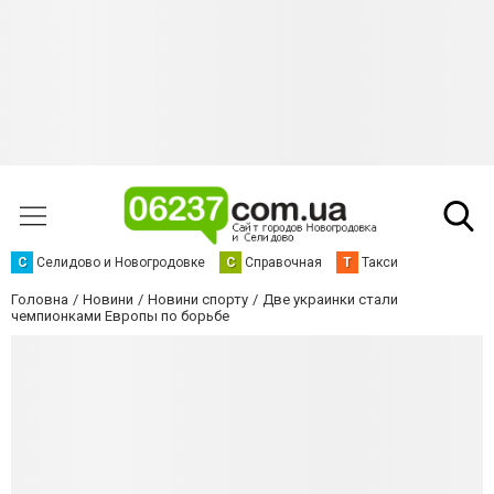
С
Селидово и Новогродовке
С
Справочная
Т
Такси
Головна
Новини
Новини спорту
Две украинки стали
чемпионками Европы по борьбе