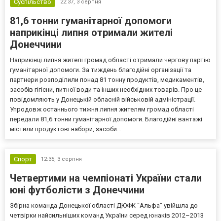
Суспільство
22:37,
3 серпня
81,6 тонни гуманітарної допомоги
наприкінці липня отримали жителі
Донеччини
Наприкінці липня жителі громад області отримали чергову партію
гуманітарної допомоги. За тиждень благодійні організації та
партнери розподілили понад 81 тонну продуктів, медикаментів,
засобів гігієни, питної води та інших необхідних товарів. Про це
повідомляють у Донецькій обласній військовій адміністрації.
Упродовж останнього тижня липня жителям громад області
передали 81,6 тонни гуманітарної допомоги. Благодійні вантажі
містили продуктові набори, засоби...
Спорт
12:35,
3 серпня
Четвертими на чемпіонаті України стали
юні футболісти з Донеччини
Збірна команда Донецької області ДЮФК “Альфа” увійшла до
четвірки найсильніших команд України серед юнаків 2012–2013