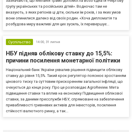
зазначають, що Меланія Трамп допомогла возз’єднати «чергову
групу українських та російських дітей». Водночас там не
вказують, з яких регіонів ці діти, скільки їм років, і за яких умов
вони опинилися далеко від своїх родин. «Хоча дипломатія та
розбудова миру важливі для цих зусиль, їх перевершує...
Суспільство
14:00,
31 липня
НБУ підняв облікову ставку до 15,5%:
причини посилення монетарної політики
Національний банк України ухвалив рішення підвищити облікову
ставку до рівня 15,5%. Такий крок регулятор пояснює зростанням
цінового тиску та суттєвим прискоренням загальної інфляції, що
очікується до кінця року. Про це розповідає AgroReview. Мета
підвищення ставки та вплив на економіку Підвищення облікової
ставки, за даними пресслужби НБУ, спрямоване на забезпечення
привабливості гривневих активів для інвесторів, посилення
стійкості валютного ринку, а так...