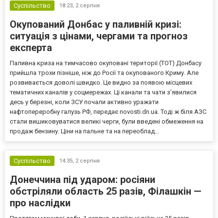
Суспільство
18:23,
2 серпня
Окупований Донбас у паливній кризі:
ситуація з цінами, чергами та прогноз
експерта
Паливна криза на тимчасово окуповані території (ТОТ) Донбасу
прийшла трохи пізніше, ніж до Росії та окупованого Криму. Але
розвивається доволі швидко. Це видно за появою місцевих
тематичних каналів у соцмережах. Ці канали та чати з’явилися
десь у березні, коли ЗСУ почали активно уражати
нафтопереробну галузь РФ, передає novosti.dn.ua. Тоді ж біля АЗС
стали вишиковуватися великі черги, були введені обмеження на
продаж бензину. Ціни на пальне та на переоблад...
Суспільство
14:35,
2 серпня
Донеччина під ударом: росіяни
обстріляли область 25 разів, Філашкін —
про наслідки