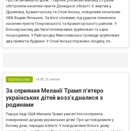
Протягом минулої доби, 1 серпня, російські війська 25 разів
обстріляли населені пункти Донецької області. Є жертви у
Дружківці, Краматорську та Слов’янську, повідомив начальник
ОВА Вадим Філашкін. За його словами, під ударом опинились
населені пункти Покровського та Краматорського районів. У
Білозерському дві багатоповерхівки зруйновані та одна
пошкоджена. У Райгородку Миколаївської громади зруйновані
два приватні будинки. У Слов’янську поранено людину, по...
Селидово и Новогродовке
Справочная
Так
Суспільство
16:00,
31 липня
За сприяння Меланії Трамп п'ятеро
українських дітей возз'єдналися з
родинами
Перша леді США Меланія Трамп уже впʼяте посприяла
поверненню додому українських дітей. Про це повідомили у
Білому домі, передає inshe.tv. У повідомленні Білого дому