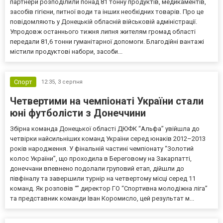
партнери розподілили понад 81 тонну продуктів, медикаментів,
засобів гігієни, питної води та інших необхідних товарів. Про це
повідомляють у Донецькій обласній військовій адміністрації.
Упродовж останнього тижня липня жителям громад області
передали 81,6 тонни гуманітарної допомоги. Благодійні вантажі
містили продуктові набори, засоби...
Спорт
12:35,
3 серпня
Четвертими на чемпіонаті України стали
юні футболісти з Донеччини
Збірна команда Донецької області ДЮФК “Альфа” увійшла до
четвірки найсильніших команд України серед юнаків 2012–2013
років народження. У фінальній частині чемпіонату “Золотий
колос України”, що проходила в Береговому на Закарпатті,
донеччани впевнено подолали груповий етап, дійшли до
півфіналу та завершили турнір на четвертому місці серед 11
команд. Як розповів “” директор ГО “Спортивна молодіжна ліга”
та представник команди Іван Коромисло, цей результат м...