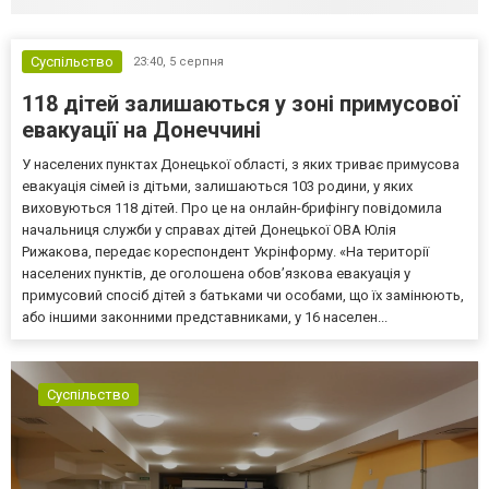
Суспільство
23:40,
5 серпня
118 дітей залишаються у зоні примусової
евакуації на Донеччині
У населених пунктах Донецької області, з яких триває примусова
евакуація сімей із дітьми, залишаються 103 родини, у яких
виховуються 118 дітей. Про це на онлайн-брифінгу повідомила
начальниця служби у справах дітей Донецької ОВА Юлія
Рижакова, передає кореспондент Укрінформу. «На території
населених пунктів, де оголошена обов’язкова евакуація у
примусовий спосіб дітей з батьками чи особами, що їх замінюють,
або іншими законними представниками, у 16 населен...
Суспільство