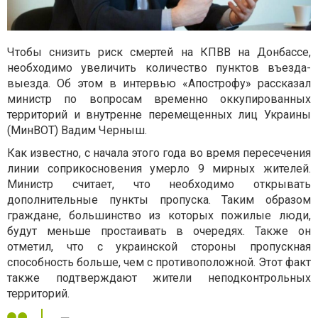
Чтобы снизить риск смертей на КПВВ на Донбассе,
необходимо увеличить количество пунктов въезда-
выезда. Об этом в интервью «Апострофу» рассказал
министр по вопросам временно оккупированных
территорий и внутренне перемещенных лиц Украины
(МинВОТ) Вадим Черныш.
Как известно, с начала этого года во время пересечения
линии соприкосновения умерло 9 мирных жителей.
Министр считает, что необходимо открывать
дополнительные пункты пропуска. Таким образом
граждане, большинство из которых пожилые люди,
будут меньше простаивать в очередях. Также он
отметил, что с украинской стороны пропускная
способность больше, чем с противоположной. Этот факт
также подтверждают жители неподконтрольных
территорий.