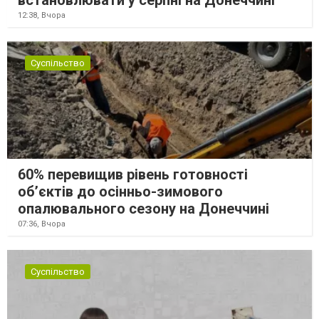
встановлювати у серпні на Донеччині
12:38,
Вчора
Суспільство
60% перевищив рівень готовності
об’єктів до осінньо-зимового
опалювального сезону на Донеччині
07:36,
Вчора
Суспільство