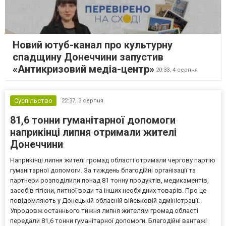
Новий ютуб-канал про культурну
спадщину Донеччини запустив
«Антикризовий медіа-центр»
20:33,
4 серпня
Суспільство
22:37,
3 серпня
81,6 тонни гуманітарної допомоги
наприкінці липня отримали жителі
Донеччини
Наприкінці липня жителі громад області отримали чергову партію
гуманітарної допомоги. За тиждень благодійні організації та
партнери розподілили понад 81 тонну продуктів, медикаментів,
засобів гігієни, питної води та інших необхідних товарів. Про це
повідомляють у Донецькій обласній військовій адміністрації.
Упродовж останнього тижня липня жителям громад області
передали 81,6 тонни гуманітарної допомоги. Благодійні вантажі