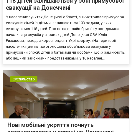
118 дітей залишаються у зоні примусової
евакуації на Донеччині
У населених пунктах Донецької області, з яких триває примусова
евакуація сімей із дітьми, залишаються 103 родини, у яких
виховуються 118 дітей. Про це на онлайн-брифінгу повідомила
начальниця служби у справах дітей Донецької ОВА Юлія
Рижакова, передає кореспондент Укрінформу. «На території
населених пунктів, де оголошена обов’язкова евакуація у
примусовий спосіб дітей з батьками чи особами, що їх замінюють,
або іншими законними представниками, у 16 населен...
Суспільство
Нові мобільні укриття почнуть