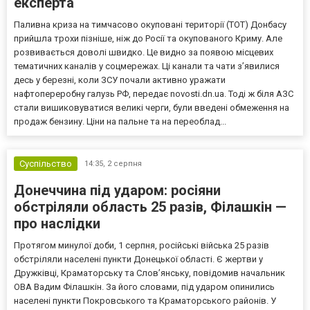
експерта
Паливна криза на тимчасово окуповані території (ТОТ) Донбасу
прийшла трохи пізніше, ніж до Росії та окупованого Криму. Але
розвивається доволі швидко. Це видно за появою місцевих
тематичних каналів у соцмережах. Ці канали та чати з’явилися
десь у березні, коли ЗСУ почали активно уражати
нафтопереробну галузь РФ, передає novosti.dn.ua. Тоді ж біля АЗС
стали вишиковуватися великі черги, були введені обмеження на
продаж бензину. Ціни на пальне та на переоблад...
Суспільство
14:35,
2 серпня
Донеччина під ударом: росіяни
обстріляли область 25 разів, Філашкін —
про наслідки
Протягом минулої доби, 1 серпня, російські війська 25 разів
обстріляли населені пункти Донецької області. Є жертви у
Дружківці, Краматорську та Слов’янську, повідомив начальник
ОВА Вадим Філашкін. За його словами, під ударом опинились
населені пункти Покровського та Краматорського районів. У