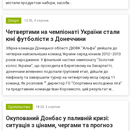
містили продуктові набори, засоби...
Спорт
12:35,
3 серпня
Четвертими на чемпіонаті України стали
юні футболісти з Донеччини
Збірна команда Донецької області ДЮФК “Альфа” увійшла до
четвірки найсильніших команд України серед юнаків 2012–2013
років народження. У фінальній частині чемпіонату “Золотий
колос України”, що проходила в Береговому на Закарпатті,
донеччани впевнено подолали груповий етап, дійшли до
півфіналу та завершили турнір на четвертому місці серед 11
команд. Як розповів “” директор ГО “Спортивна молодіжна ліга”
та представник команди Іван Коромисло, цей результат м...
Суспільство
18:23,
2 серпня
Окупований Донбас у паливній кризі:
ситуація з цінами, чергами та прогноз