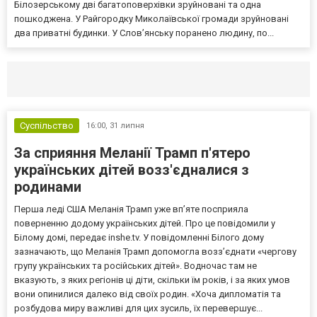
Білозерському дві багатоповерхівки зруйновані та одна
пошкоджена. У Райгородку Миколаївської громади зруйновані
два приватні будинки. У Слов’янську поранено людину, по...
Селидово и Новогродовке
Справочная
Так
Суспільство
16:00,
31 липня
За сприяння Меланії Трамп п'ятеро
українських дітей возз'єдналися з
родинами
Перша леді США Меланія Трамп уже впʼяте посприяла
поверненню додому українських дітей. Про це повідомили у
Білому домі, передає inshe.tv. У повідомленні Білого дому
зазначають, що Меланія Трамп допомогла возз’єднати «чергову
групу українських та російських дітей». Водночас там не
вказують, з яких регіонів ці діти, скільки їм років, і за яких умов
вони опинилися далеко від своїх родин. «Хоча дипломатія та
розбудова миру важливі для цих зусиль, їх перевершує...