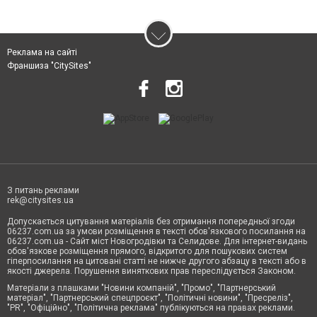
Реклама на сайті
Франшиза "CitySites"
З питань реклами
rek@citysites.ua
Допускається цитування матеріалів без отримання попередньої згоди
06237.com.ua за умови розміщення в тексті обов'язкового посилання на
06237.com.ua - Сайт міст Новогродівки та Селидове. Для інтернет-видань
обов'язкове розміщення прямого, відкритого для пошукових систем
гіперпосилання на цитовані статті не нижче другого абзацу в тексті або в
якості джерела. Порушення виняткових прав переслідується Законом.
Матеріали з плашками "Новини компаній", "Промо", "Партнерський
матеріал", "Партнерський спецпроєкт", "Політичні новини", "Пресреліз",
"PR", "Офіційно", "Політична реклама" публікуються на правах реклами.