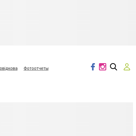
овідкова
Фотоотчеты