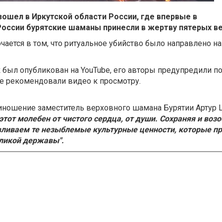
ошел в Иркутской области России, где впервые в
России бурятские шаманы принесли в жертву пятерых 
чается в том, что ритуальное убийство было направлено на
был опубликован на YouTube, его авторы предупредили п
е рекомендовали видео к просмотру.
ношение заместитель верховного шамана Бурятии Артур 
тот молебен от чистого сердца, от души. Сохраняя и воз
вливаем те незыблемые культурные ценности, которые пр
ликой державы".