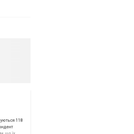
вуються 118
пондент
и, що їх