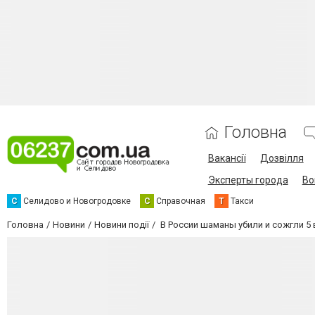
Головна
Вакансії
Дозвілля
Эксперты города
Во
С
Селидово и Новогродовке
С
Справочная
Т
Такси
Головна
Новини
Новини події
В России шаманы убили и сожгли 