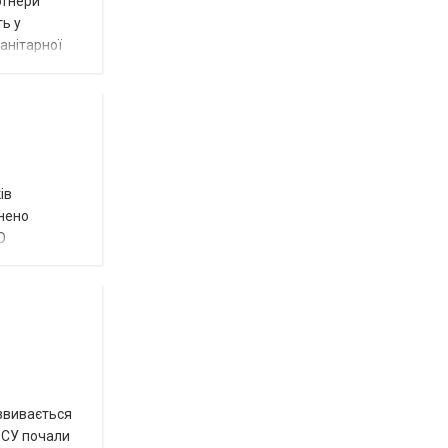
ртнери
ть у
анітарної
ів
внено
О
озвивається
 ЗСУ почали