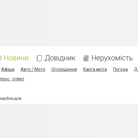
Новини
Довідник
Нерухомість
Афіша
Авто / Мото
Оголошення
Карта міста
Погода
Д
прос - ответ
5 верблюдов