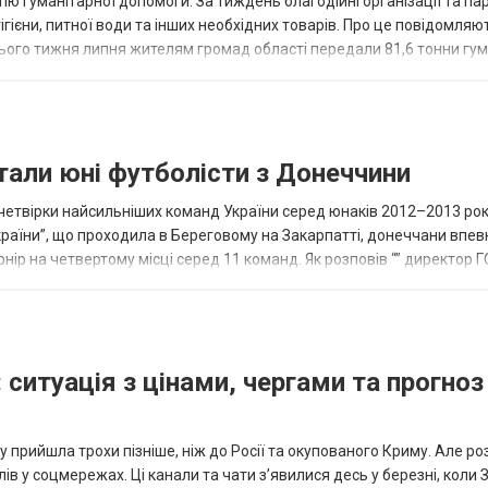
ію гуманітарної допомоги. За тиждень благодійні організації та па
ігієни, питної води та інших необхідних товарів. Про це повідомляю
нього тижня липня жителям громад області передали 81,6 тонни гум
и...
тали юні футболісти з Донеччини
етвірки найсильніших команд України серед юнаків 2012–2013 рок
країни”, що проходила в Береговому на Закарпатті, донеччани впе
нір на четвертому місці серед 11 команд. Як розповів “” директор Г
исло, цей результат м...
 ситуація з цінами, чергами та прогноз
 прийшла трохи пізніше, ніж до Росії та окупованого Криму. Але р
в у соцмережах. Ці канали та чати з’явилися десь у березні, коли