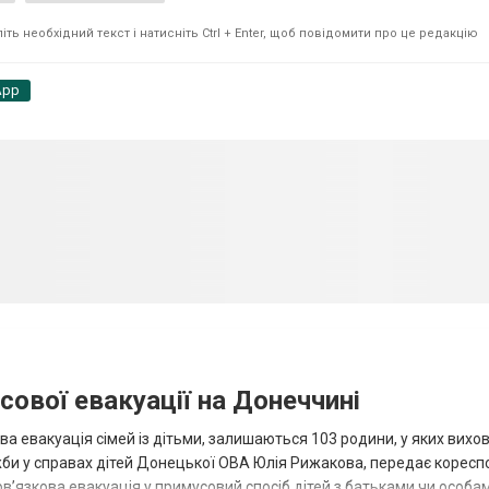
ть необхідний текст і натисніть Ctrl + Enter, щоб повідомити про це редакцію
App
сової евакуації на Донеччині
ва евакуація сімей із дітьми, залишаються 103 родини, у яких вихо
жби у справах дітей Донецької ОВА Юлія Рижакова, передає корес
в’язкова евакуація у примусовий спосіб дітей з батьками чи особам