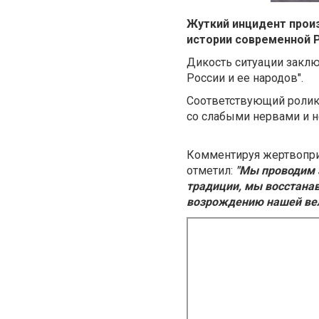
Жуткий инцидент произ
истории современной 
Дикость ситуации заклю
России и ее народов".
Соответствующий ролик 
со слабыми нервами и н
Комментируя жертвопри
отметил:
"Мы проводим э
традиции, мы восстана
возрождению нашей ве