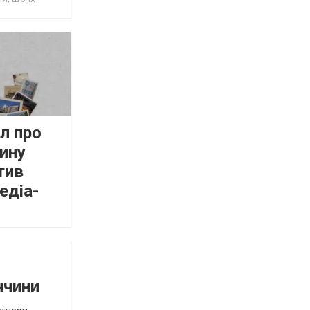
л про
ину
тив
едіа-
ччини