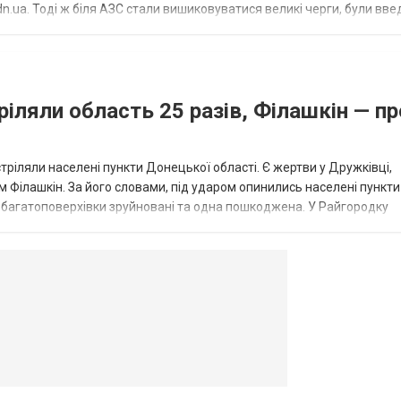
.ua. Тоді ж біля АЗС стали вишиковуватися великі черги, були вве
...
ріляли область 25 разів, Філашкін — пр
стріляли населені пункти Донецької області. Є жертви у Дружківці,
 Філашкін. За його словами, під ударом опинились населені пункти
і багатоповерхівки зруйновані та одна пошкоджена. У Райгородку
в’янську поранено людину, по...
овогродовке
Справочная
Такси