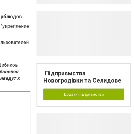
верблюдов.
 "укрепление
ользователей
Цибиков
обновляя
Підприємства
иведут к
Новогродівки та Селидове
Додати підприємство