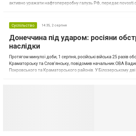
активно уражати нафтопереробну галузь РФ, передає novosti.dn
обмеження на продаж бензину. Ціни на пальне та на переоблад
Суспільство
14:35,
2 серпня
Донеччина під ударом: росіяни обст
наслідки
Протягом минулої доби, 1 серпня, російські війська 25 разів об
Краматорську та Слов’янську, повідомив начальник ОВА Вадим
Покровського та Краматорського районів. У Білозерському дв
Миколаївської громади зруйновані два приватні будинки. У Сло
Селидово и Н