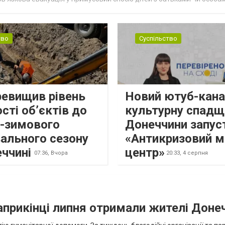
н...
тво
Суспільство
ревищив рівень
Новий ютуб-кана
сті об’єктів до
культурну спадщ
о-зимового
Донеччини запус
ального сезону
«Антикризовий м
еччині
центр»
07:36,
Вчора
20:33,
4 серпня
наприкінці липня отримали жителі Доне