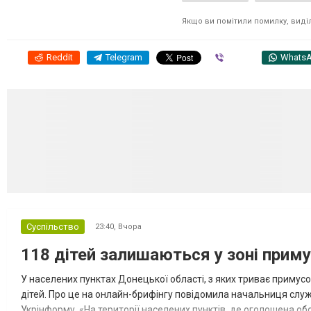
Якщо ви помітили помилку, виділі
Reddit
Telegram
Viber
Whats
Суспільство
23:40,
Вчора
118 дітей залишаються у зоні приму
У населених пунктах Донецької області, з яких триває примусо
дітей. Про це на онлайн-брифінгу повідомила начальниця слу
Укрінформу. «На території населених пунктів, де оголошена обо