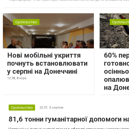
замінюють, або іншими законними представниками, у 16 населе
Суспільство
Суспільс
Нові мобільні укриття
60% пе
почнуть встановлювати
готовно
у серпні на Донеччині
осіннь
опалюв
12:38,
Вчора
на Дон
Суспільство
22:37,
3 серпня
81,6 тонни гуманітарної допомоги 