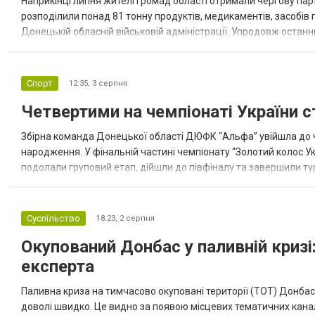
Наприкінці липня жителі громад області отримали чергову парт
розподілили понад 81 тонну продуктів, медикаментів, засобів г
Донецькій обласній військовій адміністрації. Упродовж остан
допомоги. Благодійні вантажі містили продуктові набори, засоб
Спорт
12:35,
3 серпня
Четвертими на чемпіонаті України с
Збірна команда Донецької області ДЮФК “Альфа” увійшла до ч
народження. У фінальній частині чемпіонату “Золотий колос У
подолали груповий етап, дійшли до півфіналу та завершили тур
“Спортивна молодіжна ліга” та представник команди Іван Кором
Суспільство
18:23,
2 серпня
Окупований Донбас у паливній кризі:
експерта
Паливна криза на тимчасово окуповані території (ТОТ) Донбасу
доволі швидко. Це видно за появою місцевих тематичних каналі