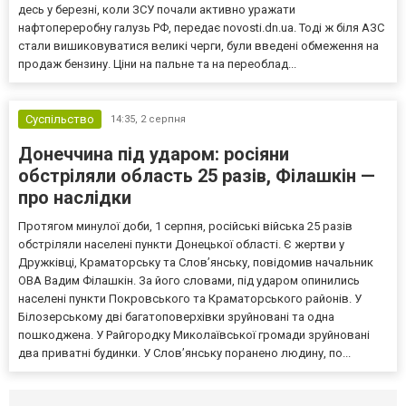
десь у березні, коли ЗСУ почали активно уражати
нафтопереробну галузь РФ, передає novosti.dn.ua. Тоді ж біля АЗС
стали вишиковуватися великі черги, були введені обмеження на
продаж бензину. Ціни на пальне та на переоблад...
Суспільство
14:35,
2 серпня
Донеччина під ударом: росіяни
обстріляли область 25 разів, Філашкін —
про наслідки
Протягом минулої доби, 1 серпня, російські війська 25 разів
обстріляли населені пункти Донецької області. Є жертви у
Дружківці, Краматорську та Слов’янську, повідомив начальник
ОВА Вадим Філашкін. За його словами, під ударом опинились
населені пункти Покровського та Краматорського районів. У
Білозерському дві багатоповерхівки зруйновані та одна
пошкоджена. У Райгородку Миколаївської громади зруйновані
два приватні будинки. У Слов’янську поранено людину, по...