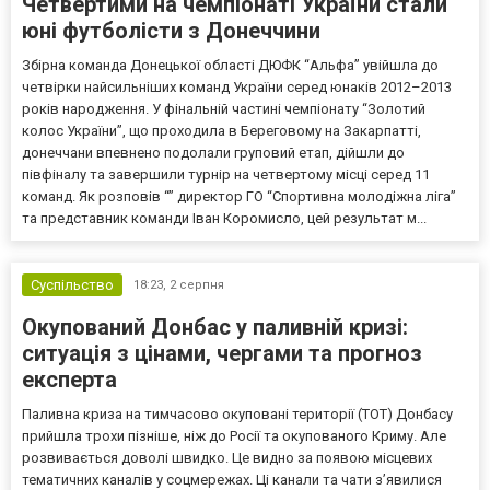
Четвертими на чемпіонаті України стали
юні футболісти з Донеччини
Збірна команда Донецької області ДЮФК “Альфа” увійшла до
четвірки найсильніших команд України серед юнаків 2012–2013
років народження. У фінальній частині чемпіонату “Золотий
колос України”, що проходила в Береговому на Закарпатті,
донеччани впевнено подолали груповий етап, дійшли до
півфіналу та завершили турнір на четвертому місці серед 11
команд. Як розповів “” директор ГО “Спортивна молодіжна ліга”
та представник команди Іван Коромисло, цей результат м...
Суспільство
18:23,
2 серпня
Окупований Донбас у паливній кризі:
ситуація з цінами, чергами та прогноз
експерта
Паливна криза на тимчасово окуповані території (ТОТ) Донбасу
прийшла трохи пізніше, ніж до Росії та окупованого Криму. Але
розвивається доволі швидко. Це видно за появою місцевих
тематичних каналів у соцмережах. Ці канали та чати з’явилися