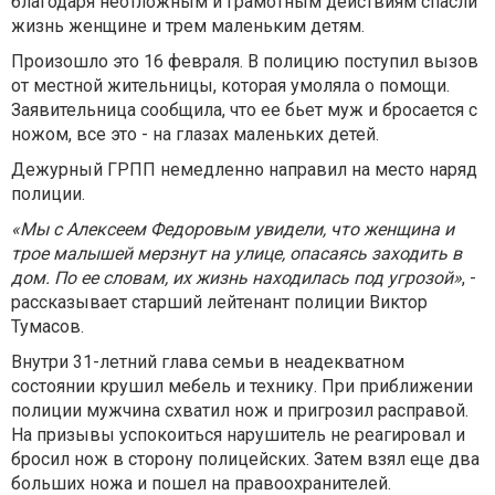
благодаря неотложным и грамотным действиям спасли
жизнь женщине и трем маленьким детям.
Произошло это 16 февраля. В полицию поступил вызов
от местной жительницы, которая умоляла о помощи.
Заявительница сообщила, что ее бьет муж и бросается с
ножом, все это - на глазах маленьких детей.
Дежурный ГРПП немедленно направил на место наряд
полиции.
«Мы с Алексеем Федоровым увидели, что женщина и
трое малышей мерзнут на улице, опасаясь заходить в
дом. По ее словам, их жизнь находилась под угрозой»
, -
рассказывает старший лейтенант полиции Виктор
Тумасов.
Внутри 31-летний глава семьи в неадекватном
состоянии крушил мебель и технику. При приближении
полиции мужчина схватил нож и пригрозил расправой.
На призывы успокоиться нарушитель не реагировал и
бросил нож в сторону полицейских. Затем взял еще два
больших ножа и пошел на правоохранителей.