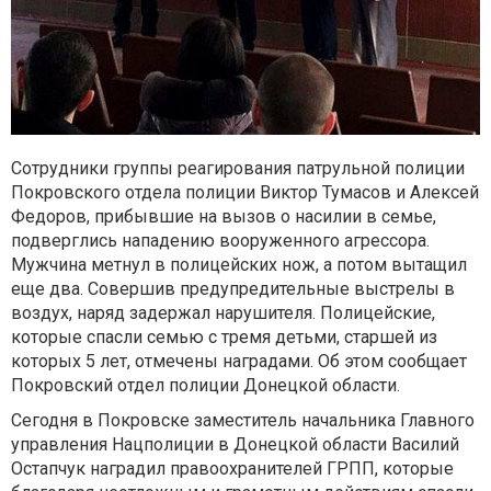
Сотрудники группы реагирования патрульной полиции
Покровского отдела полиции Виктор Тумасов и Алексей
Федоров, прибывшие на вызов о насилии в семье,
подверглись нападению вооруженного агрессора.
Мужчина метнул в полицейских нож, а потом вытащил
еще два. Совершив предупредительные выстрелы в
воздух, наряд задержал нарушителя. Полицейские,
которые спасли семью с тремя детьми, старшей из
которых 5 лет, отмечены наградами. Об этом сообщает
Покровский отдел полиции Донецкой области.
Сегодня в Покровске заместитель начальника Главного
управления Нацполиции в Донецкой области Василий
Остапчук наградил правоохранителей ГРПП, которые