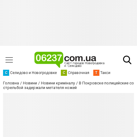
С
Селидово и Новогродовке
С
Справочная
Т
Такси
Головна
Новини
Новини криміналу
В Покровске полицейские со
стрельбой задержали метателя ножей