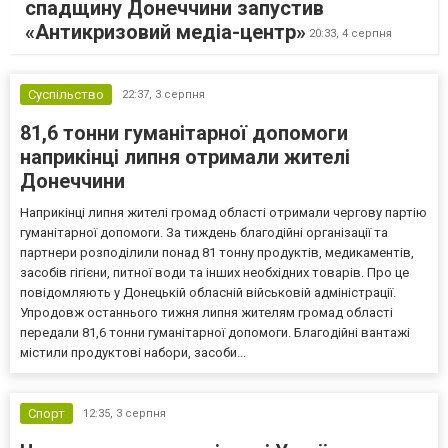
спадщину Донеччини запустив
«Антикризовий медіа-центр»
20:33,
4 серпня
Суспільство
22:37,
3 серпня
81,6 тонни гуманітарної допомоги
наприкінці липня отримали жителі
Донеччини
Наприкінці липня жителі громад області отримали чергову партію
гуманітарної допомоги. За тиждень благодійні організації та
партнери розподілили понад 81 тонну продуктів, медикаментів,
засобів гігієни, питної води та інших необхідних товарів. Про це
повідомляють у Донецькій обласній військовій адміністрації.
Упродовж останнього тижня липня жителям громад області
передали 81,6 тонни гуманітарної допомоги. Благодійні вантажі
містили продуктові набори, засоби...
Спорт
12:35,
3 серпня