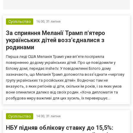
Селидово и Новогродовке
Справочная
Так
Суспільство
16:00,
31 липня
За сприяння Меланії Трамп п'ятеро
українських дітей возз'єдналися з
родинами
Перша леді США Меланія Трамп уже впʼяте посприяла
поверненню додому українських дітей. Про це повідомили у
Білому домі, передає inshe.tv. У повідомленні Білого дому
зазначають, що Меланія Трамп допомогла возз’єднати «чергову
групу українських та російських дітей». Водночас там не
вказують, з яких регіонів ці діти, скільки їм років, і за яких умов
вони опинилися далеко від своїх родин. «Хоча дипломатія та
розбудова миру важливі для цих зусиль, їх перевершує...
Суспільство
14:00,
31 липня
НБУ підняв облікову ставку до 15,5%: