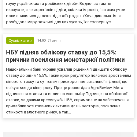
групу українських та російських дітей». Водночас там не
вказують, з яких регіонів ці діти, скільки їм років, і за яких умов
вони опинилися далеко від своїх родин. «Хоча дипломатія та
розбудова миру важливі для цих зусиль, їх перевершує...
Суспільство
14:00,
31 липня
НБУ підняв облікову ставку до 15,5%:
причини посилення монетарної політики
Національний банк України ухвалив рішення підвищити облікову
ставку до рівня 15,5%. Такий крок регулятор пояснює зростанням
цінового тиску та суттєвим прискоренням загальної інфляції, що
очікується до кінця року. Про це розповідає AgroReview. Мета
підвищення ставки та вплив на економіку Підвищення облікової
ставки, за даними пресслужби НБУ, спрямоване на забезпечення
привабливості гривневих активів для інвесторів, посилення
стійкості валютного ринку, а так...