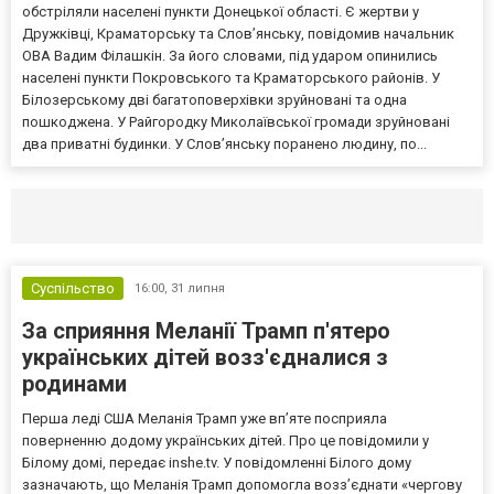
обстріляли населені пункти Донецької області. Є жертви у
Дружківці, Краматорську та Слов’янську, повідомив начальник
ОВА Вадим Філашкін. За його словами, під ударом опинились
населені пункти Покровського та Краматорського районів. У
Білозерському дві багатоповерхівки зруйновані та одна
пошкоджена. У Райгородку Миколаївської громади зруйновані
два приватні будинки. У Слов’янську поранено людину, по...
Селидово и Новогродовке
Справочная
Так
Суспільство
16:00,
31 липня
За сприяння Меланії Трамп п'ятеро
українських дітей возз'єдналися з
родинами
Перша леді США Меланія Трамп уже впʼяте посприяла
поверненню додому українських дітей. Про це повідомили у
Білому домі, передає inshe.tv. У повідомленні Білого дому
зазначають, що Меланія Трамп допомогла возз’єднати «чергову