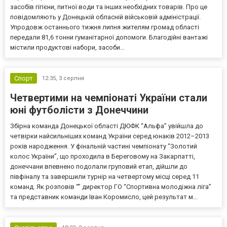
засобів гігієни, питної води та інших необхідних товарів. Про це
повідомляють у Донецькій обласній військовій адміністрації.
Упродовж останнього тижня липня жителям громад області
передали 81,6 тонни гуманітарної допомоги. Благодійні вантажі
містили продуктові набори, засоби...
Спорт
12:35,
3 серпня
Четвертими на чемпіонаті України стали
юні футболісти з Донеччини
Збірна команда Донецької області ДЮФК “Альфа” увійшла до
четвірки найсильніших команд України серед юнаків 2012–2013
років народження. У фінальній частині чемпіонату “Золотий
колос України”, що проходила в Береговому на Закарпатті,
донеччани впевнено подолали груповий етап, дійшли до
півфіналу та завершили турнір на четвертому місці серед 11
команд. Як розповів “” директор ГО “Спортивна молодіжна ліга”
та представник команди Іван Коромисло, цей результат м...