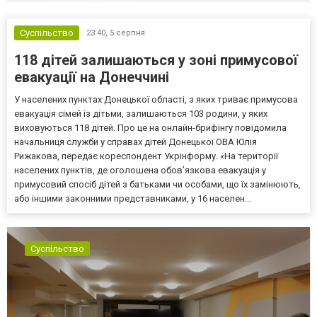
Суспільство
23:40,
5 серпня
118 дітей залишаються у зоні примусової
евакуації на Донеччині
У населених пунктах Донецької області, з яких триває примусова
евакуація сімей із дітьми, залишаються 103 родини, у яких
виховуються 118 дітей. Про це на онлайн-брифінгу повідомила
начальниця служби у справах дітей Донецької ОВА Юлія
Рижакова, передає кореспондент Укрінформу. «На території
населених пунктів, де оголошена обов’язкова евакуація у
примусовий спосіб дітей з батьками чи особами, що їх замінюють,
або іншими законними представниками, у 16 населен...
Суспільство