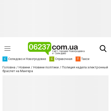
С
Селидово и Новогродовке
С
Справочная
Т
Такси
Головна
Новини
Новини політики
Полиция надела электронный
браслет на Мангера