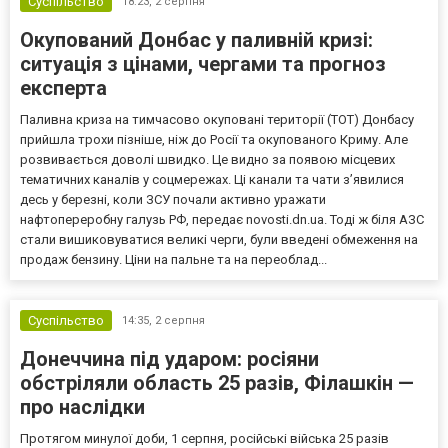
Суспільство
18:23,
2 серпня
Окупований Донбас у паливній кризі:
ситуація з цінами, чергами та прогноз
експерта
Паливна криза на тимчасово окуповані території (ТОТ) Донбасу
прийшла трохи пізніше, ніж до Росії та окупованого Криму. Але
розвивається доволі швидко. Це видно за появою місцевих
тематичних каналів у соцмережах. Ці канали та чати з’явилися
десь у березні, коли ЗСУ почали активно уражати
нафтопереробну галузь РФ, передає novosti.dn.ua. Тоді ж біля АЗС
стали вишиковуватися великі черги, були введені обмеження на
продаж бензину. Ціни на пальне та на переоблад...
Суспільство
14:35,
2 серпня
Донеччина під ударом: росіяни
обстріляли область 25 разів, Філашкін —
про наслідки
Протягом минулої доби, 1 серпня, російські війська 25 разів