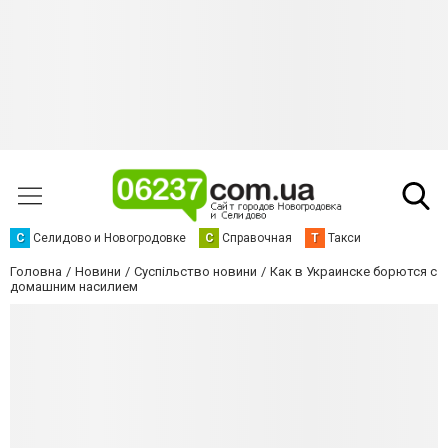
С
Селидово и Новогродовке
С
Справочная
Т
Такси
Головна
Новини
Суспільство новини
Как в Украинске борются с
домашним насилием