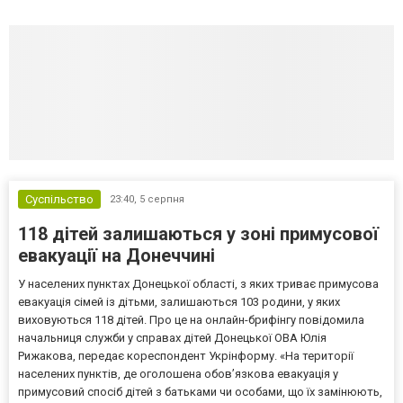
Суспільство
23:40,
5 серпня
118 дітей залишаються у зоні примусової
евакуації на Донеччині
У населених пунктах Донецької області, з яких триває примусова
евакуація сімей із дітьми, залишаються 103 родини, у яких
виховуються 118 дітей. Про це на онлайн-брифінгу повідомила
начальниця служби у справах дітей Донецької ОВА Юлія
Рижакова, передає кореспондент Укрінформу. «На території
населених пунктів, де оголошена обов’язкова евакуація у
примусовий спосіб дітей з батьками чи особами, що їх замінюють,