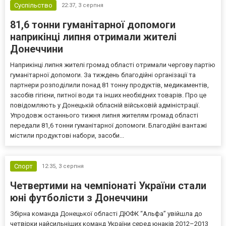
Суспільство
22:37,
3 серпня
81,6 тонни гуманітарної допомоги
наприкінці липня отримали жителі
Донеччини
Наприкінці липня жителі громад області отримали чергову партію
гуманітарної допомоги. За тиждень благодійні організації та
партнери розподілили понад 81 тонну продуктів, медикаментів,
засобів гігієни, питної води та інших необхідних товарів. Про це
повідомляють у Донецькій обласній військовій адміністрації.
Упродовж останнього тижня липня жителям громад області
передали 81,6 тонни гуманітарної допомоги. Благодійні вантажі
містили продуктові набори, засоби...
Спорт
12:35,
3 серпня
Четвертими на чемпіонаті України стали
юні футболісти з Донеччини
Збірна команда Донецької області ДЮФК “Альфа” увійшла до
четвірки найсильніших команд України серед юнаків 2012–2013