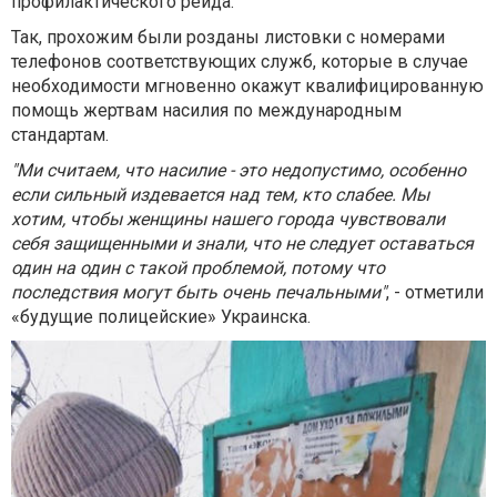
профилактического рейда.
Так, прохожим были розданы листовки с номерами
телефонов соответствующих служб, которые в случае
необходимости мгновенно окажут квалифицированную
помощь жертвам насилия по международным
стандартам.
"Ми считаем, что насилие - это недопустимо, особенно
если сильный издевается над тем, кто слабее. Мы
хотим, чтобы женщины нашего города чувствовали
себя защищенными и знали, что не следует оставаться
один на один с такой проблемой, потому что
последствия могут быть очень печальными"
, - отметили
«будущие полицейские» Украинска.