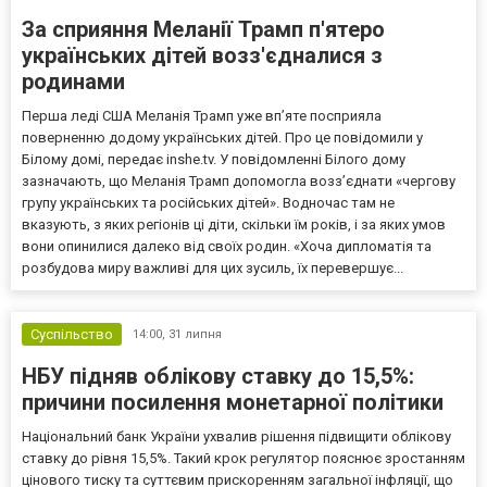
За сприяння Меланії Трамп п'ятеро
українських дітей возз'єдналися з
родинами
Перша леді США Меланія Трамп уже впʼяте посприяла
поверненню додому українських дітей. Про це повідомили у
Білому домі, передає inshe.tv. У повідомленні Білого дому
зазначають, що Меланія Трамп допомогла возз’єднати «чергову
групу українських та російських дітей». Водночас там не
вказують, з яких регіонів ці діти, скільки їм років, і за яких умов
вони опинилися далеко від своїх родин. «Хоча дипломатія та
розбудова миру важливі для цих зусиль, їх перевершує...
Суспільство
14:00,
31 липня
НБУ підняв облікову ставку до 15,5%:
причини посилення монетарної політики
Національний банк України ухвалив рішення підвищити облікову
ставку до рівня 15,5%. Такий крок регулятор пояснює зростанням
цінового тиску та суттєвим прискоренням загальної інфляції, що