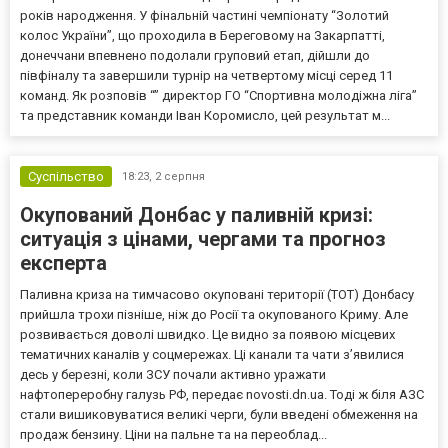
років народження. У фінальній частині чемпіонату “Золотий
колос України”, що проходила в Береговому на Закарпатті,
донеччани впевнено подолали груповий етап, дійшли до
півфіналу та завершили турнір на четвертому місці серед 11
команд. Як розповів “” директор ГО “Спортивна молодіжна ліга”
та представник команди Іван Коромисло, цей результат м...
Суспільство
18:23,
2 серпня
Окупований Донбас у паливній кризі:
ситуація з цінами, чергами та прогноз
експерта
Паливна криза на тимчасово окуповані території (ТОТ) Донбасу
прийшла трохи пізніше, ніж до Росії та окупованого Криму. Але
розвивається доволі швидко. Це видно за появою місцевих
тематичних каналів у соцмережах. Ці канали та чати з’явилися
десь у березні, коли ЗСУ почали активно уражати
нафтопереробну галузь РФ, передає novosti.dn.ua. Тоді ж біля АЗС
стали вишиковуватися великі черги, були введені обмеження на
продаж бензину. Ціни на пальне та на переоблад...