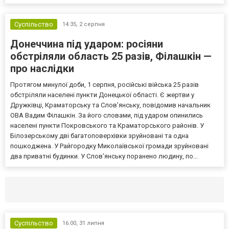
Суспільство
14:35,
2 серпня
Донеччина під ударом: росіяни
обстріляли область 25 разів, Філашкін —
про наслідки
Протягом минулої доби, 1 серпня, російські війська 25 разів
обстріляли населені пункти Донецької області. Є жертви у
Дружківці, Краматорську та Слов’янську, повідомив начальник
ОВА Вадим Філашкін. За його словами, під ударом опинились
населені пункти Покровського та Краматорського районів. У
Білозерському дві багатоповерхівки зруйновані та одна
пошкоджена. У Райгородку Миколаївської громади зруйновані
два приватні будинки. У Слов’янську поранено людину, по...
Селидово и Новогродовке
Справочная
Так
Суспільство
16:00,
31 липня