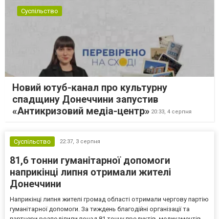
Суспільство
Новий ютуб-канал про культурну
спадщину Донеччини запустив
«Антикризовий медіа-центр»
20:33,
4 серпня
Суспільство
22:37,
3 серпня
81,6 тонни гуманітарної допомоги
наприкінці липня отримали жителі
Донеччини
Наприкінці липня жителі громад області отримали чергову партію
гуманітарної допомоги. За тиждень благодійні організації та
партнери розподілили понад 81 тонну продуктів, медикаментів,