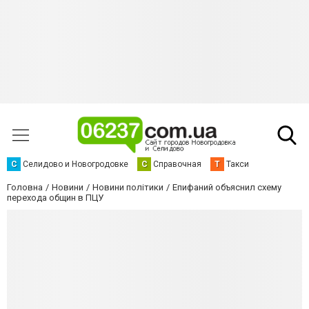
С
Селидово и Новогродовке
С
Справочная
Т
Такси
Головна
Новини
Новини політики
Епифаний объяснил схему
перехода общин в ПЦУ