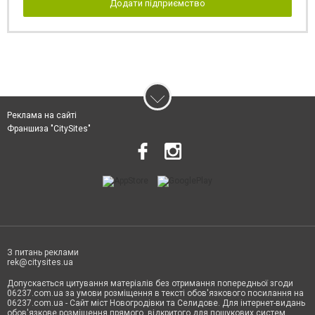
Додати підприємство
Реклама на сайті
Франшиза "CitySites"
З питань реклами
rek@citysites.ua
Допускається цитування матеріалів без отримання попередньої згоди
06237.com.ua за умови розміщення в тексті обов'язкового посилання на
06237.com.ua - Сайт міст Новогродівки та Селидове. Для інтернет-видань
обов'язкове розміщення прямого, відкритого для пошукових систем