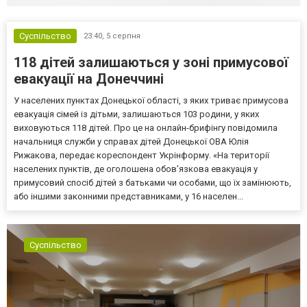
Суспільство
23:40,
5 серпня
118 дітей залишаються у зоні примусової
евакуації на Донеччині
У населених пунктах Донецької області, з яких триває примусова
евакуація сімей із дітьми, залишаються 103 родини, у яких
виховуються 118 дітей. Про це на онлайн-брифінгу повідомила
начальниця служби у справах дітей Донецької ОВА Юлія
Рижакова, передає кореспондент Укрінформу. «На території
населених пунктів, де оголошена обов’язкова евакуація у
примусовий спосіб дітей з батьками чи особами, що їх замінюють,
або іншими законними представниками, у 16 населен...
Суспільство