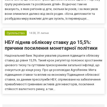
групу українських та російських дітей». Водночас там не
вказують, з яких регіонів ці діти, скільки їм років, і за яких умов
вони опинилися далеко від своїх родин. «Хоча дипломатія та
розбудова миру важливі для цих зусиль, їх перевершує...
Суспільство
14:00,
31 липня
НБУ підняв облікову ставку до 15,5%:
причини посилення монетарної політики
Національний банк України ухвалив рішення підвищити облікову
ставку до рівня 15,5%. Такий крок регулятор пояснює зростанням
цінового тиску та суттєвим прискоренням загальної інфляції, що
очікується до кінця року. Про це розповідає AgroReview. Мета
підвищення ставки та вплив на економіку Підвищення облікової
ставки, за даними пресслужби НБУ, спрямоване на забезпечення
привабливості гривневих активів для інвесторів, посилення
стійкості валютного ринку, а так...