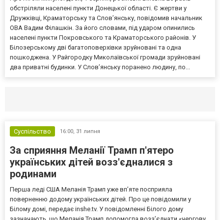
обстріляли населені пункти Донецької області. Є жертви у
Дружківці, Краматорську та Слов’янську, повідомив начальник
ОВА Вадим Філашкін. За його словами, під ударом опинились
населені пункти Покровського та Краматорського районів. У
Білозерському дві багатоповерхівки зруйновані та одна
пошкоджена. У Райгородку Миколаївської громади зруйновані
два приватні будинки. У Слов’янську поранено людину, по...
Селидово и Новогродовке
Справочная
Так
Суспільство
16:00,
31 липня
За сприяння Меланії Трамп п'ятеро
українських дітей возз'єдналися з
родинами
Перша леді США Меланія Трамп уже впʼяте посприяла
поверненню додому українських дітей. Про це повідомили у
Білому домі, передає inshe.tv. У повідомленні Білого дому
зазначають, що Меланія Трамп допомогла возз’єднати «чергову