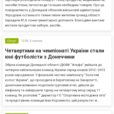
засобів гігієни, питної води та інших необхідних товарів. Про це
повідомляють у Донецькій обласній військовій адміністрації.
Упродовж останнього тижня липня жителям громад області
передали 81,6 тонни гуманітарної допомоги. Благодійні вантажі
містили продуктові набори, засоби...
Спорт
12:35,
3 серпня
Четвертими на чемпіонаті України стали
юні футболісти з Донеччини
Збірна команда Донецької області ДЮФК “Альфа” увійшла до
четвірки найсильніших команд України серед юнаків 2012–2013
років народження. У фінальній частині чемпіонату “Золотий
колос України”, що проходила в Береговому на Закарпатті,
донеччани впевнено подолали груповий етап, дійшли до
півфіналу та завершили турнір на четвертому місці серед 11
команд. Як розповів “” директор ГО “Спортивна молодіжна ліга”
та представник команди Іван Коромисло, цей результат м...