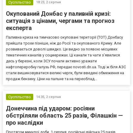
Суспільство
18:23,
2 серпня
Окупований Донбас у паливній кризі:
ситуація з цінами, чергами та прогноз
експерта
Паливна криза на тимчасово окуповані території (ТОТ) Донбасу
прийшла трохи пізніше, ніж до Росії та окупованого Криму. Але
розвивається доволі швидко. Це видно за появою місцевих
тематичних каналів у соцмережах. Ці канали та чати з’явилися
десь у березні, коли ЗСУ почали активно уражати
нафтопереробну галузь РФ, передає novosti.dn.ua. Тоді ж біля АЗС
стали вишиковуватися великі черги, були введені обмеження на
продаж бензину. Ціни на пальне та на переоблад...
Суспільство
14:35,
2 серпня
Донеччина під ударом: росіяни
обстріляли область 25 разів, Філашкін —
про наслідки
Протягом минулої доби, 1 серпня, російські війська 25 разів