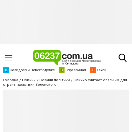
С
Селидово и Новогродовке
С
Справочная
Т
Такси
Головна
Новини
Новини політики
Кличко считает опасным для
страны действия Зеленского