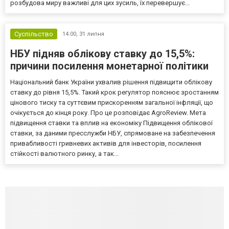
розбудова миру важливі для цих зусиль, їх перевершує...
Суспільство
14:00,
31 липня
НБУ підняв облікову ставку до 15,5%:
причини посилення монетарної політики
Національний банк України ухвалив рішення підвищити облікову
ставку до рівня 15,5%. Такий крок регулятор пояснює зростанням
цінового тиску та суттєвим прискоренням загальної інфляції, що
очікується до кінця року. Про це розповідає AgroReview. Мета
підвищення ставки та вплив на економіку Підвищення облікової
ставки, за даними пресслужби НБУ, спрямоване на забезпечення
привабливості гривневих активів для інвесторів, посилення
стійкості валютного ринку, а так...