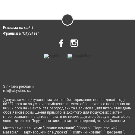
Реклама на сайті
Франшиза "CitySites"
З питань реклами
rek@citysites.ua
Допускається цитування матеріалів без отримання попередньої згоди
06237.com.ua за умови розміщення в тексті обов'язкового посилання на
06237.com.ua - Сайт міст Новогродівки та Селидове. Для інтернет-видань
обов'язкове розміщення прямого, відкритого для пошукових систем
гіперпосилання на цитовані статті не нижче другого абзацу в тексті або в
якості джерела. Порушення виняткових прав переслідується Законом.
Матеріали з плашками "Новини компаній", "Промо", "Партнерський
матеріал", "Партнерський спецпроєкт", "Політичні новини", "Пресреліз",