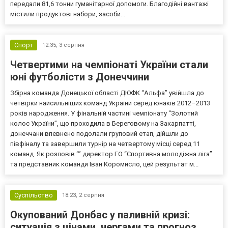
передали 81,6 тонни гуманітарної допомоги. Благодійні вантажі
містили продуктові набори, засоби...
Спорт
12:35,
3 серпня
Четвертими на чемпіонаті України стали
юні футболісти з Донеччини
Збірна команда Донецької області ДЮФК “Альфа” увійшла до
четвірки найсильніших команд України серед юнаків 2012–2013
років народження. У фінальній частині чемпіонату “Золотий
колос України”, що проходила в Береговому на Закарпатті,
донеччани впевнено подолали груповий етап, дійшли до
півфіналу та завершили турнір на четвертому місці серед 11
команд. Як розповів “” директор ГО “Спортивна молодіжна ліга”
та представник команди Іван Коромисло, цей результат м...
Суспільство
18:23,
2 серпня
Окупований Донбас у паливній кризі:
ситуація з цінами, чергами та прогноз