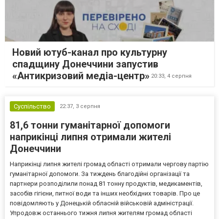
Новий ютуб-канал про культурну
спадщину Донеччини запустив
«Антикризовий медіа-центр»
20:33,
4 серпня
Суспільство
22:37,
3 серпня
81,6 тонни гуманітарної допомоги
наприкінці липня отримали жителі
Донеччини
Наприкінці липня жителі громад області отримали чергову партію
гуманітарної допомоги. За тиждень благодійні організації та
партнери розподілили понад 81 тонну продуктів, медикаментів,
засобів гігієни, питної води та інших необхідних товарів. Про це
повідомляють у Донецькій обласній військовій адміністрації.
Упродовж останнього тижня липня жителям громад області