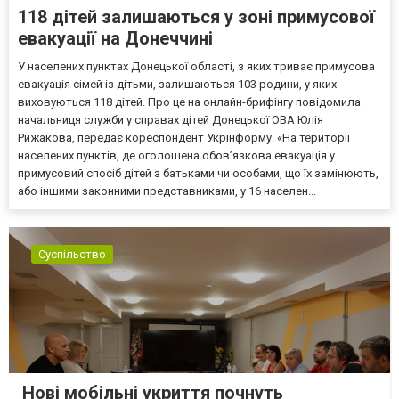
118 дітей залишаються у зоні примусової
евакуації на Донеччині
У населених пунктах Донецької області, з яких триває примусова
евакуація сімей із дітьми, залишаються 103 родини, у яких
виховуються 118 дітей. Про це на онлайн-брифінгу повідомила
начальниця служби у справах дітей Донецької ОВА Юлія
Рижакова, передає кореспондент Укрінформу. «На території
населених пунктів, де оголошена обов’язкова евакуація у
примусовий спосіб дітей з батьками чи особами, що їх замінюють,
або іншими законними представниками, у 16 населен...
Суспільство
Нові мобільні укриття почнуть