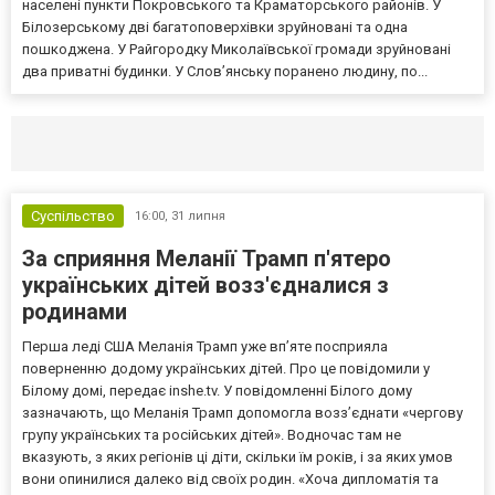
населені пункти Покровського та Краматорського районів. У
Білозерському дві багатоповерхівки зруйновані та одна
пошкоджена. У Райгородку Миколаївської громади зруйновані
два приватні будинки. У Слов’янську поранено людину, по...
Селидово и Новогродовке
Справочная
Так
Суспільство
16:00,
31 липня
За сприяння Меланії Трамп п'ятеро
українських дітей возз'єдналися з
родинами
Перша леді США Меланія Трамп уже впʼяте посприяла
поверненню додому українських дітей. Про це повідомили у
Білому домі, передає inshe.tv. У повідомленні Білого дому
зазначають, що Меланія Трамп допомогла возз’єднати «чергову
групу українських та російських дітей». Водночас там не
вказують, з яких регіонів ці діти, скільки їм років, і за яких умов
вони опинилися далеко від своїх родин. «Хоча дипломатія та