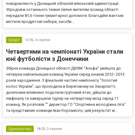
повідомляють у Донецькій обласній військовій адміністрації.
Упродовж останнього тижня липня жителям громад області
передали 81,6 тонни гуманітарної допомоги. Благодійні вантажі
містили продуктові набори, засоби...
Спорт
12:35,
3 серпня
Четвертими на чемпіонаті України стали
юні футболісти з Донеччини
Збірна команда Донецької області ДЮФК “Альфа” увійшла до
четвірки найсильніших команд України серед юнаків 2012–2013
років народження. У фінальній частині чемпіонату “Золотий
колос України”, що проходила в Береговому на Закарпатті,
донеччани впевнено подолали груповий етап, дійшли до
півфіналу та завершили турнір на четвертому місці серед 11
команд. Як розповів “” директор ГО “Спортивна молодіжна ліга”
та представник команди Іван Коромисло, цей результат м...
Суспільство
18:23,
2 серпня