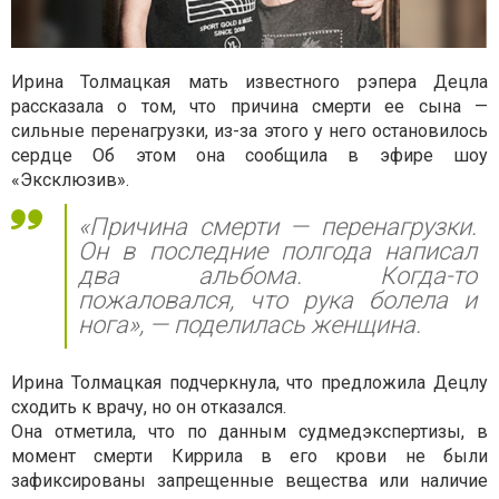
Ирина Толмацкая мать известного рэпера Децла
рассказала о том, что причина смерти ее сына —
сильные перенагрузки, из-за этого у него остановилось
сердце Об этом она сообщила в эфире шоу
«Эксклюзив».
«Причина смерти — перенагрузки.
Он в последние полгода написал
два альбома. Когда-то
пожаловался, что рука болела и
нога», — поделилась женщина.
Ирина Толмацкая подчеркнула, что предложила Децлу
сходить к врачу, но он отказался.
Она отметила, что по данным судмедэкспертизы, в
момент смерти Киррила в его крови не были
зафиксированы запрещенные вещества или наличие