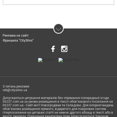
Реклама на сайті
Франшиза "CitySites"
З питань реклами
rek@citysites.ua
Допускається цитування матеріалів без отримання попередньої згоди
06237.com.ua за умови розміщення в тексті обов'язкового посилання на
06237.com.ua - Сайт міст Новогродівки та Селидове. Для інтернет-видань
обов'язкове розміщення прямого, відкритого для пошукових систем
гіперпосилання на цитовані статті не нижче другого абзацу в тексті або в
якості джерела. Порушення виняткових прав переслідується Законом.