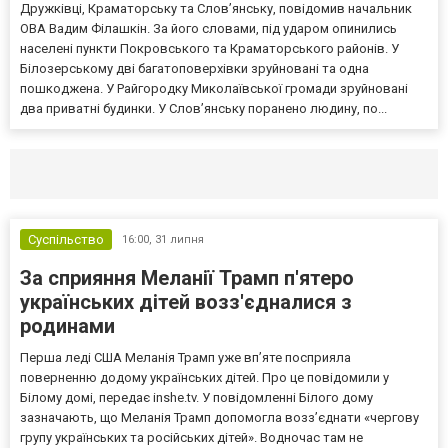
Дружківці, Краматорську та Слов’янську, повідомив начальник
ОВА Вадим Філашкін. За його словами, під ударом опинились
населені пункти Покровського та Краматорського районів. У
Білозерському дві багатоповерхівки зруйновані та одна
пошкоджена. У Райгородку Миколаївської громади зруйновані
два приватні будинки. У Слов’янську поранено людину, по...
Селидово и Новогродовке
Справочная
Так
Суспільство
16:00,
31 липня
За сприяння Меланії Трамп п'ятеро
українських дітей возз'єдналися з
родинами
Перша леді США Меланія Трамп уже впʼяте посприяла
поверненню додому українських дітей. Про це повідомили у
Білому домі, передає inshe.tv. У повідомленні Білого дому
зазначають, що Меланія Трамп допомогла возз’єднати «чергову
групу українських та російських дітей». Водночас там не