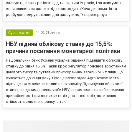
вказують, з яких регіонів ці діти, скільки їм років, і за яких умов
вони опинилися далеко від своїх родин. «Хоча дипломатія та
розбудова миру важливі для цих зусиль, їх перевершує...
Суспільство
14:00,
31 липня
НБУ підняв облікову ставку до 15,5%:
причини посилення монетарної політики
Національний банк України ухвалив рішення підвищити облікову
ставку до рівня 15,5%. Такий крок регулятор пояснює зростанням
цінового тиску та суттєвим прискоренням загальної інфляції, що
очікується до кінця року. Про це розповідає AgroReview. Мета
підвищення ставки та вплив на економіку Підвищення облікової
ставки, за даними пресслужби НБУ, спрямоване на забезпечення
привабливості гривневих активів для інвесторів, посилення
стійкості валютного ринку, а так...