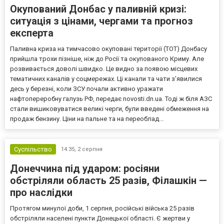
Окупований Донбас у паливній кризі:
ситуація з цінами, чергами та прогноз
експерта
Паливна криза на тимчасово окуповані території (ТОТ) Донбасу
прийшла трохи пізніше, ніж до Росії та окупованого Криму. Але
розвивається доволі швидко. Це видно за появою місцевих
тематичних каналів у соцмережах. Ці канали та чати з’явилися
десь у березні, коли ЗСУ почали активно уражати
нафтопереробну галузь РФ, передає novosti.dn.ua. Тоді ж біля АЗС
стали вишиковуватися великі черги, були введені обмеження на
продаж бензину. Ціни на пальне та на переоблад...
Суспільство
14:35,
2 серпня
Донеччина під ударом: росіяни
обстріляли область 25 разів, Філашкін —
про наслідки
Протягом минулої доби, 1 серпня, російські війська 25 разів
обстріляли населені пункти Донецької області. Є жертви у