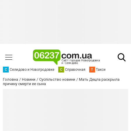
С
Селидово и Новогродовке
С
Справочная
Т
Такси
Головна
Новини
Суспільство новини
Мать Децла раскрыла
причину смерти ее сына