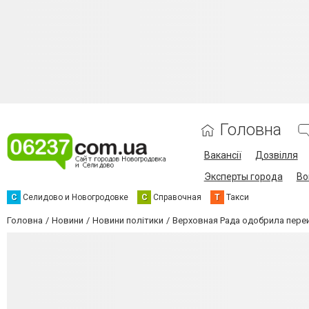
Головна
Вакансії
Дозвілля
Эксперты города
Во
С
Селидово и Новогродовке
С
Справочная
Т
Такси
Головна
Новини
Новини політики
Верховная Рада одобрила пер