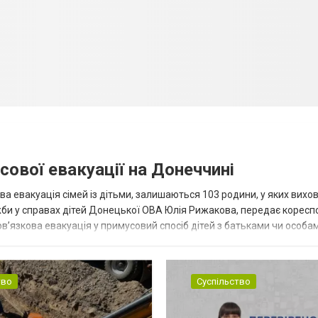
сової евакуації на Донеччині
ва евакуація сімей із дітьми, залишаються 103 родини, у яких вихо
жби у справах дітей Донецької ОВА Юлія Рижакова, передає корес
в’язкова евакуація у примусовий спосіб дітей з батьками чи особам
н...
тво
Суспільство