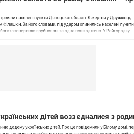
стріляли населені пункти Донецької області. Є жертви у Дружківці,
 Філашкін. За його словами, під ударом опинились населені пункти
і багатоповерхівки зруйновані та одна пошкоджена. У Райгородку
в’янську поранено людину, по...
овогродовке
Справочная
Такси
українських дітей возз'єдналися з род
ню додому українських дітей. Про це повідомили у Білому домі, п
рамп допомогла возз’єднати «чергову групу українських та російськ