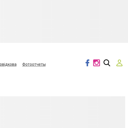
овідкова
Фотоотчеты