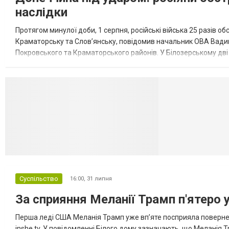
наслідки
Протягом минулої доби, 1 серпня, російські війська 25 разів об
Краматорську та Слов’янську, повідомив начальник ОВА Вадим
Покровського та Краматорського районів. У Білозерському дв
Миколаївської громади зруйновані два приватні будинки. У Сло
Селидово и Н
Суспільство
16:00,
31 липня
За сприяння Меланії Трамп п'ятеро 
Перша леді США Меланія Трамп уже впʼяте посприяла повернен
inshe.tv. У повідомленні Білого дому зазначають, що Меланія Т