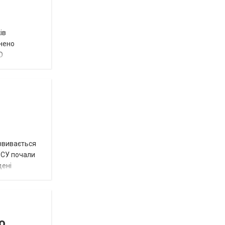
ів
внено
О
озвивається
 ЗСУ почали
дені
о