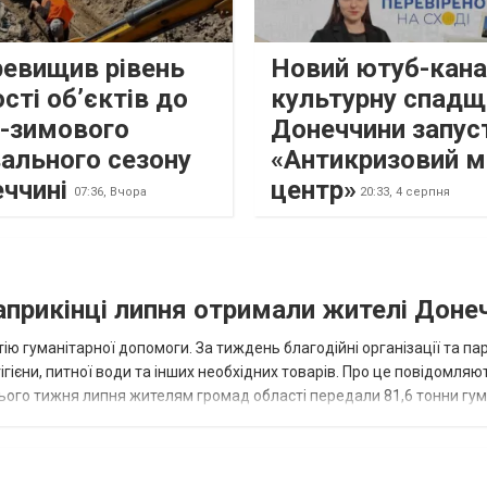
ревищив рівень
Новий ютуб-кана
сті об’єктів до
культурну спадщ
о-зимового
Донеччини запус
ального сезону
«Антикризовий м
еччині
центр»
07:36,
Вчора
20:33,
4 серпня
наприкінці липня отримали жителі Доне
ію гуманітарної допомоги. За тиждень благодійні організації та па
ігієни, питної води та інших необхідних товарів. Про це повідомляю
нього тижня липня жителям громад області передали 81,6 тонни гум
и...