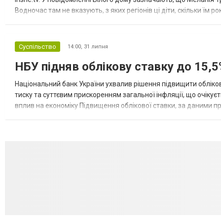
Водночас там не вказують, з яких регіонів ці діти, скільки їм р
розбудова миру важливі для цих зусиль, їх перевершує...
Суспільство
14:00,
31 липня
НБУ підняв облікову ставку до 15,5
Національний банк України ухвалив рішення підвищити обліков
тиску та суттєвим прискоренням загальної інфляції, що очікує
вплив на економіку Підвищення облікової ставки, за даними 
для інвесторів, посилення стійкості валютного ринку, а так...