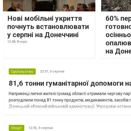
Нові мобільні укриття
60% пе
почнуть встановлювати
готовно
у серпні на Донеччині
осіннь
опалюв
12:38,
Вчора
на Дон
Суспільство
22:37,
3 серпня
81,6 тонни гуманітарної допомоги 
Наприкінці липня жителі громад області отримали чергову парт
розподілили понад 81 тонну продуктів, медикаментів, засобів г
Донецькій обласній військовій адміністрації. Упродовж остан
допомоги. Благодійні вантажі містили продуктові набори, засоб
Спорт
12:35,
3 серпня