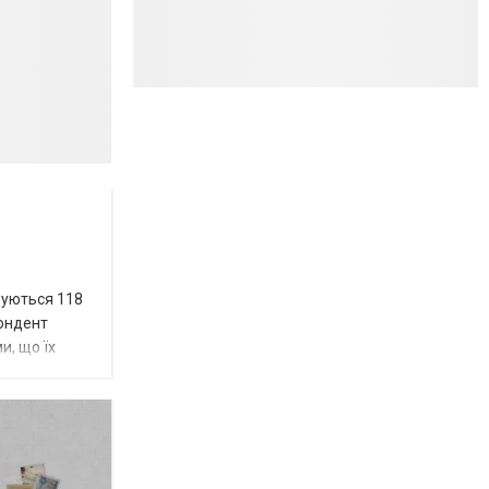
вуються 118
пондент
и, що їх