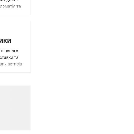
пломатія та
тики
 цінового
 ставки та
вих активів