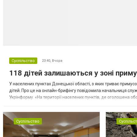
Суспільство
23:40,
Вчора
118 дітей залишаються у зоні приму
У населених пунктах Донецької області, з яких триває примусо
дітей. Про це на онлайн-брифінгу повідомила начальниця слу
Укрінформу. «На території населених пунктів, де оголошена обо
замінюють, або іншими законними представниками, у 16 населе
Суспільство
Суспільс