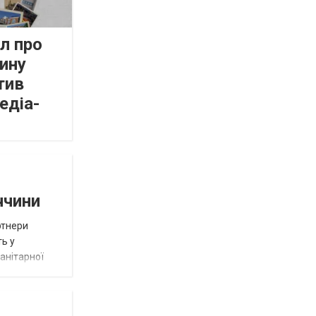
л про
ину
тив
едіа-
ччини
ртнери
ть у
анітарної