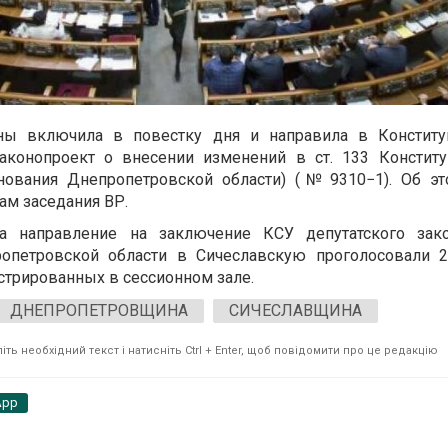
ны включила в повестку дня и направила в Констит
законопроект о внесении изменений в ст. 133 Констит
енования Днепропетровской области) (№ 9310−1). Об э
ам заседания ВР.
за направление на заключение КСУ депутатского зак
опетровской области в Сичеславскую проголосовали 
истрированных в сессионном зале.
ДНЕПРОПЕТРОВЩИНА
СИЧЕСЛАВЩИНА
ть необхідний текст і натисніть Ctrl + Enter, щоб повідомити про це редакцію
App