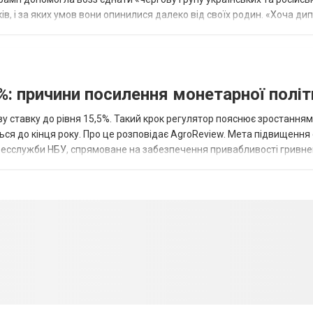
оків, і за яких умов вони опинилися далеко від своїх родин. «Хоча ди
%: причини посилення монетарної полі
у ставку до рівня 15,5%. Такий крок регулятор пояснює зростанням
ться до кінця року. Про це розповідає AgroReview. Мета підвищення
пресслужби НБУ, спрямоване на забезпечення привабливості гривне