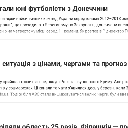
тали юні футболісти з Донеччини
етвірки найсильніших команд України серед юнаків 2012–2013 рок
країни”, що проходила в Береговому на Закарпатті, донеччани впе
нір на четвертому місці серед 11 команд. Як розповів “” директор Г
исло, цей результат м...
 ситуація з цінами, чергами та прогноз
 прийшла трохи пізніше, ніж до Росії та окупованого Криму. Але р
в у соцмережах. Ці канали та чати з’явилися десь у березні, коли
.ua. Тоді ж біля АЗС стали вишиковуватися великі черги, були вве
...
ріляли область 25 разів, Філашкін — пр