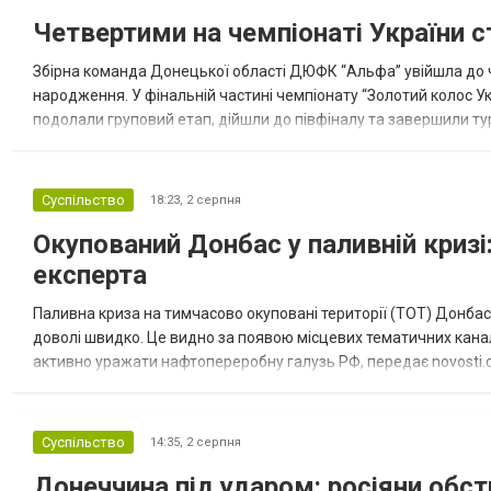
Четвертими на чемпіонаті України с
Збірна команда Донецької області ДЮФК “Альфа” увійшла до ч
народження. У фінальній частині чемпіонату “Золотий колос У
подолали груповий етап, дійшли до півфіналу та завершили тур
“Спортивна молодіжна ліга” та представник команди Іван Кором
Суспільство
18:23,
2 серпня
Окупований Донбас у паливній кризі:
експерта
Паливна криза на тимчасово окуповані території (ТОТ) Донбасу
доволі швидко. Це видно за появою місцевих тематичних каналі
активно уражати нафтопереробну галузь РФ, передає novosti.dn
обмеження на продаж бензину. Ціни на пальне та на переоблад
Суспільство
14:35,
2 серпня
Донеччина під ударом: росіяни обст