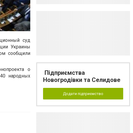
уционный суд
уции Украины
том сообщили
онопроекта о
Підприємства
240 народных
Новогродівки та Селидове
Додати підприємство