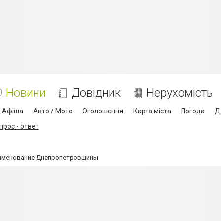
Новини
Довідник
Нерухомість
Афіша
Авто / Мото
Оголошення
Карта міста
Погода
Д
прос - ответ
еименование Днепропетровщины