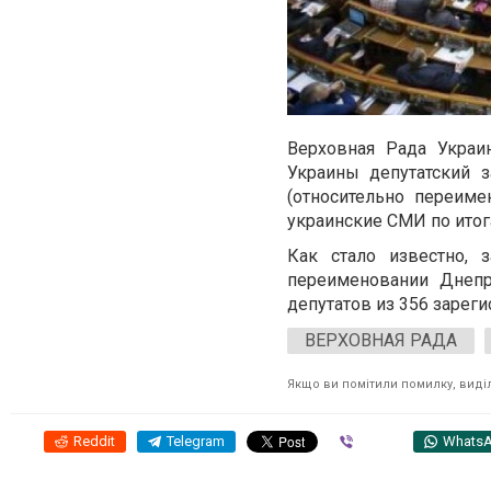
Верховная Рада Украи
Украины депутатский 
(относительно переим
украинские СМИ по итог
Как стало известно, 
переименовании Днепр
депутатов из 356 зарег
ВЕРХОВНАЯ РАДА
Якщо ви помітили помилку, виділі
Reddit
Telegram
Viber
Whats