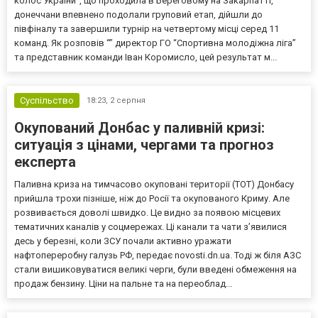
колос України”, що проходила в Береговому на Закарпатті,
донеччани впевнено подолали груповий етап, дійшли до
півфіналу та завершили турнір на четвертому місці серед 11
команд. Як розповів “” директор ГО “Спортивна молодіжна ліга”
та представник команди Іван Коромисло, цей результат м...
Суспільство
18:23,
2 серпня
Окупований Донбас у паливній кризі:
ситуація з цінами, чергами та прогноз
експерта
Паливна криза на тимчасово окуповані території (ТОТ) Донбасу
прийшла трохи пізніше, ніж до Росії та окупованого Криму. Але
розвивається доволі швидко. Це видно за появою місцевих
тематичних каналів у соцмережах. Ці канали та чати з’явилися
десь у березні, коли ЗСУ почали активно уражати
нафтопереробну галузь РФ, передає novosti.dn.ua. Тоді ж біля АЗС
стали вишиковуватися великі черги, були введені обмеження на
продаж бензину. Ціни на пальне та на переоблад...