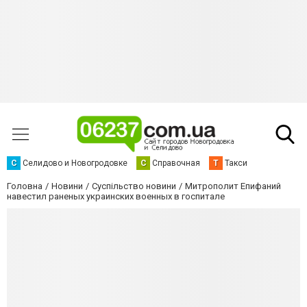
С
Селидово и Новогродовке
С
Справочная
Т
Такси
Головна
Новини
Суспільство новини
Митрополит Епифаний
навестил раненых украинских военных в госпитале