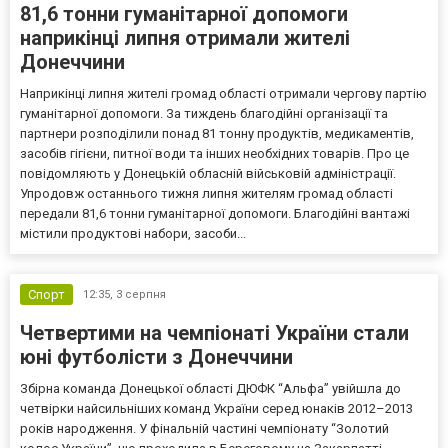
81,6 тонни гуманітарної допомоги
наприкінці липня отримали жителі
Донеччини
Наприкінці липня жителі громад області отримали чергову партію
гуманітарної допомоги. За тиждень благодійні організації та
партнери розподілили понад 81 тонну продуктів, медикаментів,
засобів гігієни, питної води та інших необхідних товарів. Про це
повідомляють у Донецькій обласній військовій адміністрації.
Упродовж останнього тижня липня жителям громад області
передали 81,6 тонни гуманітарної допомоги. Благодійні вантажі
містили продуктові набори, засоби...
Спорт
12:35,
3 серпня
Четвертими на чемпіонаті України стали
юні футболісти з Донеччини
Збірна команда Донецької області ДЮФК “Альфа” увійшла до
четвірки найсильніших команд України серед юнаків 2012–2013
років народження. У фінальній частині чемпіонату “Золотий