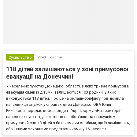
Суспільство
23:40,
5 серпня
118 дітей залишаються у зоні примусової
евакуації на Донеччині
У населених пунктах Донецької області, з яких триває примусова
евакуація сімей із дітьми, залишаються 103 родини, у яких
виховуються 118 дітей. Про це на онлайн-брифінгу повідомила
начальниця служби у справах дітей Донецької ОВА Юлія
Рижакова, передає кореспондент Укрінформу. «На території
населених пунктів, де оголошена обов’язкова евакуація у
примусовий спосіб дітей з батьками чи особами, що їх замінюють,
або іншими законними представниками, у 16 населен...