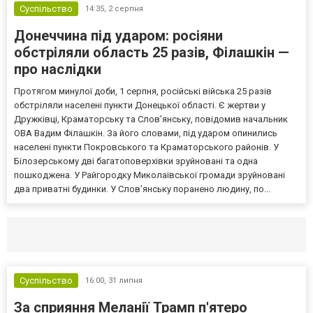
Суспільство
14:35,
2 серпня
Донеччина під ударом: росіяни
обстріляли область 25 разів, Філашкін —
про наслідки
Протягом минулої доби, 1 серпня, російські війська 25 разів
обстріляли населені пункти Донецької області. Є жертви у
Дружківці, Краматорську та Слов’янську, повідомив начальник
ОВА Вадим Філашкін. За його словами, під ударом опинились
населені пункти Покровського та Краматорського районів. У
Білозерському дві багатоповерхівки зруйновані та одна
пошкоджена. У Райгородку Миколаївської громади зруйновані
два приватні будинки. У Слов’янську поранено людину, по...
Селидово и Новогродовке
Справочная
Так
Суспільство
16:00,
31 липня
За сприяння Меланії Трамп п'ятеро