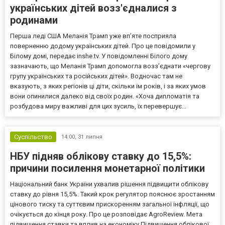
українських дітей возз'єдналися з
родинами
Перша леді США Меланія Трамп уже впʼяте посприяла
поверненню додому українських дітей. Про це повідомили у
Білому домі, передає inshe.tv. У повідомленні Білого дому
зазначають, що Меланія Трамп допомогла возз’єднати «чергову
групу українських та російських дітей». Водночас там не
вказують, з яких регіонів ці діти, скільки їм років, і за яких умов
вони опинилися далеко від своїх родин. «Хоча дипломатія та
розбудова миру важливі для цих зусиль, їх перевершує...
Суспільство
14:00,
31 липня
НБУ підняв облікову ставку до 15,5%:
причини посилення монетарної політики
Національний банк України ухвалив рішення підвищити облікову
ставку до рівня 15,5%. Такий крок регулятор пояснює зростанням
цінового тиску та суттєвим прискоренням загальної інфляції, що
очікується до кінця року. Про це розповідає AgroReview. Мета
підвищення ставки та вплив на економіку Підвищення облікової