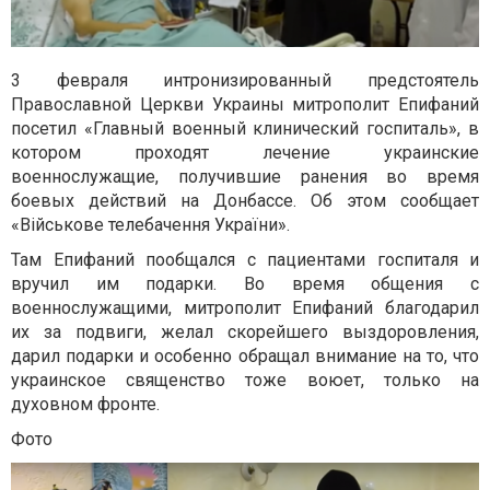
3 февраля интронизированный предстоятель
Православной Церкви Украины митрополит Епифаний
посетил «Главный военный клинический госпиталь», в
котором проходят лечение украинские
военнослужащие, получившие ранения во время
боевых действий на Донбассе. Об этом сообщает
«Військове телебачення України».
Там Епифаний пообщался с пациентами госпиталя и
вручил им подарки. Во время общения с
военнослужащими, митрополит Епифаний благодарил
их за подвиги, желал скорейшего выздоровления,
дарил подарки и особенно обращал внимание на то, что
украинское священство тоже воюет, только на
духовном фронте.
Фото