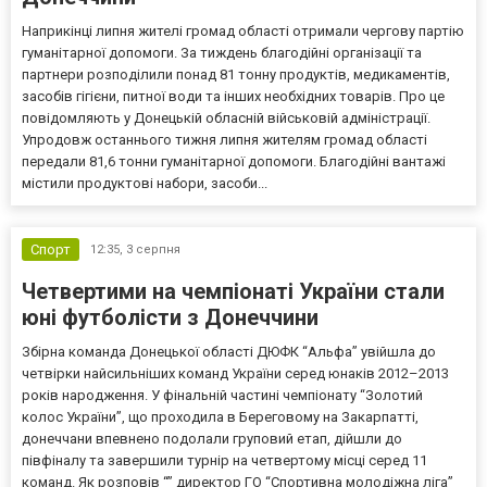
Наприкінці липня жителі громад області отримали чергову партію
гуманітарної допомоги. За тиждень благодійні організації та
партнери розподілили понад 81 тонну продуктів, медикаментів,
засобів гігієни, питної води та інших необхідних товарів. Про це
повідомляють у Донецькій обласній військовій адміністрації.
Упродовж останнього тижня липня жителям громад області
передали 81,6 тонни гуманітарної допомоги. Благодійні вантажі
містили продуктові набори, засоби...
Спорт
12:35,
3 серпня
Четвертими на чемпіонаті України стали
юні футболісти з Донеччини
Збірна команда Донецької області ДЮФК “Альфа” увійшла до
четвірки найсильніших команд України серед юнаків 2012–2013
років народження. У фінальній частині чемпіонату “Золотий
колос України”, що проходила в Береговому на Закарпатті,
донеччани впевнено подолали груповий етап, дійшли до
півфіналу та завершили турнір на четвертому місці серед 11
команд. Як розповів “” директор ГО “Спортивна молодіжна ліга”