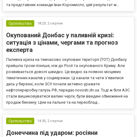
та представник команди Іван Коромисло, цей результат м...
Суспільство
18:23,
2 серпня
Окупований Донбас у паливній кризі:
ситуація з цінами, чергами та прогноз
експерта
Паливна криза на тимчасово окуповані території (ТОТ) Донбасу
прийшла трохи пізніше, ніж до Росії та окупованого Криму. Але
розвивається доволі швидко. Це видно за появою місцевих
тематичних каналів у соцмережах. Ці канали та чати з’явилися
десь у березні, коли ЗСУ почали активно уражати
нафтопереробну галузь РФ, передає novosti.dn.ua. Тоді ж біля АЗС
стали вишиковуватися великі черги, були введені обмеження на
продаж бензину. Ціни на пальне та на переоблад...
Суспільство
14:35,
2 серпня
Донеччина під ударом: росіяни