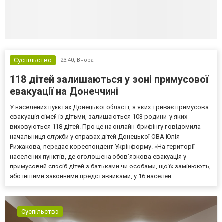
Суспільство
23:40,
Вчора
118 дітей залишаються у зоні примусової
евакуації на Донеччині
У населених пунктах Донецької області, з яких триває примусова
евакуація сімей із дітьми, залишаються 103 родини, у яких
виховуються 118 дітей. Про це на онлайн-брифінгу повідомила
начальниця служби у справах дітей Донецької ОВА Юлія
Рижакова, передає кореспондент Укрінформу. «На території
населених пунктів, де оголошена обов’язкова евакуація у
примусовий спосіб дітей з батьками чи особами, що їх замінюють,
або іншими законними представниками, у 16 населен...
Суспільство