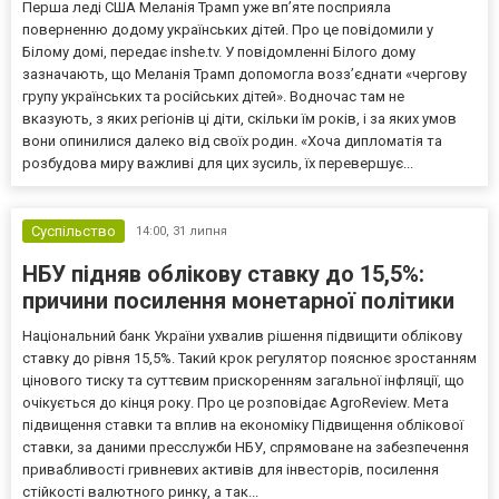
Перша леді США Меланія Трамп уже впʼяте посприяла
поверненню додому українських дітей. Про це повідомили у
Білому домі, передає inshe.tv. У повідомленні Білого дому
зазначають, що Меланія Трамп допомогла возз’єднати «чергову
групу українських та російських дітей». Водночас там не
вказують, з яких регіонів ці діти, скільки їм років, і за яких умов
вони опинилися далеко від своїх родин. «Хоча дипломатія та
розбудова миру важливі для цих зусиль, їх перевершує...
Суспільство
14:00,
31 липня
НБУ підняв облікову ставку до 15,5%:
причини посилення монетарної політики
Національний банк України ухвалив рішення підвищити облікову
ставку до рівня 15,5%. Такий крок регулятор пояснює зростанням
цінового тиску та суттєвим прискоренням загальної інфляції, що
очікується до кінця року. Про це розповідає AgroReview. Мета
підвищення ставки та вплив на економіку Підвищення облікової
ставки, за даними пресслужби НБУ, спрямоване на забезпечення
привабливості гривневих активів для інвесторів, посилення
стійкості валютного ринку, а так...