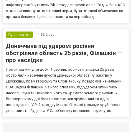
нафтопереробну галузь РФ, передає novosti.dn.ua. Тоді ж біля АЗС
стали вишиковуватися великі черги, були введені обмеження на
продаж бензину. Ціни на пальне та на переоблад...
Суспільство
14:35,
2 серпня
Донеччина під ударом: росіяни
обстріляли область 25 разів, Філашкін —
про наслідки
Протягом минулої доби, 1 серпня, російські війська 25 разів
обстріляли населені пункти Донецької області. Є жертви у
Дружківці, Краматорську та Слов’янську, повідомив начальник
ОВА Вадим Філашкін. За його словами, під ударом опинились
населені пункти Покровського та Краматорського районів. У
Білозерському дві багатоповерхівки зруйновані та одна
пошкоджена. У Райгородку Миколаївської громади зруйновані
два приватні будинки. У Слов’янську поранено людину, по...
Селидово и Новогродовке
Справочная
Так