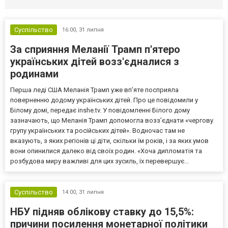
Суспільство
16:00,
31 липня
За сприяння Меланії Трамп п'ятеро
українських дітей возз'єдналися з
родинами
Перша леді США Меланія Трамп уже впʼяте посприяла
поверненню додому українських дітей. Про це повідомили у
Білому домі, передає inshe.tv. У повідомленні Білого дому
зазначають, що Меланія Трамп допомогла возз’єднати «чергову
групу українських та російських дітей». Водночас там не
вказують, з яких регіонів ці діти, скільки їм років, і за яких умов
вони опинилися далеко від своїх родин. «Хоча дипломатія та
розбудова миру важливі для цих зусиль, їх перевершує...
Суспільство
14:00,
31 липня
НБУ підняв облікову ставку до 15,5%:
причини посилення монетарної політики