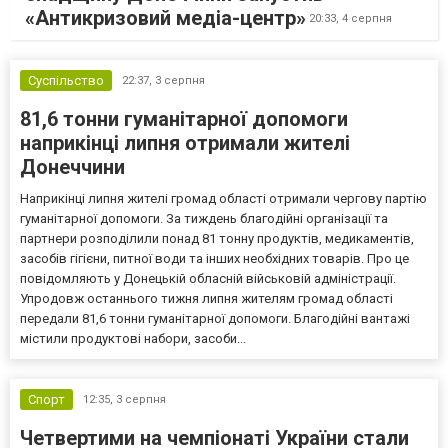
«Антикризовий медіа-центр»
20:33,
4 серпня
Суспільство
22:37,
3 серпня
81,6 тонни гуманітарної допомоги
наприкінці липня отримали жителі
Донеччини
Наприкінці липня жителі громад області отримали чергову партію
гуманітарної допомоги. За тиждень благодійні організації та
партнери розподілили понад 81 тонну продуктів, медикаментів,
засобів гігієни, питної води та інших необхідних товарів. Про це
повідомляють у Донецькій обласній військовій адміністрації.
Упродовж останнього тижня липня жителям громад області
передали 81,6 тонни гуманітарної допомоги. Благодійні вантажі
містили продуктові набори, засоби...
Спорт
12:35,
3 серпня
Четвертими на чемпіонаті України стали