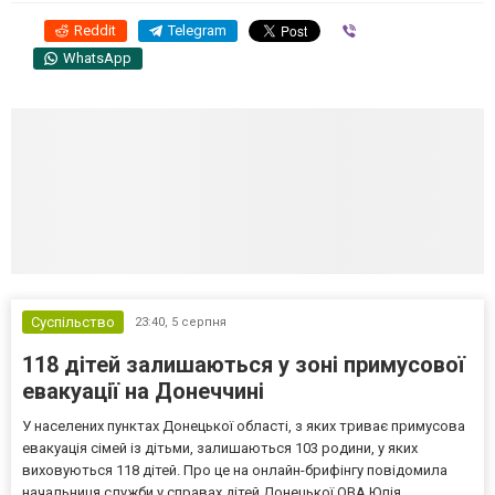
Reddit
Telegram
Viber
WhatsApp
Суспільство
23:40,
5 серпня
118 дітей залишаються у зоні примусової
евакуації на Донеччині
У населених пунктах Донецької області, з яких триває примусова
евакуація сімей із дітьми, залишаються 103 родини, у яких
виховуються 118 дітей. Про це на онлайн-брифінгу повідомила
начальниця служби у справах дітей Донецької ОВА Юлія