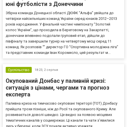
юні футболісти з Донеччини
Збірна команда Донецької області ДЮФК “Альфа” увійшла до
четвірки найсильніших команд України серед юнаків 2012–2013
років народження. У фінальній частині чемпіонату “Золотий
колос України”, що проходила в Береговому на Закарпатті,
донеччани впевнено подолали груповий етап, дійшли до
півфіналу та завершили турнір на четвертому місці серед 11
команд. Як розповів “” директор ГО “Спортивна молодіжна ліга”
та представник команди Іван Коромисло, цей результат м...
Суспільство
18:23,
2 серпня
Окупований Донбас у паливній кризі:
ситуація з цінами, чергами та прогноз
експерта
Паливна криза на тимчасово окуповані території (ТОТ) Донбасу
прийшла трохи пізніше, ніж до Росії та окупованого Криму. Але
розвивається доволі швидко. Це видно за появою місцевих
тематичних каналів у соцмережах. Ці канали та чати з’явилися
десь у березні, коли ЗСУ почали активно уражати