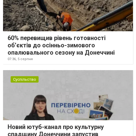
60% перевищив рівень готовності
об’єктів до осінньо-зимового
опалювального сезону на Донеччині
07:36,
5 серпня
Суспільство
Новий ютуб-канал про культурну
спадщину Донеччини запустив