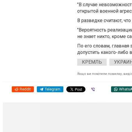
"В случае невозможнос
открытой военной агрес
В разведке считают, чт
"Вероятность реализации
не знает никто, кроме с
По его словам, главная
допустить какого-либо 
КРЕМЛЬ
УКРАИ
Якщо ви помітили помилку, виділі
Reddit
Telegram
Viber
Whats