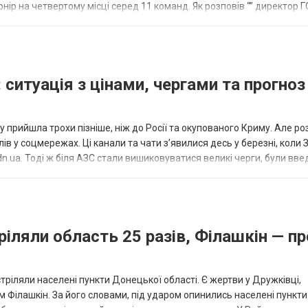
нір на четвертому місці серед 11 команд. Як розповів “” директор Г
исло, цей результат м...
 ситуація з цінами, чергами та прогноз
 прийшла трохи пізніше, ніж до Росії та окупованого Криму. Але р
в у соцмережах. Ці канали та чати з’явилися десь у березні, коли
.ua. Тоді ж біля АЗС стали вишиковуватися великі черги, були вве
...
ріляли область 25 разів, Філашкін — пр
стріляли населені пункти Донецької області. Є жертви у Дружківці,
 Філашкін. За його словами, під ударом опинились населені пункти