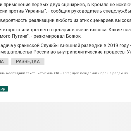
ти применения первых двух сценариев, в Кремле не искл
сии против Украины", - сообщил руководитель спецслужбы
о вероятность реализации любого из этих сценариев высока
 второго или третьего сценариев очень высока. Какие пла
амого Путина", - резюмировал Божок.
 задача украинской Службы внешней разведки в 2019 году 
вмешательства России во внутриполитические процессы У
НА
РАЗВЕДКА
ть необхідний текст і натисніть Ctrl + Enter, щоб повідомити про це редакцію
App