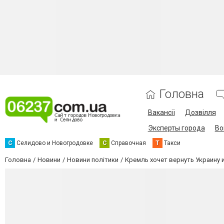
Головна
Вакансії
Дозвілля
Эксперты города
Во
С
Селидово и Новогродовке
С
Справочная
Т
Такси
Головна
Новини
Новини політики
Кремль хочет вернуть Украину и