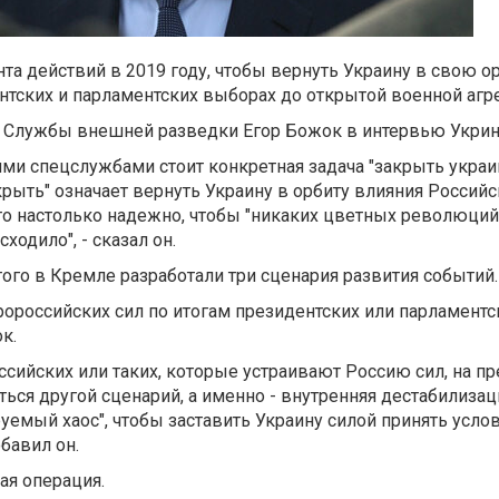
нта действий в 2019 году, чтобы вернуть Украину в свою ор
нтских и парламентских выборах до открытой военной агре
ва Службы внешней разведки Егор Божок в интервью Укри
ми спецслужбами стоит конкретная задача "закрыть укра
акрыть" означает вернуть Украину в орбиту влияния Россий
то настолько надежно, чтобы "никаких цветных революций
ходило", - сказал он.
того в Кремле разработали три сценария развития событий.
ророссийских сил по итогам президентских или парламентс
к.
ссийских или таких, которые устраивают Россию сил, на п
ься другой сценарий, а именно - внутренняя дестабилизац
емый хаос", чтобы заставить Украину силой принять усло
бавил он.
ая операция.