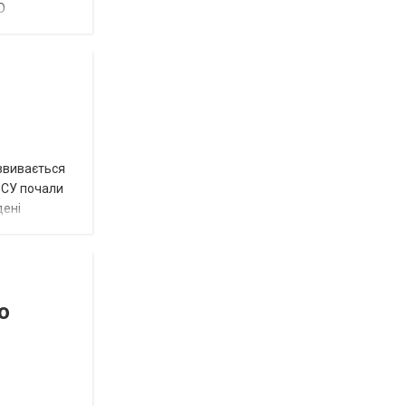
О
озвивається
 ЗСУ почали
дені
о