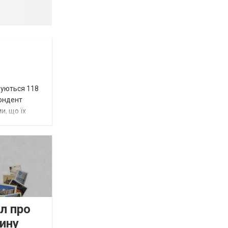
вуються 118
пондент
и, що їх
л про
ину