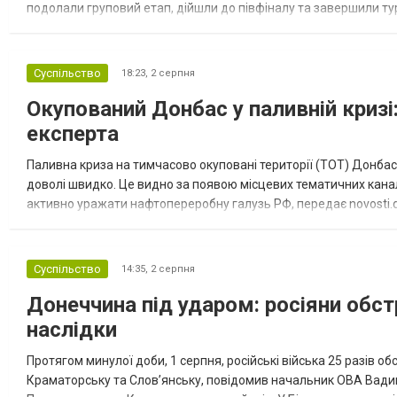
подолали груповий етап, дійшли до півфіналу та завершили тур
“Спортивна молодіжна ліга” та представник команди Іван Кором
Суспільство
18:23,
2 серпня
Окупований Донбас у паливній кризі:
експерта
Паливна криза на тимчасово окуповані території (ТОТ) Донбасу
доволі швидко. Це видно за появою місцевих тематичних каналі
активно уражати нафтопереробну галузь РФ, передає novosti.dn
обмеження на продаж бензину. Ціни на пальне та на переоблад
Суспільство
14:35,
2 серпня
Донеччина під ударом: росіяни обст
наслідки
Протягом минулої доби, 1 серпня, російські війська 25 разів об
Краматорську та Слов’янську, повідомив начальник ОВА Вадим