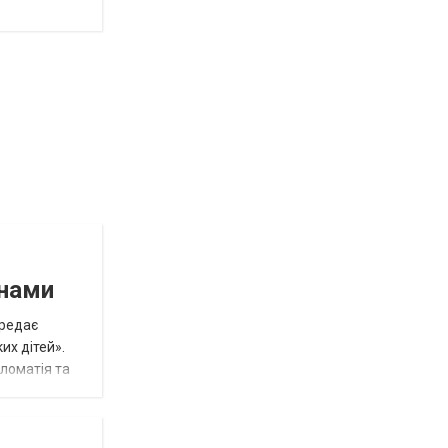
инами
ередає
их дітей».
пломатія та