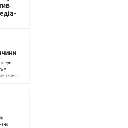
тив
едіа-
ччини
ртнери
ть у
анітарної
ів
внено