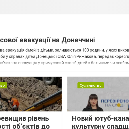
сової евакуації на Донеччині
ва евакуація сімей із дітьми, залишаються 103 родини, у яких вихо
жби у справах дітей Донецької ОВА Юлія Рижакова, передає корес
в’язкова евакуація у примусовий спосіб дітей з батьками чи особам
н...
тво
Суспільство
ревищив рівень
Новий ютуб-кана
сті об’єктів до
культурну спадщ