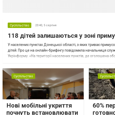
Суспільство
23:40,
5 серпня
118 дітей залишаються у зоні приму
У населених пунктах Донецької області, з яких триває примусо
дітей. Про це на онлайн-брифінгу повідомила начальниця слу
Укрінформу. «На території населених пунктів, де оголошена обо
замінюють, або іншими законними представниками, у 16 населе
Суспільство
Суспільс
Нові мобільні укриття
60% пе
почнуть встановлювати
готовно