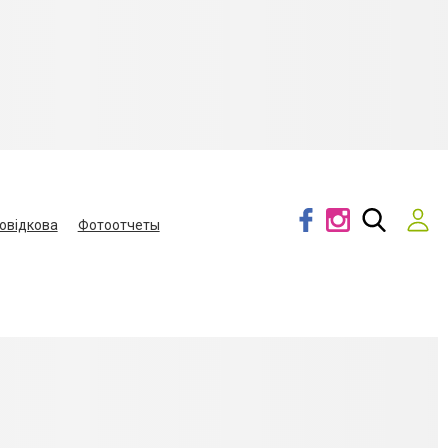
овідкова
Фотоотчеты