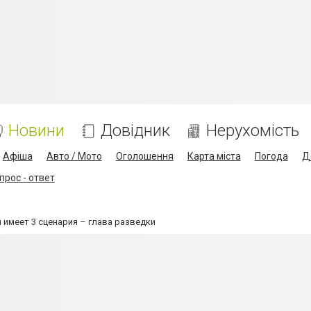
Новини
Довідник
Нерухомість
Афіша
Авто / Мото
Оголошення
Карта міста
Погода
Д
прос - ответ
 имеет 3 сценария – глава разведки