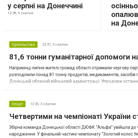
у серпні на Донеччині
осіннь
опалюв
12:38,
5 серпня
на Дон
Суспільство
22:37,
3 серпня
81,6 тонни гуманітарної допомоги 
Наприкінці липня жителі громад області отримали чергову парт
розподілили понад 81 тонну продуктів, медикаментів, засобів г
Донецькій обласній військовій адміністрації. Упродовж остан
допомоги. Благодійні вантажі містили продуктові набори, засоб
Спорт
12:35,
3 серпня
Четвертими на чемпіонаті України с
Збірна команда Донецької області ДЮФК “Альфа” увійшла до ч
народження. У фінальній частині чемпіонату “Золотий колос У