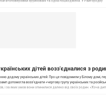
і багатоповерхівки зруйновані та одна пошкоджена. У Райгородку
в’янську поранено людину, по...
овогродовке
Справочная
Такси
українських дітей возз'єдналися з род
ню додому українських дітей. Про це повідомили у Білому домі, п
рамп допомогла возз’єднати «чергову групу українських та російськ
оків, і за яких умов вони опинилися далеко від своїх родин. «Хоча ди