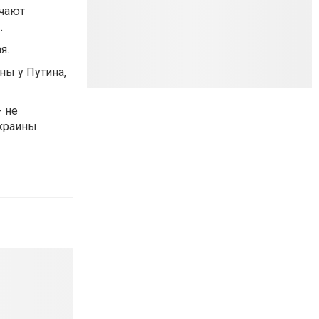
ючают
.
я.
ны у Путина,
- не
краины.