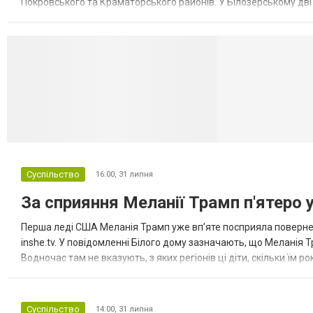
Покровського та Краматорського районів. У Білозерському дв
Миколаївської громади зруйновані два приватні будинки. У Сло
Селидово и Н
Суспільство
16:00,
31 липня
За сприяння Меланії Трамп п'ятеро 
Перша леді США Меланія Трамп уже впʼяте посприяла повернен
inshe.tv. У повідомленні Білого дому зазначають, що Меланія Т
Водночас там не вказують, з яких регіонів ці діти, скільки їм р
розбудова миру важливі для цих зусиль, їх перевершує...
Суспільство
14:00,
31 липня