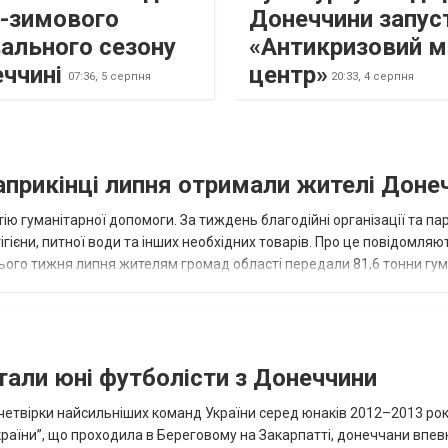
о-зимового
Донеччини запус
ального сезону
«Антикризовий м
еччині
центр»
07:36,
5 серпня
20:33,
4 серпня
наприкінці липня отримали жителі Доне
ію гуманітарної допомоги. За тиждень благодійні організації та па
ігієни, питної води та інших необхідних товарів. Про це повідомляю
нього тижня липня жителям громад області передали 81,6 тонни гум
и...
тали юні футболісти з Донеччини
етвірки найсильніших команд України серед юнаків 2012–2013 рок
країни”, що проходила в Береговому на Закарпатті, донеччани впе