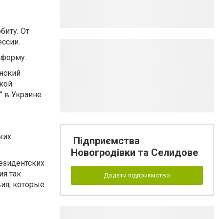
биту. От
ссии.
нформу.
инский
ской
" в Украине
ких
Підприємства
Новогродівки та Селидове
резидентских
ия так
Додати підприємство
вия, которые