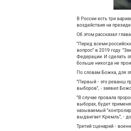
В России есть три вариа
воздействия на президе
Об этом рассказал гла
"Перед всеми российски
вопрос" в 2019 году. "З
Федерации. И сделать э
больше никогда не проис
По словам Божка, для э
"Первый - это реванш п
выборов", - заявил Божо
"В случае провала проро
выборах, будет применят
называемый "контролиру
выдвигает Кремль", - до
Третий сценарий - военн