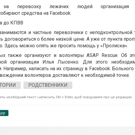
 на перевозку лежачих людей организация
обирают средства на Facebook.
а до КПВВ
анимаются и частные перевозчики с неподконтрольной т
 договориться о более низкой цене. А уже от пункта проп
о. Здесь можно опять же просить помощь у
«
Пролиска
»
.
ных также организуют и волонтеры ASAP Rescue. Об эт
нной организации Илья Лысенко. Для этого необходи
. Например, написать на их страницу в Facebook. Больного
овождении волонтеров доставляют к необходимой точке.
ТОРИИ
РОДСТВЕННИКИ
ть необхідний текст і натисніть Ctrl + Enter, щоб повідомити про це редакцію
App