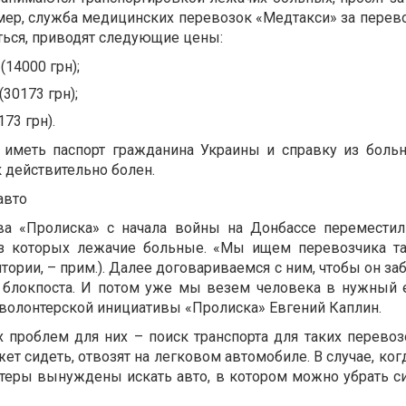
мер, служба медицинских перевозок
«
Медтакси
»
за перев
ться, приводят следующие цены:
(14000 грн);
30173 грн);
73 грн).
 иметь паспорт гражданина Украины и справку из больн
к действительно болен.
авто
ива
«
Пролиска
»
с начала войны на Донбассе переместил
из которых лежачие больные.
«
Мы ищем перевозчика та
итории,
–
прим.). Далее договариваемся с ним, чтобы он за
о блокпоста. И потом уже мы везем человека в нужный 
 волонтерской инициативы
«
Пролиска
»
Евгений Каплин.
х проблем для них
–
поиск транспорта для таких перевоз
ет сидеть, отвозят на легковом автомобиле. В случае, ког
нтеры вынуждены искать авто, в котором можно убрать с