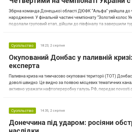
Четвертими на чемпіонаті України с
Збірна команда Донецької області ДЮФК “Альфа” увійшла до ч
народження. У фінальній частині чемпіонату “Золотий колос У
подолали груповий етап, дійшли до півфіналу та завершили тур
“Спортивна молодіжна ліга” та представник команди Іван Кором
Суспільство
18:23,
2 серпня
Окупований Донбас у паливній кризі:
експерта
Паливна криза на тимчасово окуповані території (ТОТ) Донбасу
доволі швидко. Це видно за появою місцевих тематичних каналі
активно уражати нафтопереробну галузь РФ, передає novosti.dn
обмеження на продаж бензину. Ціни на пальне та на переоблад
Суспільство
14:35,
2 серпня
Донеччина під ударом: росіяни обст
наслідки