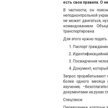
есть свои правила. О 
В частности, он пояс
неподконтрольной украи
не может двигаться, ну
командованием Объед
транспортировка.
Для этого нужно подать
Паспорт граждани
Идентификацийний
Посвидчення челов
Документ, который
Запрос прорабатывают 
более одного месяца 
изучения,
–
безотлагат
документами на руках ст
Спецтакси
Перевозчики, которые з