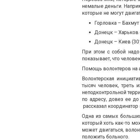
немалые деньги. Напри
которые не могут двига
Горловка
–
Бахмут 
Донецк
–
Харьков (
Донецк
–
Киев (301
При этом с собой надо
показывает, что челове
Помощь волонтеров на 
Волонтерская инициат
тысяч человек, треть 
неподконтрольной терр
по адресу, довез ее д
рассказал координатор
Одна из самых больши
который хоть как-то мож
может двигаться, воло
положить больного.