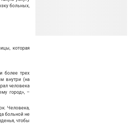
озку больных,
ицы, которая
и более трех
м внутри (на
брал человека
ему город
», –
ок. Человека,
да больной не
иденья, чтобы