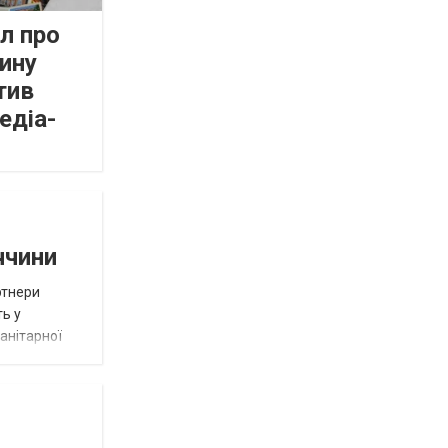
л про
ину
тив
едіа-
ччини
ртнери
ть у
анітарної