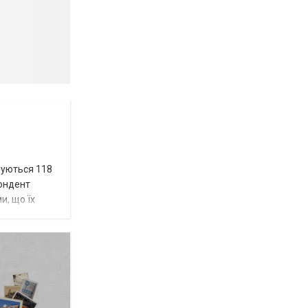
вуються 118
пондент
и, що їх