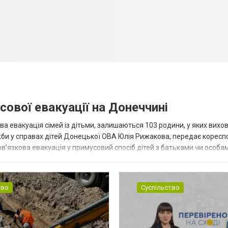
сової евакуації на Донеччині
ва евакуація сімей із дітьми, залишаються 103 родини, у яких вихо
жби у справах дітей Донецької ОВА Юлія Рижакова, передає корес
в’язкова евакуація у примусовий спосіб дітей з батьками чи особам
н...
тво
Суспільство