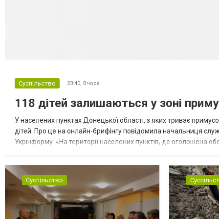
Суспільство
23:40,
Вчора
118 дітей залишаються у зоні приму
У населених пунктах Донецької області, з яких триває примусо
дітей. Про це на онлайн-брифінгу повідомила начальниця слу
Укрінформу. «На території населених пунктів, де оголошена обо
замінюють, або іншими законними представниками, у 16 населе
Суспільство
Суспільс