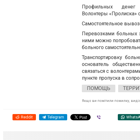
Профильных денег
Волонтеры
«
Пролиска
»
с
Самостоятельное вывоз
Перевозками больных з
ними можно попробовать
больного самостоятельн
Транспортировку боль
основатель обществе
связаться с волонтерами
пункте пропуска в сопр
ПОМОЩЬ
ТЕРРИ
Якщо ви помітили помилку, виділі
Reddit
Telegram
Viber
Whats