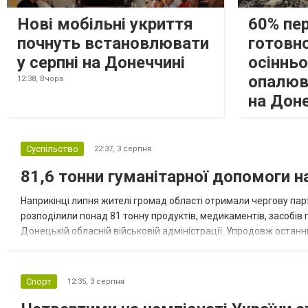
Нові мобільні укриття
60% пе
почнуть встановлювати
готовно
у серпні на Донеччині
осіннь
опалюв
12:38,
Вчора
на Дон
Суспільство
22:37,
3 серпня
81,6 тонни гуманітарної допомоги 
Наприкінці липня жителі громад області отримали чергову парт
розподілили понад 81 тонну продуктів, медикаментів, засобів г
Донецькій обласній військовій адміністрації. Упродовж остан
допомоги. Благодійні вантажі містили продуктові набори, засоб
Спорт
12:35,
3 серпня