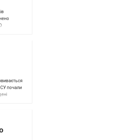
ів
внено
О
озвивається
 ЗСУ почали
дені
о