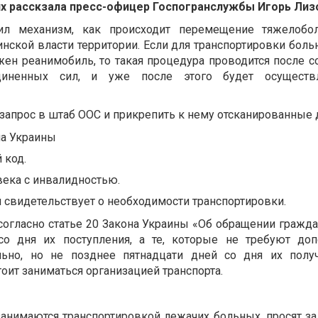
них расскзала пресс-офицер Госпогранслужбы Игорь Лиз
нил механизм, как происходит перемещение тяжелоб
нской власти территории. Если для транспортировки боль
жен реанимобиль, то такая процедура проводится после с
иненных сил, и уже после этого будет осуществл
 запрос в штаб ООС и прикрепить к нему отсканированные
на Украины
 код.
ека с инвалидностью.
 свидетельствует о необходимости транспортировки.
согласно статье 20 Закона Украины
«
Об обращении гражд
со дня их поступления, а те, которые не требуют доп
ельно, но не позднее пятнадцати дней со дня их полу
оит заниматься организацией транспорта.
анимаются транспортировкой лежачих больных, просят за т