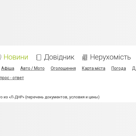
Новини
Довідник
Нерухомість
Афіша
Авто / Мото
Оголошення
Карта міста
Погода
Д
прос - ответ
 из «Л-ДНР» (перечень документов, условия и цены)