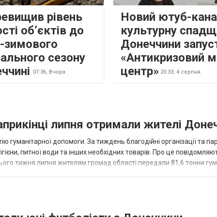
ревищив рівень
Новий ютуб-кана
сті об’єктів до
культурну спадщ
о-зимового
Донеччини запус
ального сезону
«Антикризовий м
еччині
центр»
07:36,
Вчора
20:33,
4 серпня
наприкінці липня отримали жителі Доне
ію гуманітарної допомоги. За тиждень благодійні організації та па
ігієни, питної води та інших необхідних товарів. Про це повідомляю
нього тижня липня жителям громад області передали 81,6 тонни гум
и...