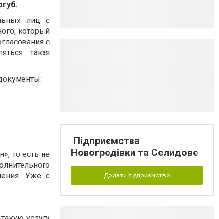
огуб.
ольных лиц с
ного, который
огласования с
яться такая
 документы:
Підприємства
Новогродівки та Селидове
ан
»
, то есть не
олнительного
чения. Уже с
Додати підприємство
акую ​​услугу