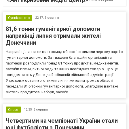
20:33,
4 серпня
Суспільство
22:37,
3 серпня
81,6 тонни гуманітарної допомоги
наприкінці липня отримали жителі
Донеччини
Наприкінці липня жителі громад області отримали чергову партію
гуманітарної допомоги. За тиждень благодійні організації та
партнери розподілили понад 81 тонну продуктів, медикаментів,
засобів гігієни, питної води та інших необхідних товарів. Про це
повідомляють у Донецькій обласній військовій адміністрації.
Упродовж останнього тижня липня жителям громад області
передали 81,6 тонни гуманітарної допомоги. Благодійні вантажі
містили продуктові набори, засоби...
Спорт
12:35,
3 серпня
Четвертими на чемпіонаті України стали
юні футболісти з Донеччини