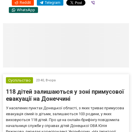
Reddit
Telegram
Viber
WhatsApp
Суспільство
23:40,
Вчора
118 дітей залишаються у зоні примусової
евакуації на Донеччині
У населених пунктах Донецької області, з яких триває примусова
евакуація сімей із дітьми, залишаються 103 родини, у яких
виховуються 118 дітей. Про це на онлайн-брифінгу повідомила
начальниця служби у справах дітей Донецької ОВА Юлія
Рижакова, передає кореспондент Укрінформу. «На території