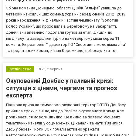
Збірна команда Донецької області ДЮФК “Альфа” увійшла до
четвірки найсильніших команд України серед юнаків 2012–2013
років народження. У фінальній частині чемпіонату “Золотий
колос України”, що проходила в Береговому на Закарпатті,
донеччани впевнено подолали груповий етап, дійшли до
півфіналу та завершили турнір на четвертому місці серед 11
команд. Як розповів “” директор ГО “Спортивна молодіжна ліга”
та представник команди Іван Коромисло, цей результат м...
Суспільство
18:23,
2 серпня
Окупований Донбас у паливній кризі:
ситуація з цінами, чергами та прогноз
експерта
Паливна криза на тимчасово окуповані території (ТОТ) Донбасу
прийшла трохи пізніше, ніж до Росії та окупованого Криму. Але
розвивається доволі швидко. Це видно за появою місцевих
тематичних каналів у соцмережах. Ці канали та чати з’явилися
десь у березні, коли ЗСУ почали активно уражати
нафтопереробну галузь РФ, передає novosti.dn.ua. Тоді ж біля АЗС