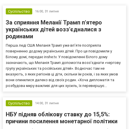
Суспільство
16:00,
31 липня
За сприяння Меланії Трамп п'ятеро
українських дітей возз'єдналися з
родинами
Перша леді США Меланія Трамп уже впʼяте посприяла
поверненню додому українських дітей. Про це повідомили у
Білому домі, передає inshe.tv. У повідомленні Білого дому
зазначають, що Меланія Трамп допомогла возз’єднати «чергову
групу українських та російських дітей». Водночас там не
вказують, з яких регіонів ці діти, скільки їм років, і за яких умов
вони опинилися далеко від своїх родин. «Хоча дипломатія та
розбудова миру важливі для цих зусиль, їх перевершує...
Суспільство
14:00,
31 липня
НБУ підняв облікову ставку до 15,5%:
причини посилення монетарної політики