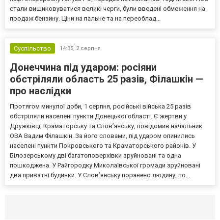
стали вишиковуватися великі черги, були введені обмеження на
продаж бензину. Ціни на пальне та на переоблад...
Суспільство
14:35,
2 серпня
Донеччина під ударом: росіяни
обстріляли область 25 разів, Філашкін —
про наслідки
Протягом минулої доби, 1 серпня, російські війська 25 разів
обстріляли населені пункти Донецької області. Є жертви у
Дружківці, Краматорську та Слов’янську, повідомив начальник
ОВА Вадим Філашкін. За його словами, під ударом опинились
населені пункти Покровського та Краматорського районів. У
Білозерському дві багатоповерхівки зруйновані та одна
пошкоджена. У Райгородку Миколаївської громади зруйновані
два приватні будинки. У Слов’янську поранено людину, по...
Селидово и Новогродовке
Справочная
Так