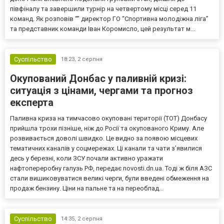
півфіналу та завершили турнір на четвертому місці серед 11
команд. Як розповів “” директор ГО “Спортивна молодіжна ліга”
та представник команди Іван Коромисло, цей результат м...
Суспільство
18:23,
2 серпня
Окупований Донбас у паливній кризі:
ситуація з цінами, чергами та прогноз
експерта
Паливна криза на тимчасово окуповані території (ТОТ) Донбасу
прийшла трохи пізніше, ніж до Росії та окупованого Криму. Але
розвивається доволі швидко. Це видно за появою місцевих
тематичних каналів у соцмережах. Ці канали та чати з’явилися
десь у березні, коли ЗСУ почали активно уражати
нафтопереробну галузь РФ, передає novosti.dn.ua. Тоді ж біля АЗС
стали вишиковуватися великі черги, були введені обмеження на
продаж бензину. Ціни на пальне та на переоблад...
Суспільство
14:35,
2 серпня