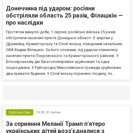
Донеччина під ударом: росіяни
обстріляли область 25 разів, Філашкін —
про наслідки
Протягом минулої доби, 1 серпня, російські війська 25 разів
обстріляли населені пункти Донецької області. Є жертви у
Дружківці, Краматорську та Слов’янську, повідомив начальник
ОВА Вадим Філашкін. За його словами, під ударом опинились
населені пункти Покровського та Краматорського районів. У
Білозерському дві багатоповерхівки зруйновані та одна
пошкоджена. У Райгородку Миколаївської громади зруйновані
два приватні будинки. У Слов’янську поранено людину, по...
Селидово и Новогродовке
Справочная
Так
Суспільство
16:00,
31 липня
За сприяння Меланії Трамп п'ятеро
українських дітей возз'єдналися з