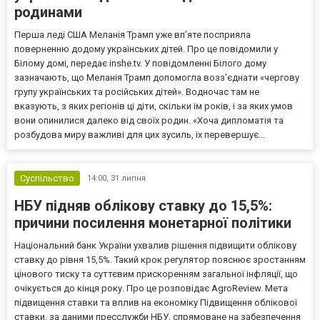
родинами
Перша леді США Меланія Трамп уже впʼяте посприяла
поверненню додому українських дітей. Про це повідомили у
Білому домі, передає inshe.tv. У повідомленні Білого дому
зазначають, що Меланія Трамп допомогла возз’єднати «чергову
групу українських та російських дітей». Водночас там не
вказують, з яких регіонів ці діти, скільки їм років, і за яких умов
вони опинилися далеко від своїх родин. «Хоча дипломатія та
розбудова миру важливі для цих зусиль, їх перевершує...
Суспільство
14:00,
31 липня
НБУ підняв облікову ставку до 15,5%:
причини посилення монетарної політики
Національний банк України ухвалив рішення підвищити облікову
ставку до рівня 15,5%. Такий крок регулятор пояснює зростанням
цінового тиску та суттєвим прискоренням загальної інфляції, що
очікується до кінця року. Про це розповідає AgroReview. Мета
підвищення ставки та вплив на економіку Підвищення облікової
ставки, за даними пресслужби НБУ, спрямоване на забезпечення