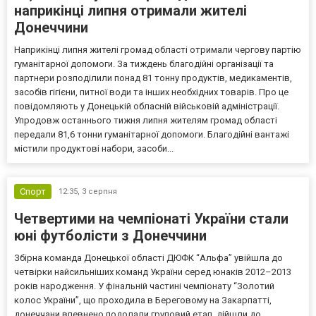
наприкінці липня отримали жителі
Донеччини
Наприкінці липня жителі громад області отримали чергову партію
гуманітарної допомоги. За тиждень благодійні організації та
партнери розподілили понад 81 тонну продуктів, медикаментів,
засобів гігієни, питної води та інших необхідних товарів. Про це
повідомляють у Донецькій обласній військовій адміністрації.
Упродовж останнього тижня липня жителям громад області
передали 81,6 тонни гуманітарної допомоги. Благодійні вантажі
містили продуктові набори, засоби...
Спорт
12:35,
3 серпня
Четвертими на чемпіонаті України стали
юні футболісти з Донеччини
Збірна команда Донецької області ДЮФК “Альфа” увійшла до
четвірки найсильніших команд України серед юнаків 2012–2013
років народження. У фінальній частині чемпіонату “Золотий
колос України”, що проходила в Береговому на Закарпатті,
донеччани впевнено подолали груповий етап, дійшли до