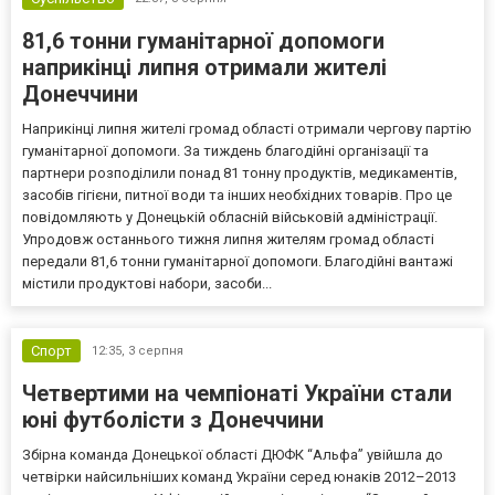
81,6 тонни гуманітарної допомоги
наприкінці липня отримали жителі
Донеччини
Наприкінці липня жителі громад області отримали чергову партію
гуманітарної допомоги. За тиждень благодійні організації та
партнери розподілили понад 81 тонну продуктів, медикаментів,
засобів гігієни, питної води та інших необхідних товарів. Про це
повідомляють у Донецькій обласній військовій адміністрації.
Упродовж останнього тижня липня жителям громад області
передали 81,6 тонни гуманітарної допомоги. Благодійні вантажі
містили продуктові набори, засоби...
Спорт
12:35,
3 серпня
Четвертими на чемпіонаті України стали
юні футболісти з Донеччини
Збірна команда Донецької області ДЮФК “Альфа” увійшла до
четвірки найсильніших команд України серед юнаків 2012–2013