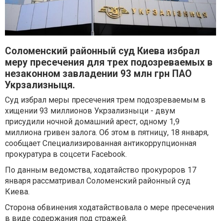
Соломенский районный суд Киева избрал
меру пресечения для трех подозреваемых в
незаконном завладении 93 млн грн ПАО
Укрзализныця.
Суд избрал меры пресечения трем подозреваемым в
хищении 93 миллионов Укрзализныци - двум
присудили ночной домашний арест, одному 1,9
миллиона гривен залога. Об этом в пятницу, 18 января,
сообщает Специализированная антикоррупционная
прокуратура в соцсети Facebook.
По данным ведомства, ходатайство прокуроров 17
января рассматривал Соломенский районный суд
Киева.
Сторона обвинения ходатайствовала о мере пресечения
в виде содержания под стражей.