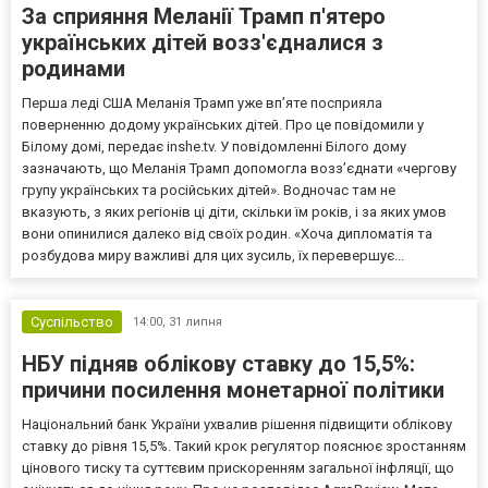
За сприяння Меланії Трамп п'ятеро
українських дітей возз'єдналися з
родинами
Перша леді США Меланія Трамп уже впʼяте посприяла
поверненню додому українських дітей. Про це повідомили у
Білому домі, передає inshe.tv. У повідомленні Білого дому
зазначають, що Меланія Трамп допомогла возз’єднати «чергову
групу українських та російських дітей». Водночас там не
вказують, з яких регіонів ці діти, скільки їм років, і за яких умов
вони опинилися далеко від своїх родин. «Хоча дипломатія та
розбудова миру важливі для цих зусиль, їх перевершує...
Суспільство
14:00,
31 липня
НБУ підняв облікову ставку до 15,5%:
причини посилення монетарної політики
Національний банк України ухвалив рішення підвищити облікову
ставку до рівня 15,5%. Такий крок регулятор пояснює зростанням
цінового тиску та суттєвим прискоренням загальної інфляції, що