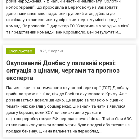
років народження. У фінальній частині чемпіонату “Золотий
колос України”, що проходила в Береговому на Закарпатті,
донеччани впевнено подолали груповий етап, дійшли до
півфіналу та завершили турнір на четвертому місці серед 11
команд. Як розповів “” директор ГО “Спортивна молодіжна ліга”
та представник команди Іван Коромисло, цей результат м...
Суспільство
18:23,
2 серпня
Окупований Донбас у паливній кризі:
ситуація з цінами, чергами та прогноз
експерта
Паливна криза на тимчасово окуповані території (ТОТ) Донбасу
прийшла трохи пізніше, ніж до Росії та окупованого Криму. Але
розвивається доволі швидко. Це видно за появою місцевих
тематичних каналів у соцмережах. Ці канали та чати з’явилися
десь у березні, коли ЗСУ почали активно уражати
нафтопереробну галузь РФ, передає novosti.dn.ua. Тоді ж біля АЗС
стали вишиковуватися великі черги, були введені обмеження на
продаж бензину. Ціни на пальне та на переоблад...