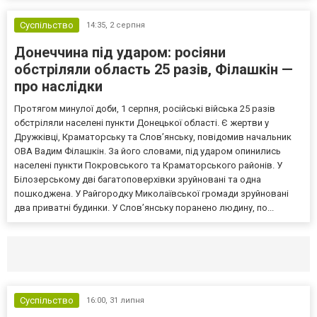
Суспільство
14:35,
2 серпня
Донеччина під ударом: росіяни
обстріляли область 25 разів, Філашкін —
про наслідки
Протягом минулої доби, 1 серпня, російські війська 25 разів
обстріляли населені пункти Донецької області. Є жертви у
Дружківці, Краматорську та Слов’янську, повідомив начальник
ОВА Вадим Філашкін. За його словами, під ударом опинились
населені пункти Покровського та Краматорського районів. У
Білозерському дві багатоповерхівки зруйновані та одна
пошкоджена. У Райгородку Миколаївської громади зруйновані
два приватні будинки. У Слов’янську поранено людину, по...
Селидово и Новогродовке
Справочная
Так
Суспільство
16:00,
31 липня