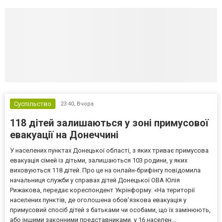
Суспільство
23:40,
Вчора
118 дітей залишаються у зоні примусової
евакуації на Донеччині
У населених пунктах Донецької області, з яких триває примусова
евакуація сімей із дітьми, залишаються 103 родини, у яких
виховуються 118 дітей. Про це на онлайн-брифінгу повідомила
начальниця служби у справах дітей Донецької ОВА Юлія
Рижакова, передає кореспондент Укрінформу. «На території
населених пунктів, де оголошена обов’язкова евакуація у
примусовий спосіб дітей з батьками чи особами, що їх замінюють,
або іншими законними представниками, у 16 населен...