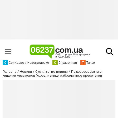
С
Селидово и Новогродовке
С
Справочная
Т
Такси
Головна
Новини
Суспільство новини
Подозреваемым в
хищении миллионов Укрзализныци избрали меру пресечения