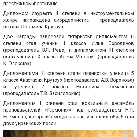
престижном фестивале.
Дипломом лауреата II степени в инструментальном
жанре награждена акордеонистка - преподаватель
школы Людмила Крутоуз.
Две награды завоевали гитаристы: дипломантом II
степени стал ученик 1 класса Илья Бородинов
(преподаватель В.Я. Рева) и дипломантом III степени
стала ученица 3 класса Алена Матешук (преподаватель
К. Олексюк).
Дипломантами III степени стали пианистки: ученица 5
класса Анастасия Крутоуз (преподаватель А.В. Воронова)
и ученица 7 класса Екатерина Ломаченко
(преподаватель Т.В. Василевская).
Дипломантом I степени стал вокальный ансамбль
преподавателей «Гармония» под руководством Н.П.
Еременко, который эмоционально исполнил обработки
двух украинских песен.