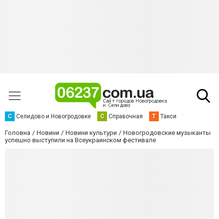
С
Селидово и Новогродовке
С
Справочная
Т
Такси
Головна
Новини
Новини культури
Новогродовские музыканты
успешно выступили на Всеукраинском фестивале