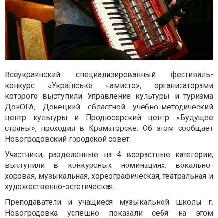
Всеукраинский специализированный фестиваль-
конкурс «Українське намисто», организаторами
которого выступили Управление культуры и туризма
ДонОГА, Донецкий областной учебно-методический
центр культуры и Продюсерский центр «Будущее
страны», проходил в Краматорске. Об этом сообщает
Новогродовский городской совет.
Участники, разделенные на 4 возрастные категории,
выступили в конкурсных номинациях: вокально-
хоровая, музыкальная, хореографическая, театральная и
художественно-эстетическая.
Преподаватели и учащиеся музыкальной школы г.
Новогродовка успешно показали себя на этом