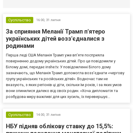
Селидово и Новогродовке
Справочная
Так
Суспільство
16:00,
31 липня
За сприяння Меланії Трамп п'ятеро
українських дітей возз'єдналися з
родинами
Перша леді США Меланія Трамп уже впʼяте посприяла
поверненню додому українських дітей. Про це повідомили у
Білому домі, передає inshe.tv. У повідомленні Білого дому
зазначають, що Меланія Трамп допомогла возз’єднати «чергову
групу українських та російських дітей». Водночас там не
вказують, з яких регіонів ці діти, скільки їм років, і за яких умов
вони опинилися далеко від своїх родин. «Хоча дипломатія та
розбудова миру важливі для цих зусиль, їх перевершує...
Суспільство
14:00,
31 липня
НБУ підняв облікову ставку до 15,5%: