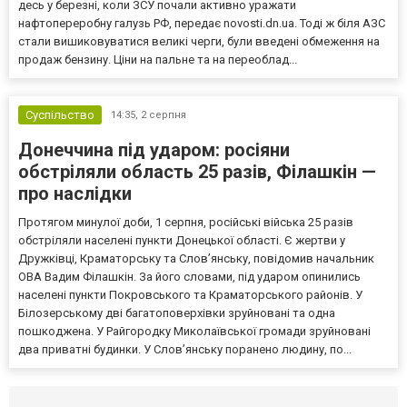
десь у березні, коли ЗСУ почали активно уражати
нафтопереробну галузь РФ, передає novosti.dn.ua. Тоді ж біля АЗС
стали вишиковуватися великі черги, були введені обмеження на
продаж бензину. Ціни на пальне та на переоблад...
Суспільство
14:35,
2 серпня
Донеччина під ударом: росіяни
обстріляли область 25 разів, Філашкін —
про наслідки
Протягом минулої доби, 1 серпня, російські війська 25 разів
обстріляли населені пункти Донецької області. Є жертви у
Дружківці, Краматорську та Слов’янську, повідомив начальник
ОВА Вадим Філашкін. За його словами, під ударом опинились
населені пункти Покровського та Краматорського районів. У
Білозерському дві багатоповерхівки зруйновані та одна
пошкоджена. У Райгородку Миколаївської громади зруйновані
два приватні будинки. У Слов’янську поранено людину, по...