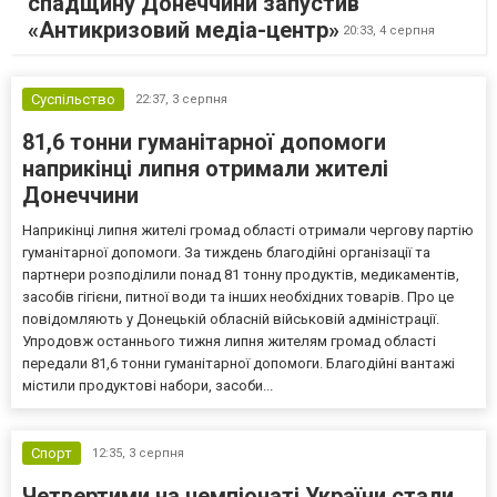
спадщину Донеччини запустив
«Антикризовий медіа-центр»
20:33,
4 серпня
Суспільство
22:37,
3 серпня
81,6 тонни гуманітарної допомоги
наприкінці липня отримали жителі
Донеччини
Наприкінці липня жителі громад області отримали чергову партію
гуманітарної допомоги. За тиждень благодійні організації та
партнери розподілили понад 81 тонну продуктів, медикаментів,
засобів гігієни, питної води та інших необхідних товарів. Про це
повідомляють у Донецькій обласній військовій адміністрації.
Упродовж останнього тижня липня жителям громад області
передали 81,6 тонни гуманітарної допомоги. Благодійні вантажі
містили продуктові набори, засоби...
Спорт
12:35,
3 серпня
Четвертими на чемпіонаті України стали