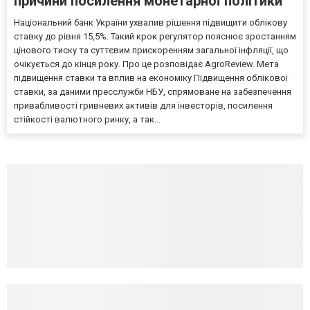
причини посилення монетарної політики
Національний банк України ухвалив рішення підвищити облікову
ставку до рівня 15,5%. Такий крок регулятор пояснює зростанням
цінового тиску та суттєвим прискоренням загальної інфляції, що
очікується до кінця року. Про це розповідає AgroReview. Мета
підвищення ставки та вплив на економіку Підвищення облікової
ставки, за даними пресслужби НБУ, спрямоване на забезпечення
привабливості гривневих активів для інвесторів, посилення
стійкості валютного ринку, а так...