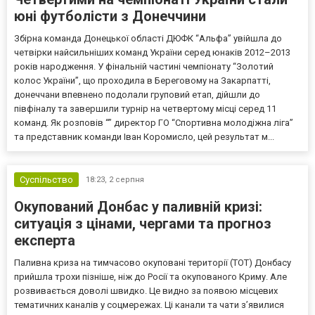
юні футболісти з Донеччини
Збірна команда Донецької області ДЮФК “Альфа” увійшла до
четвірки найсильніших команд України серед юнаків 2012–2013
років народження. У фінальній частині чемпіонату “Золотий
колос України”, що проходила в Береговому на Закарпатті,
донеччани впевнено подолали груповий етап, дійшли до
півфіналу та завершили турнір на четвертому місці серед 11
команд. Як розповів “” директор ГО “Спортивна молодіжна ліга”
та представник команди Іван Коромисло, цей результат м...
Суспільство
18:23,
2 серпня
Окупований Донбас у паливній кризі:
ситуація з цінами, чергами та прогноз
експерта
Паливна криза на тимчасово окуповані території (ТОТ) Донбасу
прийшла трохи пізніше, ніж до Росії та окупованого Криму. Але
розвивається доволі швидко. Це видно за появою місцевих
тематичних каналів у соцмережах. Ці канали та чати з’явилися