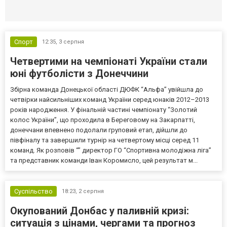
Селидово и Новогродовке
Справочная
Так
Спорт
12:35,
3 серпня
Четвертими на чемпіонаті України стали
юні футболісти з Донеччини
Збірна команда Донецької області ДЮФК “Альфа” увійшла до
четвірки найсильніших команд України серед юнаків 2012–2013
років народження. У фінальній частині чемпіонату “Золотий
колос України”, що проходила в Береговому на Закарпатті,
донеччани впевнено подолали груповий етап, дійшли до
півфіналу та завершили турнір на четвертому місці серед 11
команд. Як розповів “” директор ГО “Спортивна молодіжна ліга”
та представник команди Іван Коромисло, цей результат м...
Суспільство
18:23,
2 серпня
Окупований Донбас у паливній кризі:
ситуація з цінами, чергами та прогноз