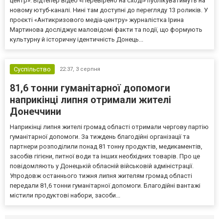
центр». Відтепер відео «Перевірено на сході» публікуватимуть на
новому ютуб-каналі. Нині там доступні до перегляду 13 роликів. У
проєкті «Антикризового медіа-центру» журналістка Ірина
Мартинова досліджує маловідомі факти та події, що формують
культурну й історичну ідентичність Донець...
Суспільство
22:37,
3 серпня
81,6 тонни гуманітарної допомоги
наприкінці липня отримали жителі
Донеччини
Наприкінці липня жителі громад області отримали чергову партію
гуманітарної допомоги. За тиждень благодійні організації та
партнери розподілили понад 81 тонну продуктів, медикаментів,
засобів гігієни, питної води та інших необхідних товарів. Про це
повідомляють у Донецькій обласній військовій адміністрації.
Упродовж останнього тижня липня жителям громад області
передали 81,6 тонни гуманітарної допомоги. Благодійні вантажі
містили продуктові набори, засоби...