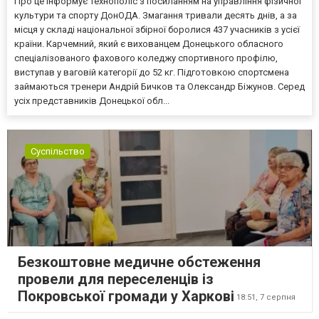
Про це інформує Технополіс з посиланням на управління фізичної
культури та спорту ДонОДА. Змагання тривали десять днів, а за
місця у складі національної збірної боролися 437 учасників з усієї
країни. Карчемний, який є вихованцем Донецького обласного
спеціалізованого фахового коледжу спортивного профілю,
виступав у ваговій категорії до 52 кг. Підготовкою спортсмена
займаються тренери Андрій Бичков та Олександр Біжунов. Серед
усіх представників Донецької обл...
Суспільство
Безкоштовне медичне обстеження
провели для переселенців із
Покровської громади у Харкові
18:51,
7 серпня