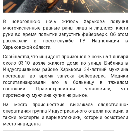
В новогоднюю ночь житель Харькова получил
многочисленные рваные раны лица и лишился кисти
руки во время попытки запустить фейерверк. Об этом
рассказали в пресс-службе ГУ Нацполиции в
Харьковской области.
Сообщается, что инцидент произошел в ночь на 1 января
около 03:10 возле жилого дома по улице Библика в
Индустриальном районе Харькова. 34-летний мужчина
пострадал во время запуска фейерверка. Медики
госпитализировали его в больницу в тяжелом
состоянии. Правоохранители установили, что
пиротехнику мужчина купил на рынке.
На место происшествия выезжала следственно-
оперативная группа Индустриального отдела полиции, а
также эксперты и взрывотехники, которые осмотрели
место инцидента.