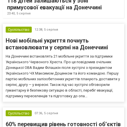
118 дітей залишаються у зоні
примусової евакуації на Донеччині
23:40,
5 серпня
Суспільство
12:38,
5 серпня
Нові мобільні укриття почнуть
встановлювати у серпні на Донеччині
На Донеччині встановлять 21 мобільне укриття за підтримки
Українського Червоного Хреста. Про це повідомив очільник
Донецької ОВА Вадим Філашкін після зустрічі з президентом
Українського ЧХ Максимом Доценком та його командою. Першу
партію мобільних залізобетонних укриттів планують доставити у
серпні, другу — у вересні. Також під час зустрічі обговорили
гуманітарну й безпекову ситуацію в області, перебіг евакуації,
підтримку переселенців та підготовку до опа...
Суспільство
07:36,
5 серпня
60% перевищив рівень готовності об’єктів