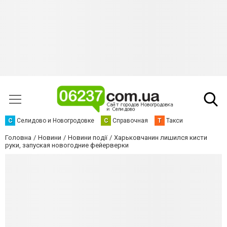
С
Селидово и Новогродовке
С
Справочная
Т
Такси
Головна
Новини
Новини події
Харьковчанин лишился кисти
руки, запуская новогодние фейерверки