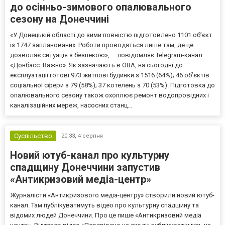
до осінньо-зимового опалювального
сезону на Донеччині
«У Донецькій області до зими повністю підготовлено 1101 об’єкт
із 1747 запланованих. Роботи проводяться лише там, де це
дозволяє ситуація з безпекою», — повідомляє Telegram-канал
«Донбасс. Важно». Як зазначають в ОВА, на сьогодні до
експлуатації готові 973 житлові будинки з 1516 (64%); 46 об’єктів
соціальної сфери з 79 (58%); 37 котелень з 70 (53%). Підготовка до
опалювального сезону також охоплює ремонт водопровідних і
каналізаційних мереж, насосних станц...
Суспільство
20:33,
4 серпня
Новий ютуб-канал про культурну
спадщину Донеччини запустив
«Антикризовий медіа-центр»
Журналісти «Антикризового медіа-центру» створили новий ютуб-
канал. Там публікуватимуть відео про культурну спадщину та
відомих людей Донеччини. Про це пише «Антикризовий медіа