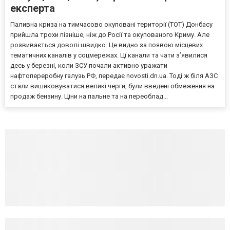
експерта
Паливна криза на тимчасово окуповані території (ТОТ) Донбасу
прийшла трохи пізніше, ніж до Росії та окупованого Криму. Але
розвивається доволі швидко. Це видно за появою місцевих
тематичних каналів у соцмережах. Ці канали та чати з’явилися
десь у березні, коли ЗСУ почали активно уражати
нафтопереробну галузь РФ, передає novosti.dn.ua. Тоді ж біля АЗС
стали вишиковуватися великі черги, були введені обмеження на
продаж бензину. Ціни на пальне та на переоблад...