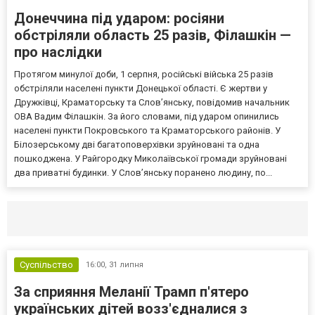
Донеччина під ударом: росіяни
обстріляли область 25 разів, Філашкін —
про наслідки
Протягом минулої доби, 1 серпня, російські війська 25 разів
обстріляли населені пункти Донецької області. Є жертви у
Дружківці, Краматорську та Слов’янську, повідомив начальник
ОВА Вадим Філашкін. За його словами, під ударом опинились
населені пункти Покровського та Краматорського районів. У
Білозерському дві багатоповерхівки зруйновані та одна
пошкоджена. У Райгородку Миколаївської громади зруйновані
два приватні будинки. У Слов’янську поранено людину, по...
Селидово и Новогродовке
Справочная
Так
Суспільство
16:00,
31 липня
За сприяння Меланії Трамп п'ятеро
українських дітей возз'єдналися з