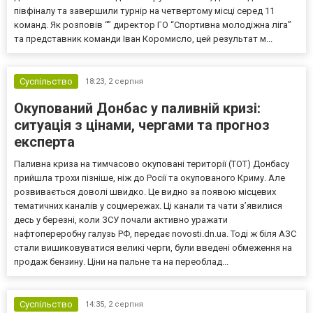
півфіналу та завершили турнір на четвертому місці серед 11
команд. Як розповів “” директор ГО “Спортивна молодіжна ліга”
та представник команди Іван Коромисло, цей результат м...
Суспільство
18:23,
2 серпня
Окупований Донбас у паливній кризі:
ситуація з цінами, чергами та прогноз
експерта
Паливна криза на тимчасово окуповані території (ТОТ) Донбасу
прийшла трохи пізніше, ніж до Росії та окупованого Криму. Але
розвивається доволі швидко. Це видно за появою місцевих
тематичних каналів у соцмережах. Ці канали та чати з’явилися
десь у березні, коли ЗСУ почали активно уражати
нафтопереробну галузь РФ, передає novosti.dn.ua. Тоді ж біля АЗС
стали вишиковуватися великі черги, були введені обмеження на
продаж бензину. Ціни на пальне та на переоблад...
Суспільство
14:35,
2 серпня