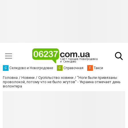
С
Селидово и Новогродовке
С
Справочная
Т
Такси
Головна
Новини
Суспільство новини
"Ноги были привязаны
проволокой, потому что не было жгутов" - Украина отмечает день
волонтера