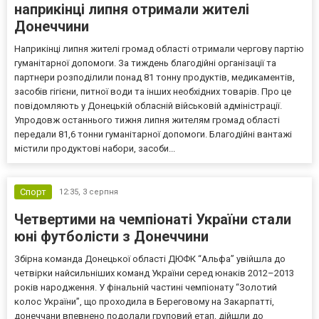
наприкінці липня отримали жителі
Донеччини
Наприкінці липня жителі громад області отримали чергову партію
гуманітарної допомоги. За тиждень благодійні організації та
партнери розподілили понад 81 тонну продуктів, медикаментів,
засобів гігієни, питної води та інших необхідних товарів. Про це
повідомляють у Донецькій обласній військовій адміністрації.
Упродовж останнього тижня липня жителям громад області
передали 81,6 тонни гуманітарної допомоги. Благодійні вантажі
містили продуктові набори, засоби...
Спорт
12:35,
3 серпня
Четвертими на чемпіонаті України стали
юні футболісти з Донеччини
Збірна команда Донецької області ДЮФК “Альфа” увійшла до
четвірки найсильніших команд України серед юнаків 2012–2013
років народження. У фінальній частині чемпіонату “Золотий
колос України”, що проходила в Береговому на Закарпатті,
донеччани впевнено подолали груповий етап, дійшли до