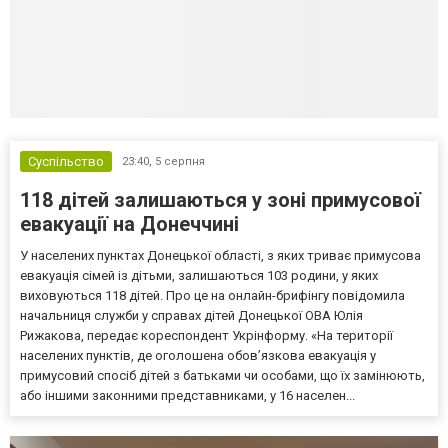
Суспільство
23:40,
5 серпня
118 дітей залишаються у зоні примусової
евакуації на Донеччині
У населених пунктах Донецької області, з яких триває примусова
евакуація сімей із дітьми, залишаються 103 родини, у яких
виховуються 118 дітей. Про це на онлайн-брифінгу повідомила
начальниця служби у справах дітей Донецької ОВА Юлія
Рижакова, передає кореспондент Укрінформу. «На території
населених пунктів, де оголошена обов’язкова евакуація у
примусовий спосіб дітей з батьками чи особами, що їх замінюють,
або іншими законними представниками, у 16 населен...