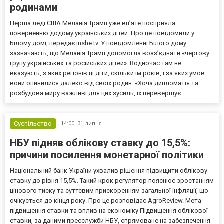
родинами
Перша леді США Меланія Трамп уже впʼяте посприяла
поверненню додому українських дітей. Про це повідомили у
Білому домі, передає inshe.tv. У повідомленні Білого дому
зазначають, що Меланія Трамп допомогла возз’єднати «чергову
групу українських та російських дітей». Водночас там не
вказують, з яких регіонів ці діти, скільки їм років, і за яких умов
вони опинилися далеко від своїх родин. «Хоча дипломатія та
розбудова миру важливі для цих зусиль, їх перевершує...
Суспільство
14:00,
31 липня
НБУ підняв облікову ставку до 15,5%:
причини посилення монетарної політики
Національний банк України ухвалив рішення підвищити облікову
ставку до рівня 15,5%. Такий крок регулятор пояснює зростанням
цінового тиску та суттєвим прискоренням загальної інфляції, що
очікується до кінця року. Про це розповідає AgroReview. Мета
підвищення ставки та вплив на економіку Підвищення облікової
ставки, за даними пресслужби НБУ, спрямоване на забезпечення