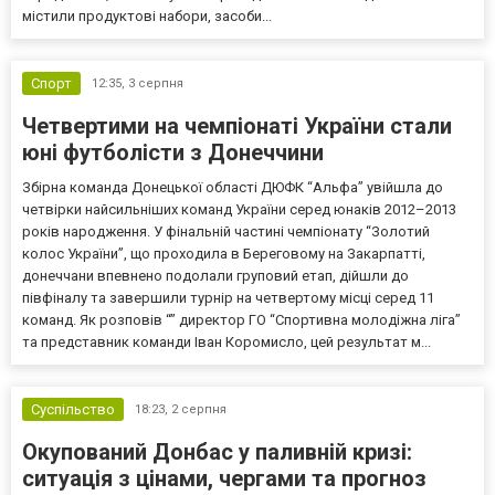
містили продуктові набори, засоби...
Спорт
12:35,
3 серпня
Четвертими на чемпіонаті України стали
юні футболісти з Донеччини
Збірна команда Донецької області ДЮФК “Альфа” увійшла до
четвірки найсильніших команд України серед юнаків 2012–2013
років народження. У фінальній частині чемпіонату “Золотий
колос України”, що проходила в Береговому на Закарпатті,
донеччани впевнено подолали груповий етап, дійшли до
півфіналу та завершили турнір на четвертому місці серед 11
команд. Як розповів “” директор ГО “Спортивна молодіжна ліга”
та представник команди Іван Коромисло, цей результат м...
Суспільство
18:23,
2 серпня
Окупований Донбас у паливній кризі:
ситуація з цінами, чергами та прогноз