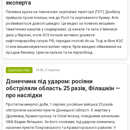
експерта
Паливна криза на тимчасово окуповані території (ТОТ) Донбасу
прийшла трохи пізніше, ніж до Росії та окупованого Криму. Але
розвивається доволі швидко. Це видно за появою місцевих
тематичних каналів у соцмережах. Ці канали та чати з’явилися
десь у березні, коли ЗСУ почали активно уражати
нафтопереробну галузь РФ, передає novosti.dn.ua. Тоді ж біля АЗС
стали вишиковуватися великі черги, були введені обмеження на
продаж бензину. Ціни на пальне та на переоблад...
Суспільство
14:35,
2 серпня
Донеччина під ударом: росіяни
обстріляли область 25 разів, Філашкін —
про наслідки
Протягом минулої доби, 1 серпня, російські війська 25 разів
обстріляли населені пункти Донецької області. Є жертви у
Дружківці, Краматорську та Слов’янську, повідомив начальник
ОВА Вадим Філашкін. За його словами, під ударом опинились
населені пункти Покровського та Краматорського районів. У