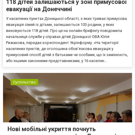
118 дітей залишаються у зоні примусової
евакуації на Донеччині
У населених пунктах Донецької області, з яких триває примусова
евакуація сімей із дітьми, залишаються 103 родини, у яких
виховуються 118 дітей. Про це на онлайн-брифінгу повідомила
начальниця служби у справах дітей Донецької ОВА Юлія
Рижакова, передає кореспондент Укрінформу. «На території
населених пунктів, де оголошена обов’язкова евакуація у
примусовий спосіб дітей з батьками чи особами, що їх замінюють,
або іншими законними представниками, у 16 населен...
Суспільство
Нові мобільні укриття почнуть