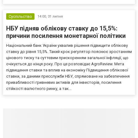
Суспільство
14:00,
31 липня
НБУ підняв облікову ставку до 15,5%:
причини посилення монетарної політики
Національний банк України ухвалив рішення підвищити облікову
ставку до рівня 15,5%. Такий крок регулятор пояснює зростанням
цінового тиску та суттєвим прискоренням загальної інфляції, що
очікується до кінця року. Про це розповідає AgroReview. Мета
підвищення ставки та вплив на економіку Підвищення облікової
ставки, за даними пресслужби НБУ, спрямоване на забезпечення
привабливості гривневих активів для інвесторів, посилення
стійкості валютного ринку, а так...