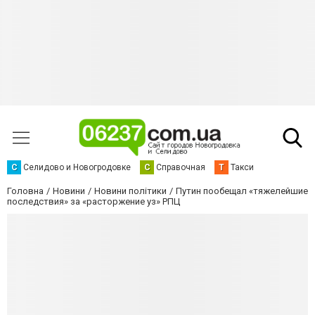
С
Селидово и Новогродовке
С
Справочная
Т
Такси
Головна
Новини
Новини політики
Путин пообещал «тяжелейшие
последствия» за «расторжение уз» РПЦ