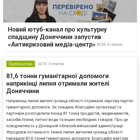
Новий ютуб-канал про культурну
спадщину Донеччини запустив
«Антикризовий медіа-центр»
20:33,
4 серпня
Суспільство
22:37,
3 серпня
81,6 тонни гуманітарної допомоги
наприкінці липня отримали жителі
Донеччини
Наприкінці липня жителі громад області отримали чергову партію
гуманітарної допомоги. За тиждень благодійні організації та
партнери розподілили понад 81 тонну продуктів, медикаментів,
засобів гігієни, питної води та інших необхідних товарів. Про це
повідомляють у Донецькій обласній військовій адміністрації.
Упродовж останнього тижня липня жителям громад області
передали 81,6 тонни гуманітарної допомоги. Благодійні вантажі