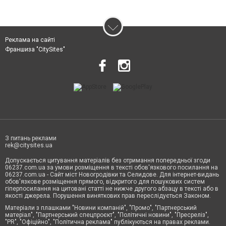
Реклама на сайті
Франшиза "CitySites"
З питань реклами
rek@citysites.ua
Допускається цитування матеріалів без отримання попередньої згоди
06237.com.ua за умови розміщення в тексті обов'язкового посилання на
06237.com.ua - Сайт міст Новогродівки та Селидове. Для інтернет-видань
обов'язкове розміщення прямого, відкритого для пошукових систем
гіперпосилання на цитовані статті не нижче другого абзацу в тексті або в
якості джерела. Порушення виняткових прав переслідується Законом.
Матеріали з плашками "Новини компаній", "Промо", "Партнерський
матеріал", "Партнерський спецпроєкт", "Політичні новини", "Пресреліз",
"PR", "Офіційно", "Політична реклама" публікуються на правах реклами.