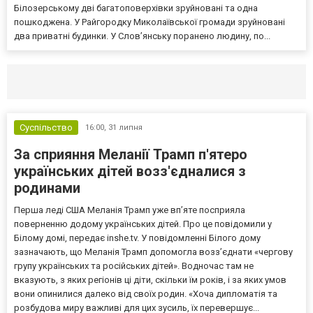
Білозерському дві багатоповерхівки зруйновані та одна
пошкоджена. У Райгородку Миколаївської громади зруйновані
два приватні будинки. У Слов’янську поранено людину, по...
Селидово и Новогродовке
Справочная
Так
Суспільство
16:00,
31 липня
За сприяння Меланії Трамп п'ятеро
українських дітей возз'єдналися з
родинами
Перша леді США Меланія Трамп уже впʼяте посприяла
поверненню додому українських дітей. Про це повідомили у
Білому домі, передає inshe.tv. У повідомленні Білого дому
зазначають, що Меланія Трамп допомогла возз’єднати «чергову
групу українських та російських дітей». Водночас там не
вказують, з яких регіонів ці діти, скільки їм років, і за яких умов
вони опинилися далеко від своїх родин. «Хоча дипломатія та
розбудова миру важливі для цих зусиль, їх перевершує...