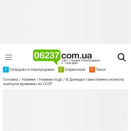
С
Селидово и Новогродовке
С
Справочная
Т
Такси
Головна
Новини
Новини події
В Донецке таинственно исчезла
«капсула времени» из СССР