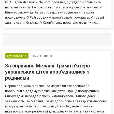
ОВА Вадим Філашкін. За його словами, під ударом опинились
населені пункти Покровського та Краматорського районів. У
Білозерському дві багатоповерхівки зруйновані та одна
пошкоджена. У Райгородку Миколаївської громади зруйновані
два приватні будинки. У Слов’янську поранено людину, по...
Селидово и Новогродовке
Справочная
Так
Суспільство
16:00,
31 липня
За сприяння Меланії Трамп п'ятеро
українських дітей возз'єдналися з
родинами
Перша леді США Меланія Трамп уже впʼяте посприяла
поверненню додому українських дітей. Про це повідомили у
Білому домі, передає inshe.tv. У повідомленні Білого дому
зазначають, що Меланія Трамп допомогла возз’єднати «чергову
групу українських та російських дітей». Водночас там не
вказують, з яких регіонів ці діти, скільки їм років, і за яких умов