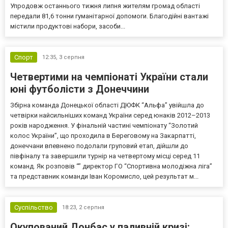
Упродовж останнього тижня липня жителям громад області
передали 81,6 тонни гуманітарної допомоги. Благодійні вантажі
містили продуктові набори, засоби...
Спорт
12:35,
3 серпня
Четвертими на чемпіонаті України стали
юні футболісти з Донеччини
Збірна команда Донецької області ДЮФК “Альфа” увійшла до
четвірки найсильніших команд України серед юнаків 2012–2013
років народження. У фінальній частині чемпіонату “Золотий
колос України”, що проходила в Береговому на Закарпатті,
донеччани впевнено подолали груповий етап, дійшли до
півфіналу та завершили турнір на четвертому місці серед 11
команд. Як розповів “” директор ГО “Спортивна молодіжна ліга”
та представник команди Іван Коромисло, цей результат м...
Суспільство
18:23,
2 серпня
Окупований Донбас у паливній кризі: