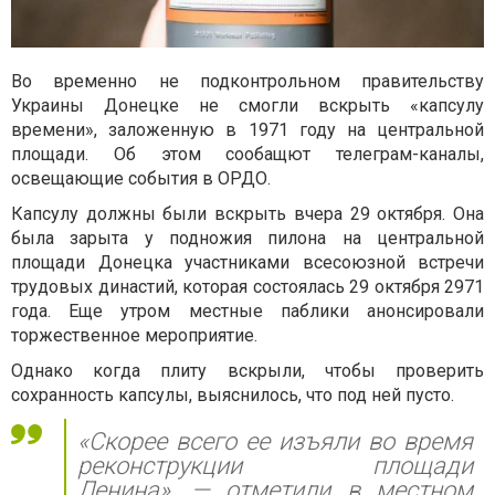
Во временно не подконтрольном правительству
Украины Донецке не смогли вскрыть «капсулу
времени», заложенную в 1971 году на центральной
площади. Об этом сообащют телеграм-каналы,
освещающие события в ОРДО.
Капсулу должны были вскрыть вчера 29 октября. Она
была зарыта у подножия пилона на центральной
площади Донецка участниками всесоюзной встречи
трудовых династий, которая состоялась 29 октября 2971
года. Еще утром местные паблики анонсировали
торжественное мероприятие.
Однако когда плиту вскрыли, чтобы проверить
сохранность капсулы, выяснилось, что под ней пусто.
«Скорее всего ее изъяли во время
реконструкции площади
Ленина», — отметили в местном