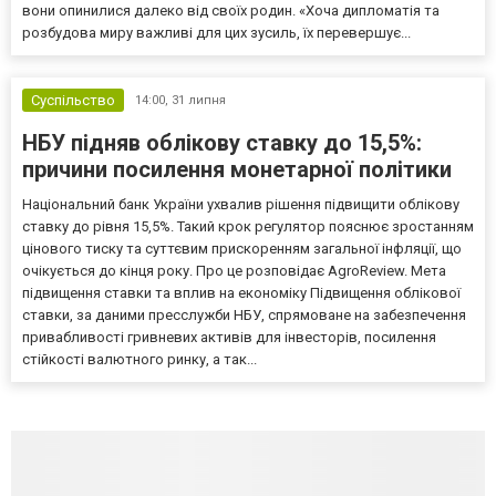
вони опинилися далеко від своїх родин. «Хоча дипломатія та
розбудова миру важливі для цих зусиль, їх перевершує...
Суспільство
14:00,
31 липня
НБУ підняв облікову ставку до 15,5%:
причини посилення монетарної політики
Національний банк України ухвалив рішення підвищити облікову
ставку до рівня 15,5%. Такий крок регулятор пояснює зростанням
цінового тиску та суттєвим прискоренням загальної інфляції, що
очікується до кінця року. Про це розповідає AgroReview. Мета
підвищення ставки та вплив на економіку Підвищення облікової
ставки, за даними пресслужби НБУ, спрямоване на забезпечення
привабливості гривневих активів для інвесторів, посилення
стійкості валютного ринку, а так...