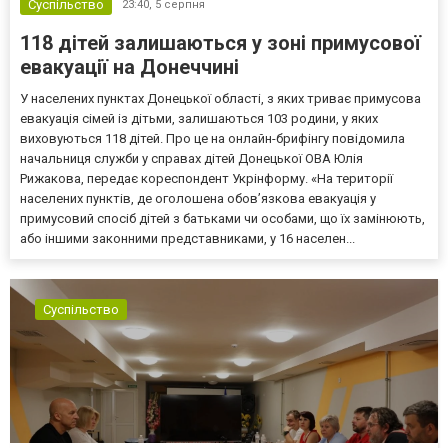
Суспільство
23:40,
5 серпня
118 дітей залишаються у зоні примусової
евакуації на Донеччині
У населених пунктах Донецької області, з яких триває примусова
евакуація сімей із дітьми, залишаються 103 родини, у яких
виховуються 118 дітей. Про це на онлайн-брифінгу повідомила
начальниця служби у справах дітей Донецької ОВА Юлія
Рижакова, передає кореспондент Укрінформу. «На території
населених пунктів, де оголошена обов’язкова евакуація у
примусовий спосіб дітей з батьками чи особами, що їх замінюють,
або іншими законними представниками, у 16 населен...
Суспільство