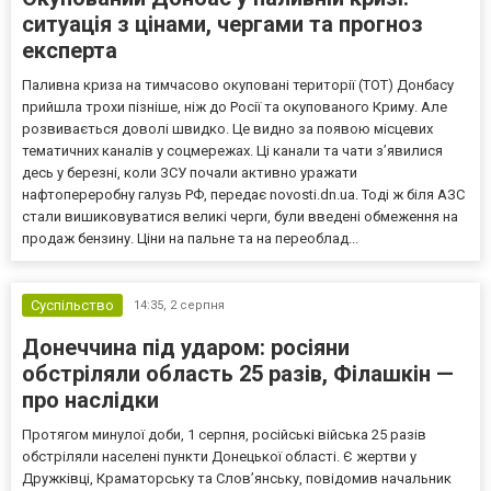
ситуація з цінами, чергами та прогноз
експерта
Паливна криза на тимчасово окуповані території (ТОТ) Донбасу
прийшла трохи пізніше, ніж до Росії та окупованого Криму. Але
розвивається доволі швидко. Це видно за появою місцевих
тематичних каналів у соцмережах. Ці канали та чати з’явилися
десь у березні, коли ЗСУ почали активно уражати
нафтопереробну галузь РФ, передає novosti.dn.ua. Тоді ж біля АЗС
стали вишиковуватися великі черги, були введені обмеження на
продаж бензину. Ціни на пальне та на переоблад...
Суспільство
14:35,
2 серпня
Донеччина під ударом: росіяни
обстріляли область 25 разів, Філашкін —
про наслідки
Протягом минулої доби, 1 серпня, російські війська 25 разів
обстріляли населені пункти Донецької області. Є жертви у
Дружківці, Краматорську та Слов’янську, повідомив начальник