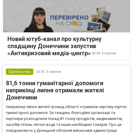
Новий ютуб-канал про культурну
спадщину Донеччини запустив
«Антикризовий медіа-центр»
20:33,
4 серпня
Суспільство
22:37,
3 серпня
81,6 тонни гуманітарної допомоги
наприкінці липня отримали жителі
Донеччини
Наприкінці липня жителі громад області отримали чергову партію
гуманітарної допомоги. За тиждень благодійні організації та
партнери розподілили понад 81 тонну продуктів, медикаментів,
засобів гігієни, питної води та інших необхідних товарів. Про це
повідомляють у Донецькій обласній військовій адміністрації.