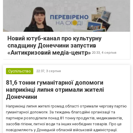
Новий ютуб-канал про культурну
спадщину Донеччини запустив
«Антикризовий медіа-центр»
20:33,
4 серпня
Суспільство
22:37,
3 серпня
81,6 тонни гуманітарної допомоги
наприкінці липня отримали жителі
Донеччини
Наприкінці липня жителі громад області отримали чергову партію
гуманітарної допомоги. За тиждень благодійні організації та
партнери розподілили понад 81 тонну продуктів, медикаментів,
засобів гігієни, питної води та інших необхідних товарів. Про це
повідомляють у Донецькій обласній військовій адміністрації.