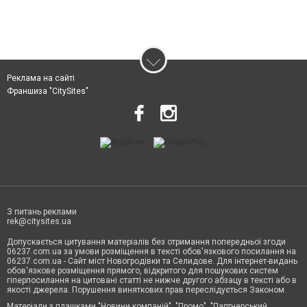
Реклама на сайті
Франшиза "CitySites"
З питань реклами
rek@citysites.ua
Допускається цитування матеріалів без отримання попередньої згоди
06237.com.ua за умови розміщення в тексті обов'язкового посилання на
06237.com.ua - Сайт міст Новогродівки та Селидове. Для інтернет-видань
обов'язкове розміщення прямого, відкритого для пошукових систем
гіперпосилання на цитовані статті не нижче другого абзацу в тексті або в
якості джерела. Порушення виняткових прав переслідується Законом.
Матеріали з плашками "Новини компаній", "Промо", "Партнерський