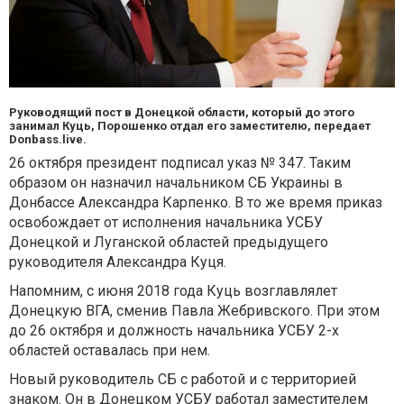
Руководящий пост в Донецкой области, который до этого
занимал Куць, Порошенко отдал его заместителю, передает
Donbass.live.
26 октября президент подписал указ № 347. Таким
образом он назначил начальником СБ Украины в
Донбассе Александра Карпенко. В то же время приказ
освобождает от исполнения начальника УСБУ
Донецкой и Луганской областей предыдущего
руководителя Александра Куця.
Напомним, с июня 2018 года Куць возглавлялет
Донецкую ВГА, сменив Павла Жебривского. При этом
до 26 октября и должность начальника УСБУ 2-х
областей оставалась при нем.
Новый руководитель СБ с работой и с территорией
знаком. Он в Донецком УСБУ работал заместителем