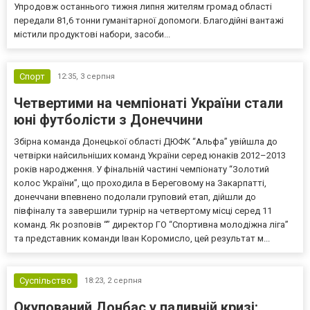
Упродовж останнього тижня липня жителям громад області
передали 81,6 тонни гуманітарної допомоги. Благодійні вантажі
містили продуктові набори, засоби...
Спорт
12:35,
3 серпня
Четвертими на чемпіонаті України стали
юні футболісти з Донеччини
Збірна команда Донецької області ДЮФК “Альфа” увійшла до
четвірки найсильніших команд України серед юнаків 2012–2013
років народження. У фінальній частині чемпіонату “Золотий
колос України”, що проходила в Береговому на Закарпатті,
донеччани впевнено подолали груповий етап, дійшли до
півфіналу та завершили турнір на четвертому місці серед 11
команд. Як розповів “” директор ГО “Спортивна молодіжна ліга”
та представник команди Іван Коромисло, цей результат м...
Суспільство
18:23,
2 серпня
Окупований Донбас у паливній кризі: