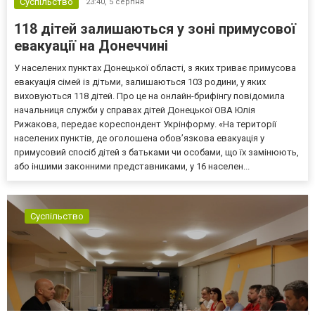
Суспільство
23:40,
5 серпня
118 дітей залишаються у зоні примусової
евакуації на Донеччині
У населених пунктах Донецької області, з яких триває примусова
евакуація сімей із дітьми, залишаються 103 родини, у яких
виховуються 118 дітей. Про це на онлайн-брифінгу повідомила
начальниця служби у справах дітей Донецької ОВА Юлія
Рижакова, передає кореспондент Укрінформу. «На території
населених пунктів, де оголошена обов’язкова евакуація у
примусовий спосіб дітей з батьками чи особами, що їх замінюють,
або іншими законними представниками, у 16 населен...
Суспільство