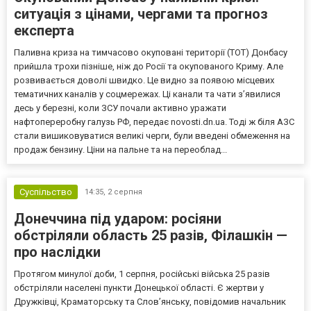
ситуація з цінами, чергами та прогноз
експерта
Паливна криза на тимчасово окуповані території (ТОТ) Донбасу
прийшла трохи пізніше, ніж до Росії та окупованого Криму. Але
розвивається доволі швидко. Це видно за появою місцевих
тематичних каналів у соцмережах. Ці канали та чати з’явилися
десь у березні, коли ЗСУ почали активно уражати
нафтопереробну галузь РФ, передає novosti.dn.ua. Тоді ж біля АЗС
стали вишиковуватися великі черги, були введені обмеження на
продаж бензину. Ціни на пальне та на переоблад...
Суспільство
14:35,
2 серпня
Донеччина під ударом: росіяни
обстріляли область 25 разів, Філашкін —
про наслідки
Протягом минулої доби, 1 серпня, російські війська 25 разів
обстріляли населені пункти Донецької області. Є жертви у
Дружківці, Краматорську та Слов’янську, повідомив начальник