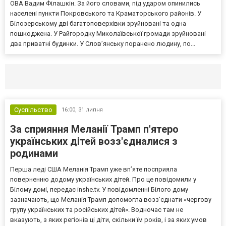
ОВА Вадим Філашкін. За його словами, під ударом опинились
населені пункти Покровського та Краматорського районів. У
Білозерському дві багатоповерхівки зруйновані та одна
пошкоджена. У Райгородку Миколаївської громади зруйновані
два приватні будинки. У Слов’янську поранено людину, по...
Селидово и Новогродовке
Справочная
Так
Суспільство
16:00,
31 липня
За сприяння Меланії Трамп п'ятеро
українських дітей возз'єдналися з
родинами
Перша леді США Меланія Трамп уже впʼяте посприяла
поверненню додому українських дітей. Про це повідомили у
Білому домі, передає inshe.tv. У повідомленні Білого дому
зазначають, що Меланія Трамп допомогла возз’єднати «чергову
групу українських та російських дітей». Водночас там не
вказують, з яких регіонів ці діти, скільки їм років, і за яких умов