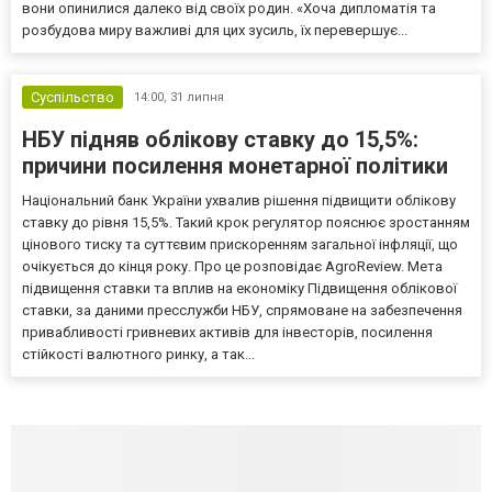
вони опинилися далеко від своїх родин. «Хоча дипломатія та
розбудова миру важливі для цих зусиль, їх перевершує...
Суспільство
14:00,
31 липня
НБУ підняв облікову ставку до 15,5%:
причини посилення монетарної політики
Національний банк України ухвалив рішення підвищити облікову
ставку до рівня 15,5%. Такий крок регулятор пояснює зростанням
цінового тиску та суттєвим прискоренням загальної інфляції, що
очікується до кінця року. Про це розповідає AgroReview. Мета
підвищення ставки та вплив на економіку Підвищення облікової
ставки, за даними пресслужби НБУ, спрямоване на забезпечення
привабливості гривневих активів для інвесторів, посилення
стійкості валютного ринку, а так...