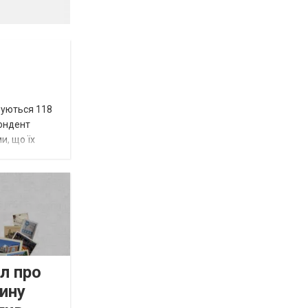
вуються 118
пондент
и, що їх
л про
ину