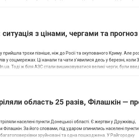
исло, цей результат м...
 ситуація з цінами, чергами та прогноз
 прийшла трохи пізніше, ніж до Росії та окупованого Криму. Але р
в у соцмережах. Ці канали та чати з’явилися десь у березні, коли
.ua. Тоді ж біля АЗС стали вишиковуватися великі черги, були вве
...
ріляли область 25 разів, Філашкін — пр
стріляли населені пункти Донецької області. Є жертви у Дружківці,
 Філашкін. За його словами, під ударом опинились населені пункти
і багатоповерхівки зруйновані та одна пошкоджена. У Райгородку