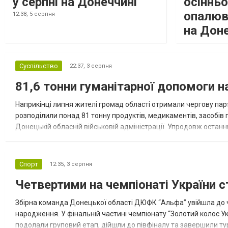
у серпні на Донеччині
осіннь
опалюв
12:38,
5 серпня
на Дон
Суспільство
22:37,
3 серпня
81,6 тонни гуманітарної допомоги 
Наприкінці липня жителі громад області отримали чергову парт
розподілили понад 81 тонну продуктів, медикаментів, засобів г
Донецькій обласній військовій адміністрації. Упродовж остан
допомоги. Благодійні вантажі містили продуктові набори, засоб
Спорт
12:35,
3 серпня
Четвертими на чемпіонаті України с
Збірна команда Донецької області ДЮФК “Альфа” увійшла до ч
народження. У фінальній частині чемпіонату “Золотий колос У
подолали груповий етап, дійшли до півфіналу та завершили тур