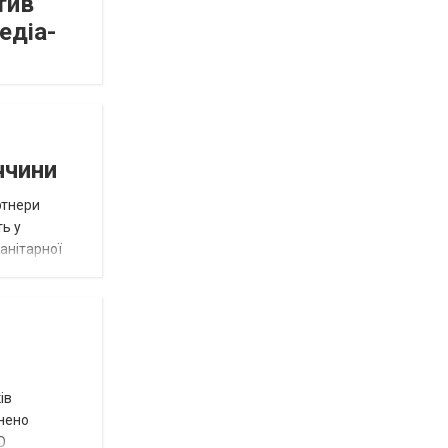
тив
едіа-
ччини
ртнери
ть у
анітарної
ів
внено
О