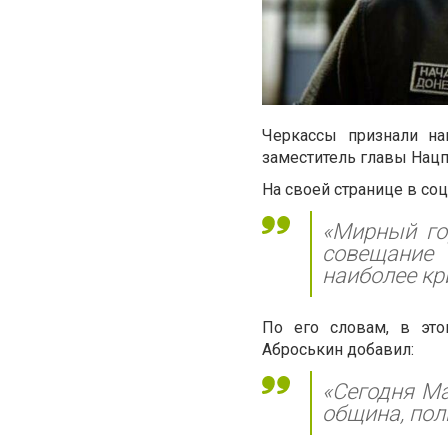
Черкассы признали н
заместитель главы Нац
На своей странице в соц
«Мирный го
совещание
наиболее кр
По его словам, в это
Аброськин добавил:
«Сегодня Ма
община, пол