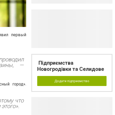
явил первый
проводил
Підприємства
раины, —
Новогродівки та Селидове
Додати підприємство
сный город».
отому что
этого».