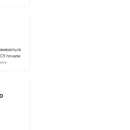
озвивається
 ЗСУ почали
дені
о