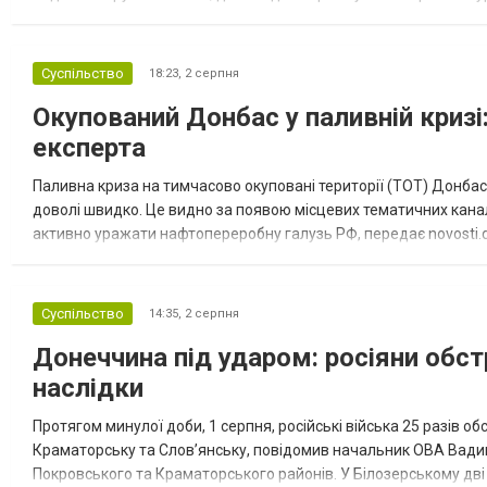
“Спортивна молодіжна ліга” та представник команди Іван Кором
Суспільство
18:23,
2 серпня
Окупований Донбас у паливній кризі:
експерта
Паливна криза на тимчасово окуповані території (ТОТ) Донбасу
доволі швидко. Це видно за появою місцевих тематичних каналі
активно уражати нафтопереробну галузь РФ, передає novosti.dn
обмеження на продаж бензину. Ціни на пальне та на переоблад
Суспільство
14:35,
2 серпня
Донеччина під ударом: росіяни обст
наслідки
Протягом минулої доби, 1 серпня, російські війська 25 разів об
Краматорську та Слов’янську, повідомив начальник ОВА Вадим
Покровського та Краматорського районів. У Білозерському дв