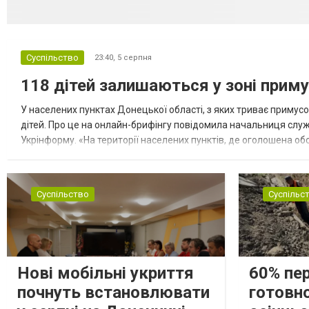
Суспільство
23:40,
5 серпня
118 дітей залишаються у зоні приму
У населених пунктах Донецької області, з яких триває примусо
дітей. Про це на онлайн-брифінгу повідомила начальниця слу
Укрінформу. «На території населених пунктів, де оголошена обо
замінюють, або іншими законними представниками, у 16 населе
Суспільство
Суспільс
Нові мобільні укриття
60% пе
почнуть встановлювати
готовно