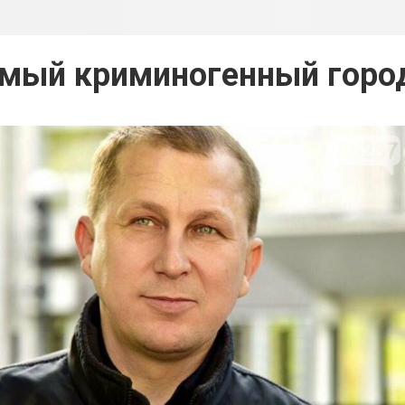
амый криминогенный горо