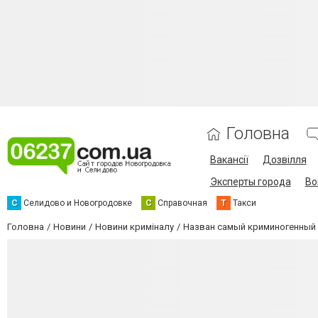
Головна
Вакансії
Дозвілля
Эксперты города
Во
С
Селидово и Новогродовке
С
Справочная
Т
Такси
Головна
Новини
Новини криміналу
Назван самый криминогенный