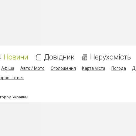
Новини
Довідник
Нерухомість
Афіша
Авто / Мото
Оголошення
Карта міста
Погода
Д
прос - ответ
 город Украины