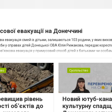
сової евакуації на Донеччині
ва евакуація сімей із дітьми, залишаються 103 родини, у яких вихо
жби у справах дітей Донецької ОВА Юлія Рижакова, передає корес
в’язкова евакуація у примусовий спосіб дітей з батьками чи особам
н...
тво
Суспільство
ревищив рівень
Новий ютуб-кана
сті об’єктів до
культурну спадщ