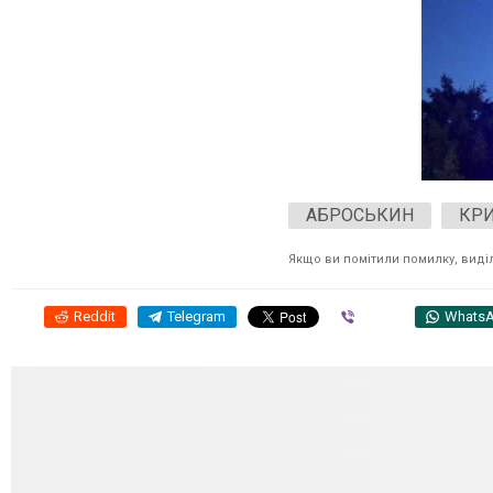
АБРОСЬКИН
КР
Якщо ви помітили помилку, виділі
Reddit
Telegram
Viber
Whats