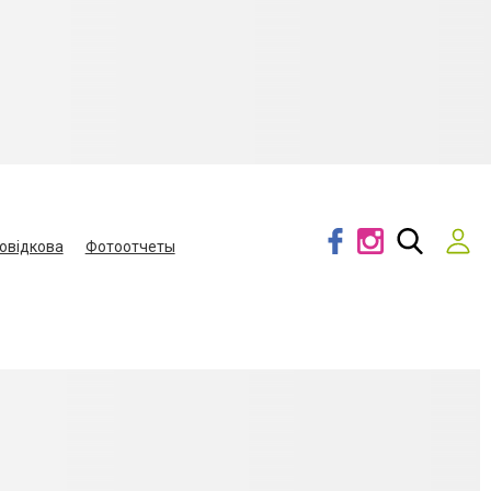
овідкова
Фотоотчеты