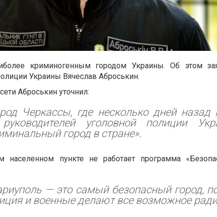
аиболее криминогенным городом Украины. Об этом за
полиции Украины Вячеслав Аброськин.
сети Аброськин уточнил:
род Черкассы, где несколько дней назад 
 руководителей уголовной полиции Ук
иминальный город в стране».
м населенном пункте не работает программа «Безопа
риуполь — это самый безопасный город, п
иция и военные делают все возможное ради 