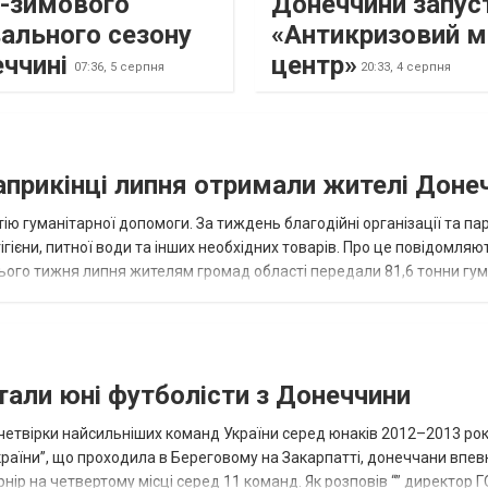
о-зимового
Донеччини запус
ального сезону
«Антикризовий м
еччині
центр»
07:36,
5 серпня
20:33,
4 серпня
наприкінці липня отримали жителі Доне
ію гуманітарної допомоги. За тиждень благодійні організації та па
ігієни, питної води та інших необхідних товарів. Про це повідомляю
нього тижня липня жителям громад області передали 81,6 тонни гум
и...
тали юні футболісти з Донеччини
етвірки найсильніших команд України серед юнаків 2012–2013 рок
країни”, що проходила в Береговому на Закарпатті, донеччани впе
нір на четвертому місці серед 11 команд. Як розповів “” директор Г