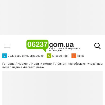
С
Селидово и Новогродовке
С
Справочная
Т
Такси
Головна
Новини
Новини екології
Синоптики обещают украинцам
возвращение «бабьего лета»