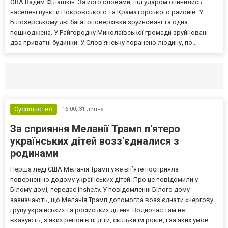
ОВА Вадим Філашкін. За його словами, під ударом опинились
населені пункти Покровського та Краматорського районів. У
Білозерському дві багатоповерхівки зруйновані та одна
пошкоджена. У Райгородку Миколаївської громади зруйновані
два приватні будинки. У Слов’янську поранено людину, по...
Селидово и Новогродовке
Справочная
Так
Суспільство
16:00,
31 липня
За сприяння Меланії Трамп п'ятеро
українських дітей возз'єдналися з
родинами
Перша леді США Меланія Трамп уже впʼяте посприяла
поверненню додому українських дітей. Про це повідомили у
Білому домі, передає inshe.tv. У повідомленні Білого дому
зазначають, що Меланія Трамп допомогла возз’єднати «чергову
групу українських та російських дітей». Водночас там не
вказують, з яких регіонів ці діти, скільки їм років, і за яких умов