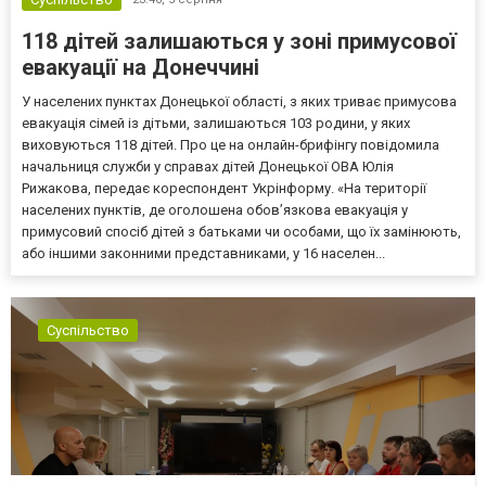
118 дітей залишаються у зоні примусової
евакуації на Донеччині
У населених пунктах Донецької області, з яких триває примусова
евакуація сімей із дітьми, залишаються 103 родини, у яких
виховуються 118 дітей. Про це на онлайн-брифінгу повідомила
начальниця служби у справах дітей Донецької ОВА Юлія
Рижакова, передає кореспондент Укрінформу. «На території
населених пунктів, де оголошена обов’язкова евакуація у
примусовий спосіб дітей з батьками чи особами, що їх замінюють,
або іншими законними представниками, у 16 населен...
Суспільство