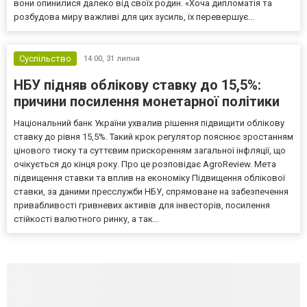
вони опинилися далеко від своїх родин. «Хоча дипломатія та
розбудова миру важливі для цих зусиль, їх перевершує...
Суспільство
14:00,
31 липня
НБУ підняв облікову ставку до 15,5%:
причини посилення монетарної політики
Національний банк України ухвалив рішення підвищити облікову
ставку до рівня 15,5%. Такий крок регулятор пояснює зростанням
цінового тиску та суттєвим прискоренням загальної інфляції, що
очікується до кінця року. Про це розповідає AgroReview. Мета
підвищення ставки та вплив на економіку Підвищення облікової
ставки, за даними пресслужби НБУ, спрямоване на забезпечення
привабливості гривневих активів для інвесторів, посилення
стійкості валютного ринку, а так...