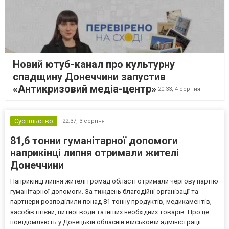
Новий ютуб-канал про культурну
спадщину Донеччини запустив
«Антикризовий медіа-центр»
20:33,
4 серпня
Суспільство
22:37,
3 серпня
81,6 тонни гуманітарної допомоги
наприкінці липня отримали жителі
Донеччини
Наприкінці липня жителі громад області отримали чергову партію
гуманітарної допомоги. За тиждень благодійні організації та
партнери розподілили понад 81 тонну продуктів, медикаментів,
засобів гігієни, питної води та інших необхідних товарів. Про це
повідомляють у Донецькій обласній військовій адміністрації.