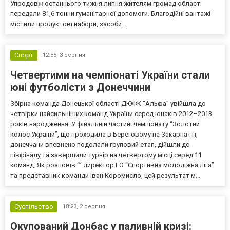
Упродовж останнього тижня липня жителям громад області
передали 81,6 тонни гуманітарної допомоги. Благодійні вантажі
містили продуктові набори, засоби...
Спорт
12:35,
3 серпня
Четвертими на чемпіонаті України стали
юні футболісти з Донеччини
Збірна команда Донецької області ДЮФК “Альфа” увійшла до
четвірки найсильніших команд України серед юнаків 2012–2013
років народження. У фінальній частині чемпіонату “Золотий
колос України”, що проходила в Береговому на Закарпатті,
донеччани впевнено подолали груповий етап, дійшли до
півфіналу та завершили турнір на четвертому місці серед 11
команд. Як розповів “” директор ГО “Спортивна молодіжна ліга”
та представник команди Іван Коромисло, цей результат м...
Суспільство
18:23,
2 серпня
Окупований Донбас у паливній кризі: