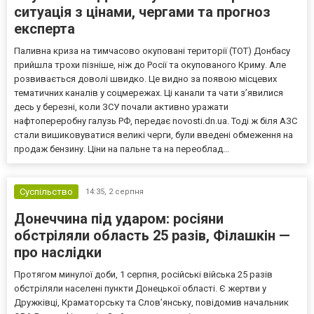
ситуація з цінами, чергами та прогноз
експерта
Паливна криза на тимчасово окуповані території (ТОТ) Донбасу
прийшла трохи пізніше, ніж до Росії та окупованого Криму. Але
розвивається доволі швидко. Це видно за появою місцевих
тематичних каналів у соцмережах. Ці канали та чати з’явилися
десь у березні, коли ЗСУ почали активно уражати
нафтопереробну галузь РФ, передає novosti.dn.ua. Тоді ж біля АЗС
стали вишиковуватися великі черги, були введені обмеження на
продаж бензину. Ціни на пальне та на переоблад...
Суспільство
14:35,
2 серпня
Донеччина під ударом: росіяни
обстріляли область 25 разів, Філашкін —
про наслідки
Протягом минулої доби, 1 серпня, російські війська 25 разів
обстріляли населені пункти Донецької області. Є жертви у
Дружківці, Краматорську та Слов’янську, повідомив начальник