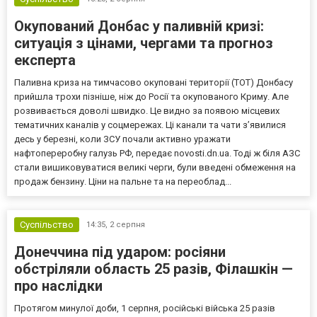
Окупований Донбас у паливній кризі:
ситуація з цінами, чергами та прогноз
експерта
Паливна криза на тимчасово окуповані території (ТОТ) Донбасу
прийшла трохи пізніше, ніж до Росії та окупованого Криму. Але
розвивається доволі швидко. Це видно за появою місцевих
тематичних каналів у соцмережах. Ці канали та чати з’явилися
десь у березні, коли ЗСУ почали активно уражати
нафтопереробну галузь РФ, передає novosti.dn.ua. Тоді ж біля АЗС
стали вишиковуватися великі черги, були введені обмеження на
продаж бензину. Ціни на пальне та на переоблад...
Суспільство
14:35,
2 серпня
Донеччина під ударом: росіяни
обстріляли область 25 разів, Філашкін —
про наслідки
Протягом минулої доби, 1 серпня, російські війська 25 разів