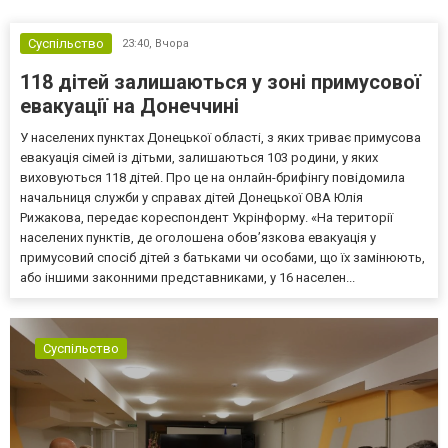
Суспільство
23:40,
Вчора
118 дітей залишаються у зоні примусової
евакуації на Донеччині
У населених пунктах Донецької області, з яких триває примусова
евакуація сімей із дітьми, залишаються 103 родини, у яких
виховуються 118 дітей. Про це на онлайн-брифінгу повідомила
начальниця служби у справах дітей Донецької ОВА Юлія
Рижакова, передає кореспондент Укрінформу. «На території
населених пунктів, де оголошена обов’язкова евакуація у
примусовий спосіб дітей з батьками чи особами, що їх замінюють,
або іншими законними представниками, у 16 населен...
Суспільство