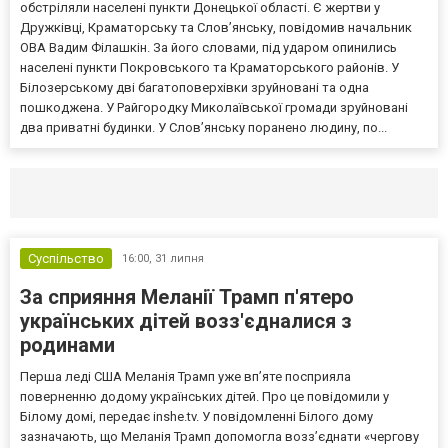
обстріляли населені пункти Донецької області. Є жертви у
Дружківці, Краматорську та Слов’янську, повідомив начальник
ОВА Вадим Філашкін. За його словами, під ударом опинились
населені пункти Покровського та Краматорського районів. У
Білозерському дві багатоповерхівки зруйновані та одна
пошкоджена. У Райгородку Миколаївської громади зруйновані
два приватні будинки. У Слов’янську поранено людину, по...
Селидово и Новогродовке
Справочная
Так
Суспільство
16:00,
31 липня
За сприяння Меланії Трамп п'ятеро
українських дітей возз'єдналися з
родинами
Перша леді США Меланія Трамп уже впʼяте посприяла
поверненню додому українських дітей. Про це повідомили у
Білому домі, передає inshe.tv. У повідомленні Білого дому
зазначають, що Меланія Трамп допомогла возз’єднати «чергову