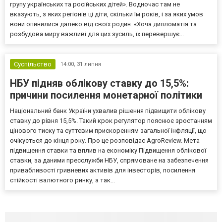
групу українських та російських дітей». Водночас там не
вказують, з яких регіонів ці діти, скільки їм років, і за яких умов
вони опинилися далеко від своїх родин. «Хоча дипломатія та
розбудова миру важливі для цих зусиль, їх перевершує...
Суспільство
14:00,
31 липня
НБУ підняв облікову ставку до 15,5%:
причини посилення монетарної політики
Національний банк України ухвалив рішення підвищити облікову
ставку до рівня 15,5%. Такий крок регулятор пояснює зростанням
цінового тиску та суттєвим прискоренням загальної інфляції, що
очікується до кінця року. Про це розповідає AgroReview. Мета
підвищення ставки та вплив на економіку Підвищення облікової
ставки, за даними пресслужби НБУ, спрямоване на забезпечення
привабливості гривневих активів для інвесторів, посилення
стійкості валютного ринку, а так...