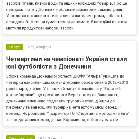
засобів гігієни, питної води та інших необхідних товарів. Про це
повідомляють у Донецькій обласній військовій адміністрації.
Упродовж останнього тижня липня жителям громад області
передали 81,6 тонни гуманітарної допомоги. Благодійні вантажі
містили продуктові набори, засоби...
Спорт
12:35,
3 серпня
Четвертими на чемпіонаті України стали
юні футболісти з Донеччини
Збірна команда Донецької області ДЮФК “Альфа” увійшла до
четвірки найсильніших команд України серед юнаків 2012–2013
років народження. У фінальній частині чемпіонату “Золотий
колос України”, що проходила в Береговому на Закарпатті,
донеччани впевнено подолали груповий етап, дійшли до
півфіналу та завершили турнір на четвертому місці серед 11
команд. Як розповів “” директор ГО “Спортивна молодіжна ліга”
та представник команди Іван Коромисло, цей результат м...
Суспільство
18:23,
2 серпня