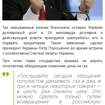
Так называемый режим Януковича оставил Украине
долларовый долг в 54 миллиарда долларов и
действующей власти приходится «разгребать» его и
отдавать кредиторам. Такое заявление сделал
президент Украины Петр Порошенко во время встречи
с коллективом Счетной палаты Украины.
При этом глава государства призвал не верить
популистам, обещающим снижение цены на газ:
«Послушайте, сегодня обещания
популистов удешевить газ в два, в
три, в четыре, некоторые говорят —
в шесть раз снизить цену. Это
можно сделать только путем
возвращения в российскую