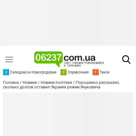
С
Селидово и Новогродовке
С
Справочная
Т
Такси
Головна
Новини
Новини політики
Порошенко рассказал,
сколько долгов оставил Украине режим Януковича