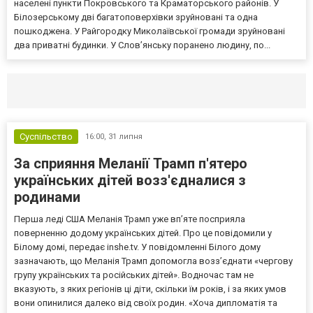
населені пункти Покровського та Краматорського районів. У
Білозерському дві багатоповерхівки зруйновані та одна
пошкоджена. У Райгородку Миколаївської громади зруйновані
два приватні будинки. У Слов’янську поранено людину, по...
Селидово и Новогродовке
Справочная
Так
Суспільство
16:00,
31 липня
За сприяння Меланії Трамп п'ятеро
українських дітей возз'єдналися з
родинами
Перша леді США Меланія Трамп уже впʼяте посприяла
поверненню додому українських дітей. Про це повідомили у
Білому домі, передає inshe.tv. У повідомленні Білого дому
зазначають, що Меланія Трамп допомогла возз’єднати «чергову
групу українських та російських дітей». Водночас там не
вказують, з яких регіонів ці діти, скільки їм років, і за яких умов
вони опинилися далеко від своїх родин. «Хоча дипломатія та