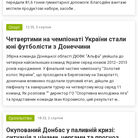
передали 81,6 тонни гуманітарної допомоги. Благодійні вантажі
містили продуктові набори, засоби...
Спорт
12:35,
3 серпня
Четвертими на чемпіонаті України стали
юні футболісти з Донеччини
Збірна команда Донецької області ДЮФК “Альфа” увійшла до
четвірки найсильніших команд України серед юнаків 2012–2013
років народження. У фінальній частині чемпіонату “Золотий
колос України”, що проходила в Береговому на Закарпатті,
донеччани впевнено подолали груповий етап, дійшли до
півфіналу та завершили турнір на четвертому місці серед 11
команд. Як розповів “” директор ГО “Спортивна молодіжна ліга”
та представник команди Іван Коромисло, цей результат м...
Суспільство
18:23,
2 серпня
Окупований Донбас у паливній кризі:
ситуація з цінами, чергами та прогноз