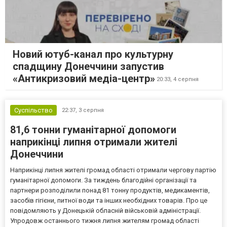
Новий ютуб-канал про культурну
спадщину Донеччини запустив
«Антикризовий медіа-центр»
20:33,
4 серпня
Суспільство
22:37,
3 серпня
81,6 тонни гуманітарної допомоги
наприкінці липня отримали жителі
Донеччини
Наприкінці липня жителі громад області отримали чергову партію
гуманітарної допомоги. За тиждень благодійні організації та
партнери розподілили понад 81 тонну продуктів, медикаментів,
засобів гігієни, питної води та інших необхідних товарів. Про це
повідомляють у Донецькій обласній військовій адміністрації.
Упродовж останнього тижня липня жителям громад області