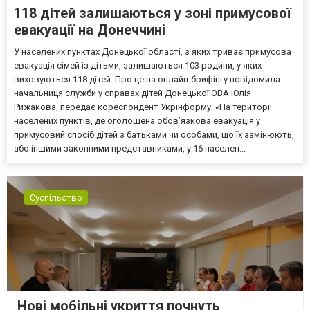
118 дітей залишаються у зоні примусової
евакуації на Донеччині
У населених пунктах Донецької області, з яких триває примусова
евакуація сімей із дітьми, залишаються 103 родини, у яких
виховуються 118 дітей. Про це на онлайн-брифінгу повідомила
начальниця служби у справах дітей Донецької ОВА Юлія
Рижакова, передає кореспондент Укрінформу. «На території
населених пунктів, де оголошена обов’язкова евакуація у
примусовий спосіб дітей з батьками чи особами, що їх замінюють,
або іншими законними представниками, у 16 населен...
Суспільство
Нові мобільні укриття почнуть