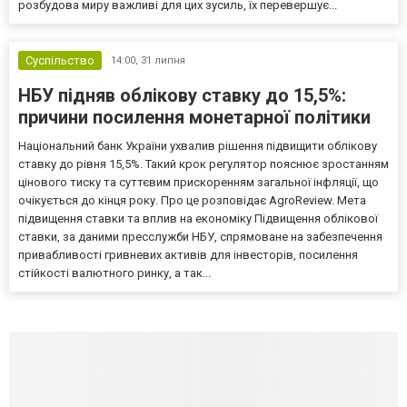
розбудова миру важливі для цих зусиль, їх перевершує...
Суспільство
14:00,
31 липня
НБУ підняв облікову ставку до 15,5%:
причини посилення монетарної політики
Національний банк України ухвалив рішення підвищити облікову
ставку до рівня 15,5%. Такий крок регулятор пояснює зростанням
цінового тиску та суттєвим прискоренням загальної інфляції, що
очікується до кінця року. Про це розповідає AgroReview. Мета
підвищення ставки та вплив на економіку Підвищення облікової
ставки, за даними пресслужби НБУ, спрямоване на забезпечення
привабливості гривневих активів для інвесторів, посилення
стійкості валютного ринку, а так...