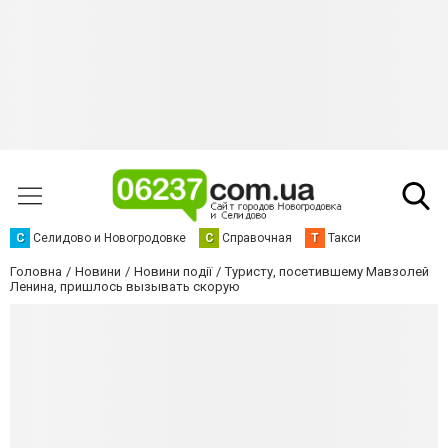
С
Селидово и Новогродовке
С
Справочная
Т
Такси
Головна
Новини
Новини події
Туристу, посетившему Мавзолей
Ленина, пришлось вызывать скорую