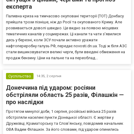
експерта
Паливна криза на тимчасово окуповані території (ТОТ) Донбасу
прийшла трохи пізніше, ніж до Росії та окупованого Криму. Але
розвивається доволі швидко. Це видно за появою місцевих
тематичних каналів у соцмережах. Ці канали та чати з’явилися
десь у березні, коли ЗСУ почали активно уражати
нафтопереробну галузь РФ, передає novosti.dn.ua. Тоді ж біля АЗС
стали вишиковуватися великі черги, були введені обмеження на
продаж бензину. Ціни на пальне та на переоблад...
Суспільство
14:35,
2 серпня
Донеччина під ударом: росіяни
обстріляли область 25 разів, Філашкін —
про наслідки
Протягом минулої доби, 1 серпня, російські війська 25 разів
обстріляли населені пункти Донецької області. Є жертви у
Дружківці, Краматорську та Слов’янську, повідомив начальник
ОВА Вадим Філашкін. За його словами, під ударом опинились