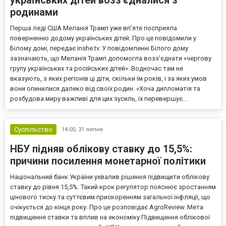
родинами
Перша леді США Меланія Трамп уже впʼяте посприяла
поверненню додому українських дітей. Про це повідомили у
Білому домі, передає inshe.tv. У повідомленні Білого дому
зазначають, що Меланія Трамп допомогла возз’єднати «чергову
групу українських та російських дітей». Водночас там не
вказують, з яких регіонів ці діти, скільки їм років, і за яких умов
вони опинилися далеко від своїх родин. «Хоча дипломатія та
розбудова миру важливі для цих зусиль, їх перевершує...
Суспільство
14:00,
31 липня
НБУ підняв облікову ставку до 15,5%:
причини посилення монетарної політики
Національний банк України ухвалив рішення підвищити облікову
ставку до рівня 15,5%. Такий крок регулятор пояснює зростанням
цінового тиску та суттєвим прискоренням загальної інфляції, що
очікується до кінця року. Про це розповідає AgroReview. Мета
підвищення ставки та вплив на економіку Підвищення облікової