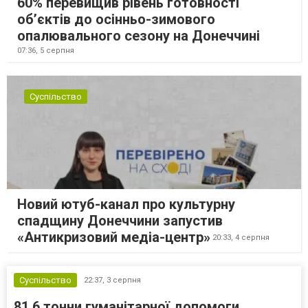
60% перевищив рівень готовності
об’єктів до осінньо-зимового
опалювального сезону на Донеччині
07:36,
5 серпня
Суспільство
Новий ютуб-канал про культурну
спадщину Донеччини запустив
«Антикризовий медіа-центр»
20:33,
4 серпня
Суспільство
22:37,
3 серпня
81,6 тонни гуманітарної допомоги