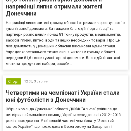
наприкінці липня отримали жителі
Донеччини
Наприкінці липня жителі громад області отримали чергову партію
гуманітарної допомоги. За тиждень благодійні організації та
партнери розподілили понад 81 тонну продуктів, медикаментів,
засобів гігієни, питної води та інших необхідних товарів. Про це
повідомляють у Донецькій обласній військовій адміністрації.
Упродовж останнього тижня липня жителям громад області
передали 81,6 тонни гуманітарної допомоги. Благодійні вантажі
містили продуктові набори, засоби...
Спорт
12:35,
3 серпня
Четвертими на чемпіонаті України стали
юні футболісти з Донеччини
Збірна команда Донецької області ДЮФК “Альфа” увійшла до
четвірки найсильніших команд України серед юнаків 2012–2013
років народження. У фінальній частині чемпіонату “Золотий
колос України”, що проходила в Береговому на Закарпатті,