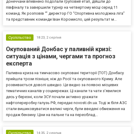
донеччани впевнено подолали груповий етап, дійшли до
півфіналу та завершили турнір на четвертому місці серед 11
команд. Як розповів “” директор ГО “Спортивна молодіжна ліга”
та представник команди Іван Коромисло, цей результат м...
Суспільство
18:23,
2 серпня
Окупований Донбас у паливній кризі:
ситуація з цінами, чергами та прогноз
експерта
Паливна криза на тимчасово окуповані території (ТОТ) Донбасу
прийшла трохи пізніше, ніж до Росії та окупованого Криму. Але
розвивається доволі швидко. Це видно за появою місцевих
тематичних каналів у соцмережах. Ці канали та чати з’явилися
десь у березні, коли ЗСУ почали активно уражати
нафтопереробну галузь РФ, передає novosti.dn.ua. Тоді ж біля АЗС
стали вишиковуватися великі черги, були введені обмеження на
продаж бензину. Ціни на пальне та на переоблад...
Суспільство
14:35,
2 серпня