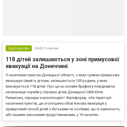
Суспільство
23:40,
5 серпня
118 дітей залишаються у зоні примусової
евакуації на Донеччині
У населених пунктах Донецької області, з яких триває примусова
евакуація сімей із дітьми, залишаються 103 родини, у яких
виховуються 118 дітей. Про це на онлайн-брифінгу повідомила
начальниця служби у справах дітей Донецької ОВА Юлія
Рижакова, передає кореспондент Укрінформу. «На території
населених пунктів, де оголошена обов’язкова евакуація у
примусовий спосіб дітей з батьками чи особами, що їх замінюють,
або іншими законними представниками, у 16 населен...