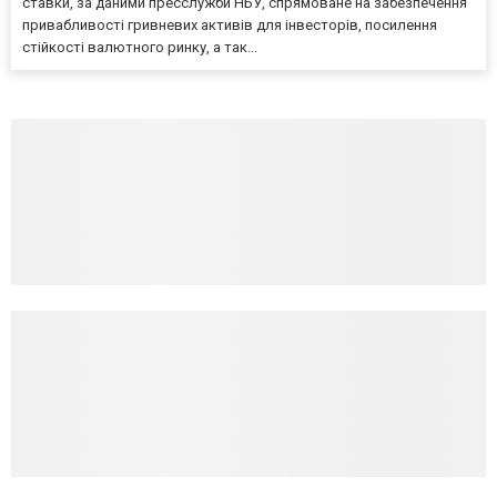
ставки, за даними пресслужби НБУ, спрямоване на забезпечення
привабливості гривневих активів для інвесторів, посилення
стійкості валютного ринку, а так...