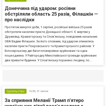
Донеччина під ударом: росіяни
обстріляли область 25 разів, Філашкін —
про наслідки
Протягом минулої доби, 1 серпня, російські війська 25 разів
обстріляли населені пункти Донецької області. Є жертви у
Дружківці, Краматорську та Слов’янську, повідомив начальник
ОВА Вадим Філашкін. За його словами, під ударом опинились
населені пункти Покровського та Краматорського районів. У
Білозерському дві багатоповерхівки зруйновані та одна
пошкоджена. У Райгородку Миколаївської громади зруйновані
два приватні будинки. У Слов’янську поранено людину, по...
Селидово и Новогродовке
Справочная
Так
Суспільство
16:00,
31 липня
За сприяння Меланії Трамп п'ятеро
українських дітей возз'єдналися з