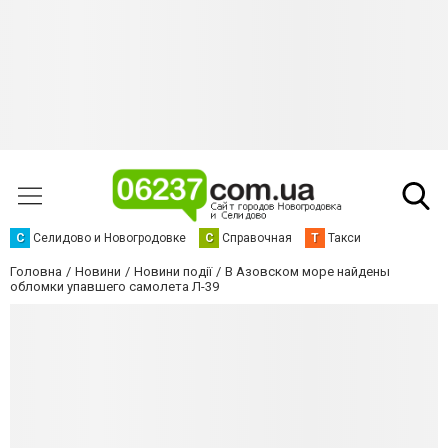
С
Селидово и Новогродовке
С
Справочная
Т
Такси
Головна
Новини
Новини події
В Азовском море найдены
обломки упавшего самолета Л-39