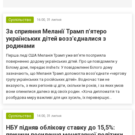
Суспільство
16:00,
31 липня
За сприяння Меланії Трамп п'ятеро
українських дітей возз'єдналися з
родинами
Перша леді США Меланія Трамп уже впʼяте посприяла
поверненню додому українських дітей. Про це повідомили у
Білому домі, передає inshe.tv. У повідомленні Білого дому
зазначають, що Меланія Трамп допомогла возз’єднати «чергову
групу українських та російських дітей». Водночас там не
вказують, з яких регіонів ці діти, скільки їм років, і за яких умов
вони опинилися далеко від своїх родин. «Хоча дипломатія та
розбудова миру важливі для цих зусиль, їх перевершує...
Суспільство
14:00,
31 липня
НБУ підняв облікову ставку до 15,5%:
причини посилення монетарної політики