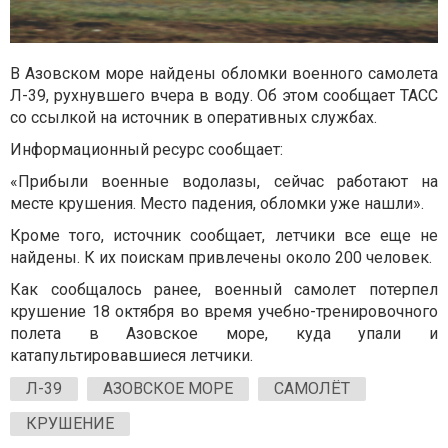
В Азовском море найдены обломки военного самолета
Л-39, рухнувшего вчера в воду. Об этом сообщает ТАСС
со ссылкой на источник в оперативных службах.
Информационный ресурс сообщает:
«Прибыли военные водолазы, сейчас работают на
месте крушения. Место падения, обломки уже нашли».
Кроме того, источник сообщает, летчики все еще не
найдены. К их поискам привлечены около 200 человек.
Как сообщалось ранее, военный самолет потерпел
крушение 18 октября во время учебно-тренировочного
полета в Азовское море, куда упали и
катапультировавшиеся летчики.
Л-39
АЗОВСКОЕ МОРЕ
САМОЛЁТ
КРУШЕНИЕ