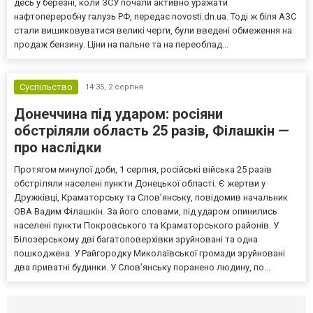
десь у березні, коли ЗСУ почали активно уражати
нафтопереробну галузь РФ, передає novosti.dn.ua. Тоді ж біля АЗС
стали вишиковуватися великі черги, були введені обмеження на
продаж бензину. Ціни на пальне та на переоблад...
Суспільство
14:35,
2 серпня
Донеччина під ударом: росіяни
обстріляли область 25 разів, Філашкін —
про наслідки
Протягом минулої доби, 1 серпня, російські війська 25 разів
обстріляли населені пункти Донецької області. Є жертви у
Дружківці, Краматорську та Слов’янську, повідомив начальник
ОВА Вадим Філашкін. За його словами, під ударом опинились
населені пункти Покровського та Краматорського районів. У
Білозерському дві багатоповерхівки зруйновані та одна
пошкоджена. У Райгородку Миколаївської громади зруйновані
два приватні будинки. У Слов’янську поранено людину, по...
Селидово и Новогродовке
Справочная
Так