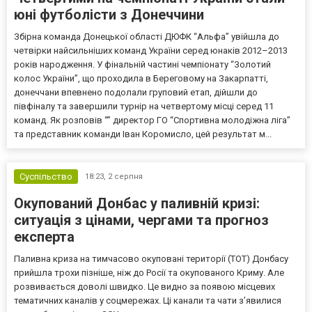
юні футболісти з Донеччини
Збірна команда Донецької області ДЮФК “Альфа” увійшла до
четвірки найсильніших команд України серед юнаків 2012–2013
років народження. У фінальній частині чемпіонату “Золотий
колос України”, що проходила в Береговому на Закарпатті,
донеччани впевнено подолали груповий етап, дійшли до
півфіналу та завершили турнір на четвертому місці серед 11
команд. Як розповів “” директор ГО “Спортивна молодіжна ліга”
та представник команди Іван Коромисло, цей результат м...
Суспільство
18:23,
2 серпня
Окупований Донбас у паливній кризі:
ситуація з цінами, чергами та прогноз
експерта
Паливна криза на тимчасово окуповані території (ТОТ) Донбасу
прийшла трохи пізніше, ніж до Росії та окупованого Криму. Але
розвивається доволі швидко. Це видно за появою місцевих
тематичних каналів у соцмережах. Ці канали та чати з’явилися