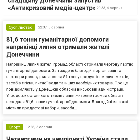
спадщину Донеччини запустив
«Антикризовий медіа-центр»
20:33,
4 серпня
Суспільство
22:37,
3 серпня
81,6 тонни гуманітарної допомоги
наприкінці липня отримали жителі
Донеччини
Наприкінці липня жителі громад області отримали чергову партію
гуманітарної допомоги. За тиждень благодійні організації та
партнери розподілили понад 81 тонну продуктів, медикаментів,
засобів гігієни, питної води та інших необхідних товарів. Про це
повідомляють у Донецькій обласній військовій адміністрації.
Упродовж останнього тижня липня жителям громад області
передали 81,6 тонни гуманітарної допомоги. Благодійні вантажі
містили продуктові набори, засоби...
Спорт
12:35,
3 серпня
Четвертими на чемпіонаті України стали