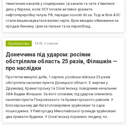
тематичних каналів у соцмережах. Ці канали та чати з’явилися
десь у березні, коли ЗСУ почали активно уражати
нафтопереробну галузь РФ, передає novosti.dn.ua. Тоді ж біля АЗС
стали вишиковуватися великі черги, були введені обмеження на
продаж бензину. Ціни на пальне та на переоблад...
Суспільство
14:35,
2 серпня
Донеччина під ударом: росіяни
обстріляли область 25 разів, Філашкін —
про наслідки
Протягом минулої доби, 1 серпня, російські війська 25 разів
обстріляли населені пункти Донецької області. Є жертви у
Дружківці, Краматорську та Слов’янську, повідомив начальник
ОВА Вадим Філашкін. За його словами, під ударом опинились
населені пункти Покровського та Краматорського районів. У
Білозерському дві багатоповерхівки зруйновані та одна
пошкоджена. У Райгородку Миколаївської громади зруйновані
два приватні будинки. У Слов’янську поранено людину, по...