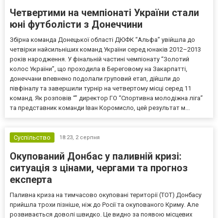
Четвертими на чемпіонаті України стали
юні футболісти з Донеччини
Збірна команда Донецької області ДЮФК “Альфа” увійшла до
четвірки найсильніших команд України серед юнаків 2012–2013
років народження. У фінальній частині чемпіонату “Золотий
колос України”, що проходила в Береговому на Закарпатті,
донеччани впевнено подолали груповий етап, дійшли до
півфіналу та завершили турнір на четвертому місці серед 11
команд. Як розповів “” директор ГО “Спортивна молодіжна ліга”
та представник команди Іван Коромисло, цей результат м...
Суспільство
18:23,
2 серпня
Окупований Донбас у паливній кризі:
ситуація з цінами, чергами та прогноз
експерта
Паливна криза на тимчасово окуповані території (ТОТ) Донбасу
прийшла трохи пізніше, ніж до Росії та окупованого Криму. Але
розвивається доволі швидко. Це видно за появою місцевих