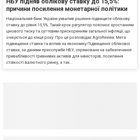
НБУ підняв облікову ставку до 15,5%:
причини посилення монетарної політики
Національний банк України ухвалив рішення підвищити облікову
ставку до рівня 15,5%. Такий крок регулятор пояснює зростанням
цінового тиску та суттєвим прискоренням загальної інфляції, що
очікується до кінця року. Про це розповідає AgroReview. Мета
підвищення ставки та вплив на економіку Підвищення облікової
ставки, за даними пресслужби НБУ, спрямоване на забезпечення
привабливості гривневих активів для інвесторів, посилення
стійкості валютного ринку, а так...