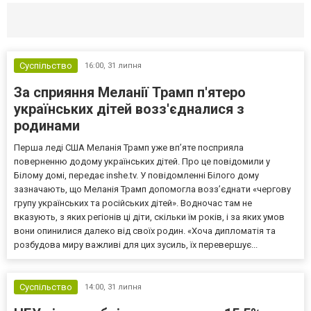
Селидово и Новогродовке
Справочная
Так
Суспільство
16:00,
31 липня
За сприяння Меланії Трамп п'ятеро
українських дітей возз'єдналися з
родинами
Перша леді США Меланія Трамп уже впʼяте посприяла
поверненню додому українських дітей. Про це повідомили у
Білому домі, передає inshe.tv. У повідомленні Білого дому
зазначають, що Меланія Трамп допомогла возз’єднати «чергову
групу українських та російських дітей». Водночас там не
вказують, з яких регіонів ці діти, скільки їм років, і за яких умов
вони опинилися далеко від своїх родин. «Хоча дипломатія та
розбудова миру важливі для цих зусиль, їх перевершує...
Суспільство
14:00,
31 липня