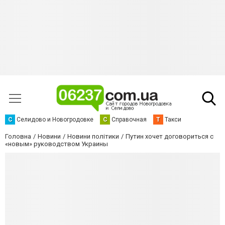
С
Селидово и Новогродовке
С
Справочная
Т
Такси
Головна
Новини
Новини політики
Путин хочет договориться с
«новым» руководством Украины