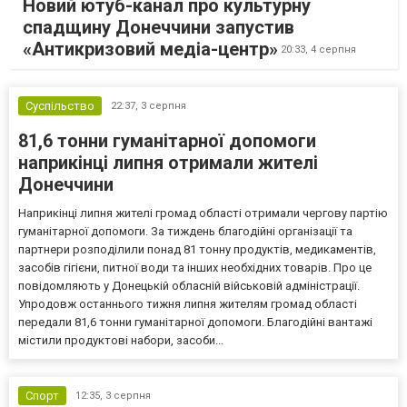
Новий ютуб-канал про культурну
спадщину Донеччини запустив
«Антикризовий медіа-центр»
20:33,
4 серпня
Суспільство
22:37,
3 серпня
81,6 тонни гуманітарної допомоги
наприкінці липня отримали жителі
Донеччини
Наприкінці липня жителі громад області отримали чергову партію
гуманітарної допомоги. За тиждень благодійні організації та
партнери розподілили понад 81 тонну продуктів, медикаментів,
засобів гігієни, питної води та інших необхідних товарів. Про це
повідомляють у Донецькій обласній військовій адміністрації.
Упродовж останнього тижня липня жителям громад області
передали 81,6 тонни гуманітарної допомоги. Благодійні вантажі
містили продуктові набори, засоби...
Спорт
12:35,
3 серпня