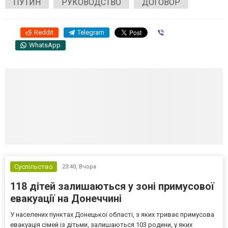
ПУТИН
РУКОВОДСТВО
ДОГОВОР
Reddit
Telegram
Viber
WhatsApp
Суспільство
23:40,
Вчора
118 дітей залишаються у зоні примусової
евакуації на Донеччині
У населених пунктах Донецької області, з яких триває примусова
евакуація сімей із дітьми, залишаються 103 родини, у яких