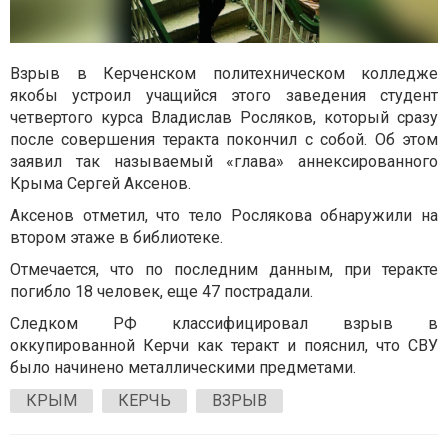
Взрыв в Керченском политехническом колледже
якобы устроил учащийся этого заведения студент
четвертого курса Владислав Росляков, который сразу
после совершения теракта покончил с собой. Об этом
заявил так называемый «глава» аннексированного
Крыма Сергей Аксенов.
Аксенов отметил, что тело Рослякова обнаружили на
втором этаже в библиотеке.
Отмечается, что по последним данным, при теракте
погибло 18 человек, еще 47 пострадали.
Следком РФ классифицировал взрыв в
оккупированной Керчи как теракт и пояснил, что СВУ
было начинено металлическими предметами.
КРЫМ
КЕРЧЬ
ВЗРЫВ