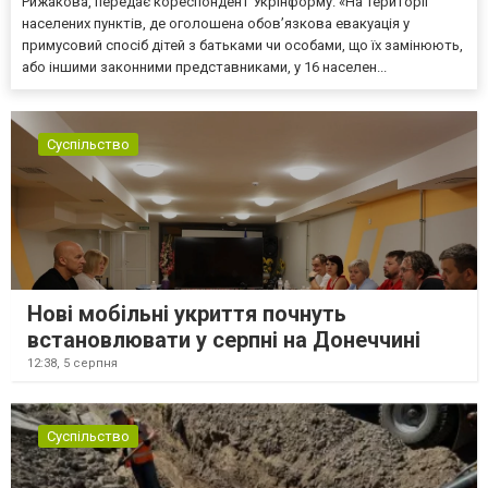
Рижакова, передає кореспондент Укрінформу. «На території
населених пунктів, де оголошена обов’язкова евакуація у
примусовий спосіб дітей з батьками чи особами, що їх замінюють,
або іншими законними представниками, у 16 населен...
Суспільство
Нові мобільні укриття почнуть
встановлювати у серпні на Донеччині
12:38,
5 серпня
Суспільство