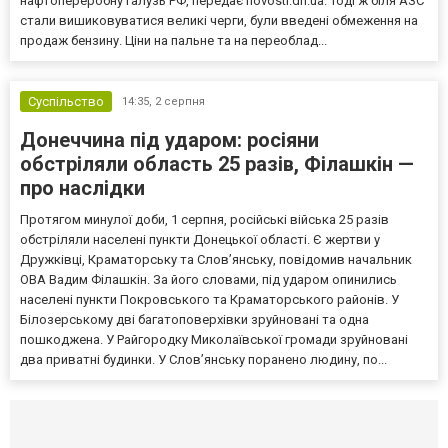
нафтопереробну галузь РФ, передає novosti.dn.ua. Тоді ж біля АЗС
стали вишиковуватися великі черги, були введені обмеження на
продаж бензину. Ціни на пальне та на переоблад...
Суспільство
14:35,
2 серпня
Донеччина під ударом: росіяни
обстріляли область 25 разів, Філашкін —
про наслідки
Протягом минулої доби, 1 серпня, російські війська 25 разів
обстріляли населені пункти Донецької області. Є жертви у
Дружківці, Краматорську та Слов’янську, повідомив начальник
ОВА Вадим Філашкін. За його словами, під ударом опинились
населені пункти Покровського та Краматорського районів. У
Білозерському дві багатоповерхівки зруйновані та одна
пошкоджена. У Райгородку Миколаївської громади зруйновані
два приватні будинки. У Слов’янську поранено людину, по...
Селидово и Новогродовке
Справочная
Так