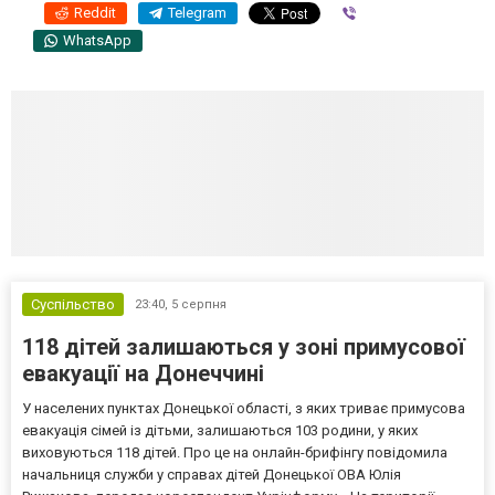
Reddit
Telegram
Viber
WhatsApp
Суспільство
23:40,
5 серпня
118 дітей залишаються у зоні примусової
евакуації на Донеччині
У населених пунктах Донецької області, з яких триває примусова
евакуація сімей із дітьми, залишаються 103 родини, у яких
виховуються 118 дітей. Про це на онлайн-брифінгу повідомила
начальниця служби у справах дітей Донецької ОВА Юлія