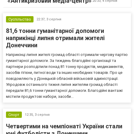
«Антикризовий медіа-центр»
20:33,
4 серпня
Суспільство
22:37,
3 серпня
81,6 тонни гуманітарної допомоги
наприкінці липня отримали жителі
Донеччини
Наприкінці липня жителі громад області отримали чергову партію
гуманітарної допомоги. За тиждень благодійні організації та
партнери розподілили понад 81 тонну продуктів, медикаментів,
засобів гігієни, питної води та інших необхідних товарів. Про це
повідомляють у Донецькій обласній військовій адміністрації.
Упродовж останнього тижня липня жителям громад області
передали 81,6 тонни гуманітарної допомоги. Благодійні вантажі
містили продуктові набори, засоби...
Спорт
12:35,
3 серпня
Четвертими на чемпіонаті України стали
юні футболісти з Донеччини