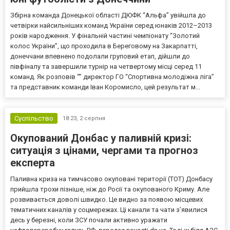
Збірна команда Донецької області ДЮФК “Альфа” увійшла до
четвірки найсильніших команд України серед юнаків 2012–2013
років народження. У фінальній частині чемпіонату “Золотий
колос України”, що проходила в Береговому на Закарпатті,
донеччани впевнено подолали груповий етап, дійшли до
півфіналу та завершили турнір на четвертому місці серед 11
команд. Як розповів “” директор ГО “Спортивна молодіжна ліга”
та представник команди Іван Коромисло, цей результат м...
Суспільство
18:23,
2 серпня
Окупований Донбас у паливній кризі:
ситуація з цінами, чергами та прогноз
експерта
Паливна криза на тимчасово окуповані території (ТОТ) Донбасу
прийшла трохи пізніше, ніж до Росії та окупованого Криму. Але
розвивається доволі швидко. Це видно за появою місцевих
тематичних каналів у соцмережах. Ці канали та чати з’явилися
десь у березні, коли ЗСУ почали активно уражати