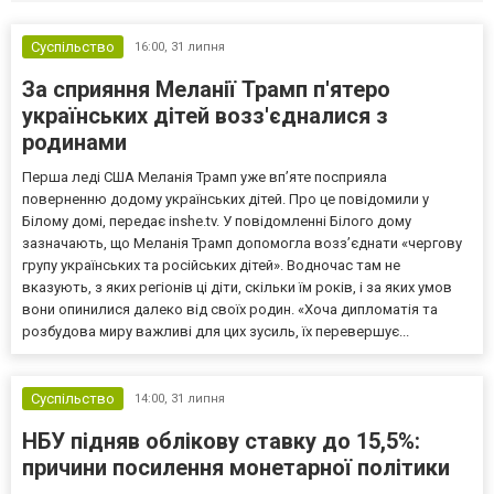
Суспільство
16:00,
31 липня
За сприяння Меланії Трамп п'ятеро
українських дітей возз'єдналися з
родинами
Перша леді США Меланія Трамп уже впʼяте посприяла
поверненню додому українських дітей. Про це повідомили у
Білому домі, передає inshe.tv. У повідомленні Білого дому
зазначають, що Меланія Трамп допомогла возз’єднати «чергову
групу українських та російських дітей». Водночас там не
вказують, з яких регіонів ці діти, скільки їм років, і за яких умов
вони опинилися далеко від своїх родин. «Хоча дипломатія та
розбудова миру важливі для цих зусиль, їх перевершує...
Суспільство
14:00,
31 липня
НБУ підняв облікову ставку до 15,5%:
причини посилення монетарної політики