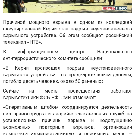
Причиной мощного взрыва в одном из колледжей
оккупированной Керчи стал подрыв неустановленного
взрывного устройства. Об этом сообщает российский
телеканал «НТВ».
В информационном центре Национального
антитеррористического комитета сообщили:
«В Керчи произошел подрыв неустановленного
взрывного устройства… по предварительным данным,
погибло десять человек, около 50 раненых».
Сейчас на месте происшествия работают
взрывотехники ФСБ РФ. СМИ отмечают:
«Оперативным штабом координируется деятельность
сил правопорядка и аварийно-спасательных служб по
установлению причины взрыва и недопущению
возможных повторных взрывов, организации
комплекса административных и режимных мер», —