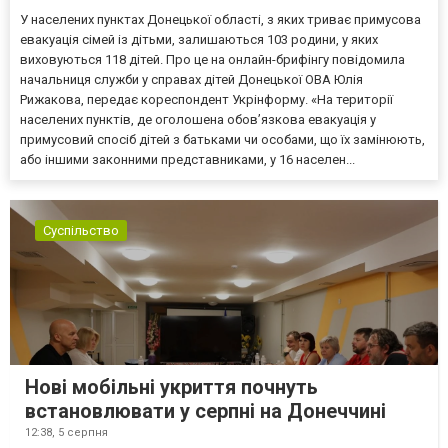
У населених пунктах Донецької області, з яких триває примусова
евакуація сімей із дітьми, залишаються 103 родини, у яких
виховуються 118 дітей. Про це на онлайн-брифінгу повідомила
начальниця служби у справах дітей Донецької ОВА Юлія
Рижакова, передає кореспондент Укрінформу. «На території
населених пунктів, де оголошена обов’язкова евакуація у
примусовий спосіб дітей з батьками чи особами, що їх замінюють,
або іншими законними представниками, у 16 населен...
Суспільство
Нові мобільні укриття почнуть
встановлювати у серпні на Донеччині
12:38,
5 серпня