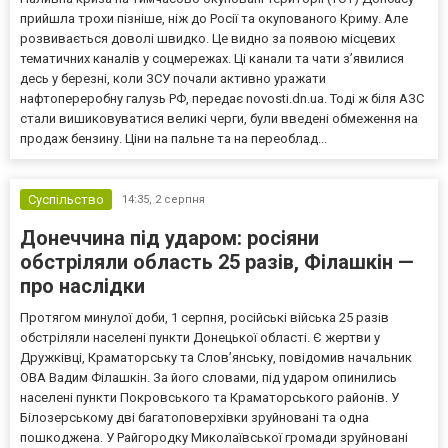
прийшла трохи пізніше, ніж до Росії та окупованого Криму. Але
розвивається доволі швидко. Це видно за появою місцевих
тематичних каналів у соцмережах. Ці канали та чати з’явилися
десь у березні, коли ЗСУ почали активно уражати
нафтопереробну галузь РФ, передає novosti.dn.ua. Тоді ж біля АЗС
стали вишиковуватися великі черги, були введені обмеження на
продаж бензину. Ціни на пальне та на переоблад...
Суспільство
14:35,
2 серпня
Донеччина під ударом: росіяни
обстріляли область 25 разів, Філашкін —
про наслідки
Протягом минулої доби, 1 серпня, російські війська 25 разів
обстріляли населені пункти Донецької області. Є жертви у
Дружківці, Краматорську та Слов’янську, повідомив начальник
ОВА Вадим Філашкін. За його словами, під ударом опинились
населені пункти Покровського та Краматорського районів. У
Білозерському дві багатоповерхівки зруйновані та одна
пошкоджена. У Райгородку Миколаївської громади зруйновані