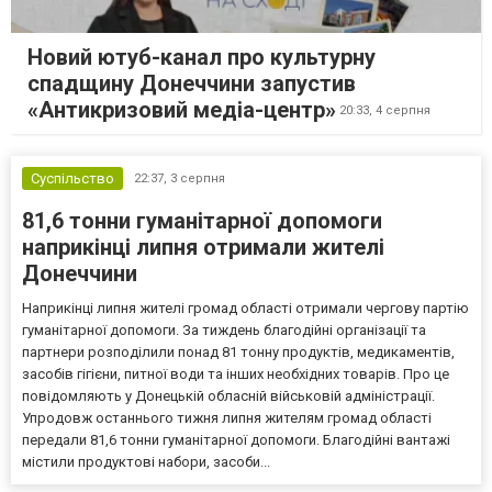
Новий ютуб-канал про культурну
спадщину Донеччини запустив
«Антикризовий медіа-центр»
20:33,
4 серпня
Суспільство
22:37,
3 серпня
81,6 тонни гуманітарної допомоги
наприкінці липня отримали жителі
Донеччини
Наприкінці липня жителі громад області отримали чергову партію
гуманітарної допомоги. За тиждень благодійні організації та
партнери розподілили понад 81 тонну продуктів, медикаментів,
засобів гігієни, питної води та інших необхідних товарів. Про це
повідомляють у Донецькій обласній військовій адміністрації.
Упродовж останнього тижня липня жителям громад області
передали 81,6 тонни гуманітарної допомоги. Благодійні вантажі
містили продуктові набори, засоби...