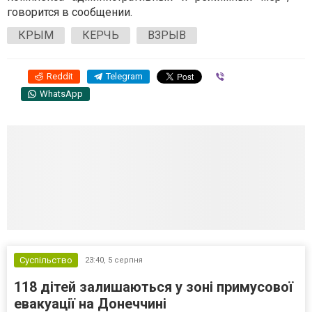
говорится в сообщении.
КРЫМ
КЕРЧЬ
ВЗРЫВ
Reddit
Telegram
Viber
WhatsApp
Суспільство
23:40,
5 серпня
118 дітей залишаються у зоні примусової
евакуації на Донеччині