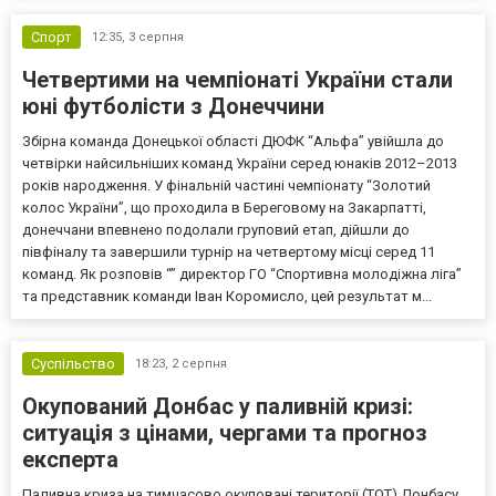
Спорт
12:35,
3 серпня
Четвертими на чемпіонаті України стали
юні футболісти з Донеччини
Збірна команда Донецької області ДЮФК “Альфа” увійшла до
четвірки найсильніших команд України серед юнаків 2012–2013
років народження. У фінальній частині чемпіонату “Золотий
колос України”, що проходила в Береговому на Закарпатті,
донеччани впевнено подолали груповий етап, дійшли до
півфіналу та завершили турнір на четвертому місці серед 11
команд. Як розповів “” директор ГО “Спортивна молодіжна ліга”
та представник команди Іван Коромисло, цей результат м...
Суспільство
18:23,
2 серпня
Окупований Донбас у паливній кризі:
ситуація з цінами, чергами та прогноз
експерта
Паливна криза на тимчасово окуповані території (ТОТ) Донбасу