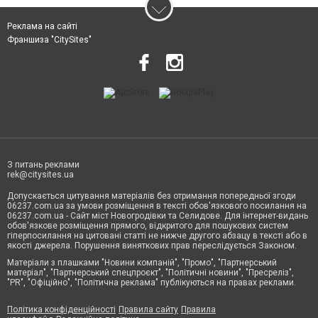
Реклама на сайті
Франшиза "CitySites"
З питань реклами
rek@citysites.ua
Допускається цитування матеріалів без отримання попередньої згоди
06237.com.ua за умови розміщення в тексті обов'язкового посилання на
06237.com.ua - Сайт міст Новогродівки та Селидове. Для інтернет-видань
обов'язкове розміщення прямого, відкритого для пошукових систем
гіперпосилання на цитовані статті не нижче другого абзацу в тексті або в
якості джерела. Порушення виняткових прав переслідується Законом.
Матеріали з плашками "Новини компаній", "Промо", "Партнерський
матеріал", "Партнерський спецпроєкт", "Політичні новини", "Пресреліз",
"PR", "Офіційно", "Політична реклама" публікуються на правах реклами.
Політика конфіденційності
Правила сайту
Правила