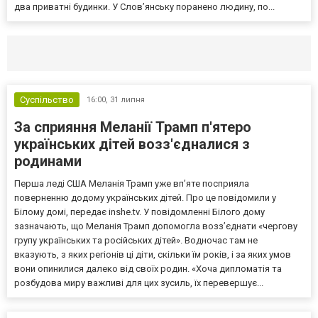
два приватні будинки. У Слов’янську поранено людину, по...
Селидово и Новогродовке
Справочная
Так
Суспільство
16:00,
31 липня
За сприяння Меланії Трамп п'ятеро
українських дітей возз'єдналися з
родинами
Перша леді США Меланія Трамп уже впʼяте посприяла
поверненню додому українських дітей. Про це повідомили у
Білому домі, передає inshe.tv. У повідомленні Білого дому
зазначають, що Меланія Трамп допомогла возз’єднати «чергову
групу українських та російських дітей». Водночас там не
вказують, з яких регіонів ці діти, скільки їм років, і за яких умов
вони опинилися далеко від своїх родин. «Хоча дипломатія та
розбудова миру важливі для цих зусиль, їх перевершує...