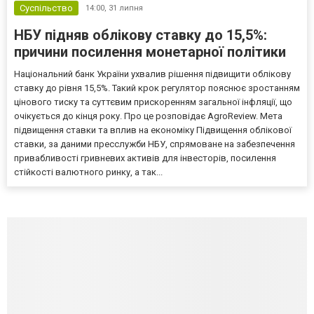
Суспільство
14:00,
31 липня
НБУ підняв облікову ставку до 15,5%:
причини посилення монетарної політики
Національний банк України ухвалив рішення підвищити облікову
ставку до рівня 15,5%. Такий крок регулятор пояснює зростанням
цінового тиску та суттєвим прискоренням загальної інфляції, що
очікується до кінця року. Про це розповідає AgroReview. Мета
підвищення ставки та вплив на економіку Підвищення облікової
ставки, за даними пресслужби НБУ, спрямоване на забезпечення
привабливості гривневих активів для інвесторів, посилення
стійкості валютного ринку, а так...