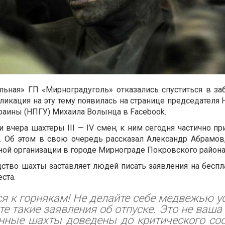
льная» ГП «Мирноградуголь» отказались спуститься в за
бликация на эту тему появилась на странице председателя
раины (НПГУ) Михаила Волынца в Facebook.
 вчера шахтеры III — IV смен, к ним сегодня частично п
 Об этом в свою очередь рассказал Александр Абрамов,
ной организации в городе Мирнограде Покровского района
дство шахты заставляет людей писать заявления на беспл
ста.
 к горнякам! Не делайте себе медвежью ус
е такие заявления об отпуске. Это не ваша 
енные шахты доведены до критического со