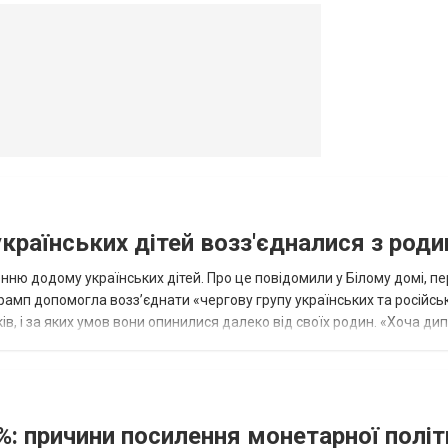
овогродовке
Справочная
Такси
українських дітей возз'єдналися з род
ню додому українських дітей. Про це повідомили у Білому домі, п
рамп допомогла возз’єднати «чергову групу українських та російськ
оків, і за яких умов вони опинилися далеко від своїх родин. «Хоча ди
%: причини посилення монетарної полі