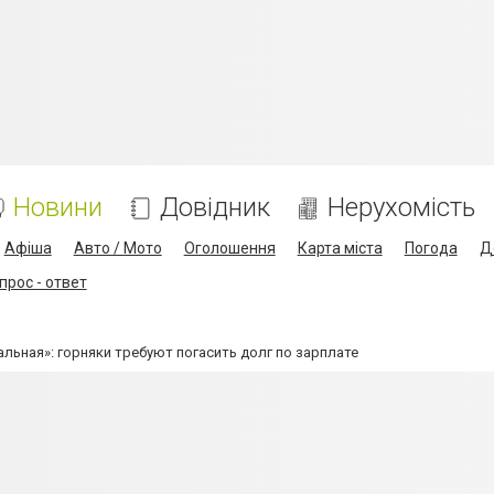
Новини
Довідник
Нерухомість
Афіша
Авто / Мото
Оголошення
Карта міста
Погода
Д
прос - ответ
альная»: горняки требуют погасить долг по зарплате