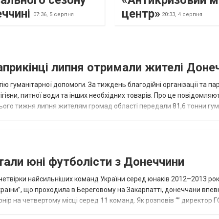
ального сезону
«Антикризовий м
еччині
центр»
07:36,
5 серпня
20:33,
4 серпня
наприкінці липня отримали жителі Доне
ію гуманітарної допомоги. За тиждень благодійні організації та па
ігієни, питної води та інших необхідних товарів. Про це повідомляю
нього тижня липня жителям громад області передали 81,6 тонни гум
и...
тали юні футболісти з Донеччини
етвірки найсильніших команд України серед юнаків 2012–2013 рок
країни”, що проходила в Береговому на Закарпатті, донеччани впе
нір на четвертому місці серед 11 команд. Як розповів “” директор Г
исло, цей результат м...