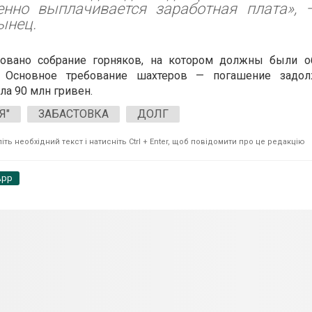
енно выплачивается заработная плата», 
ынец.
ровано собрание горняков, на котором должны были о
. Основное требование шахтеров — погашение задол
гла 90 млн гривен.
Я"
ЗАБАСТОВКА
ДОЛГ
ть необхідний текст і натисніть Ctrl + Enter, щоб повідомити про це редакцію
App