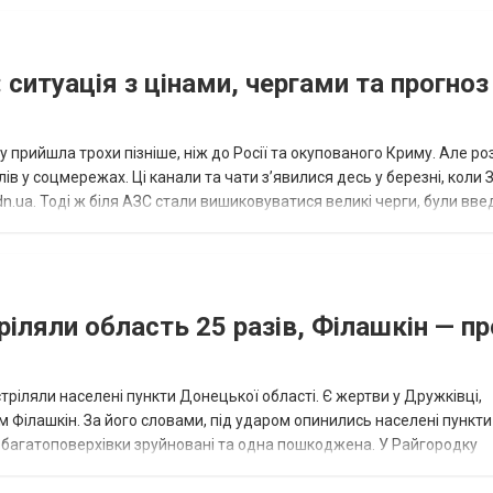
 ситуація з цінами, чергами та прогноз
 прийшла трохи пізніше, ніж до Росії та окупованого Криму. Але р
в у соцмережах. Ці канали та чати з’явилися десь у березні, коли
.ua. Тоді ж біля АЗС стали вишиковуватися великі черги, були вве
...
ріляли область 25 разів, Філашкін — пр
стріляли населені пункти Донецької області. Є жертви у Дружківці,
 Філашкін. За його словами, під ударом опинились населені пункти
і багатоповерхівки зруйновані та одна пошкоджена. У Райгородку
в’янську поранено людину, по...