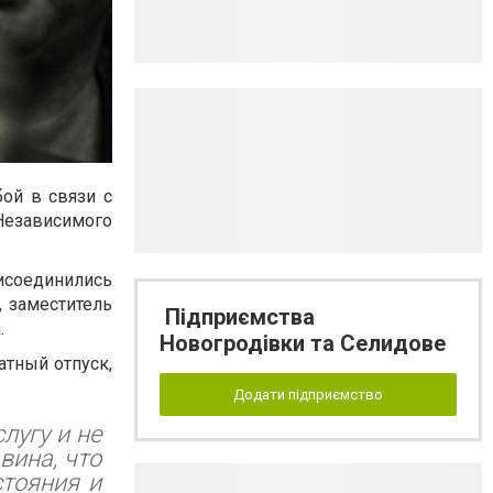
бой в связи с
 Независимого
рисоединились
 заместитель
Підприємства
.
Новогродівки та Селидове
атный отпуск,
Додати підприємство
лугу и не
вина, что
стояния и