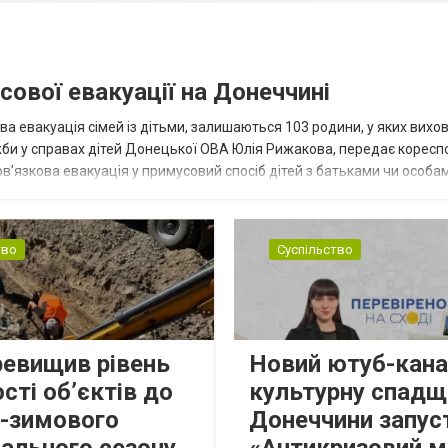
сової евакуації на Донеччині
ва евакуація сімей із дітьми, залишаються 103 родини, у яких вихо
жби у справах дітей Донецької ОВА Юлія Рижакова, передає корес
в’язкова евакуація у примусовий спосіб дітей з батьками чи особам
н...
тво
Суспільство
ревищив рівень
Новий ютуб-кана
сті об’єктів до
культурну спадщ
о-зимового
Донеччини запус