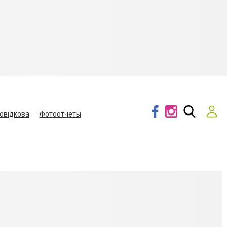
овідкова
Фотоотчеты