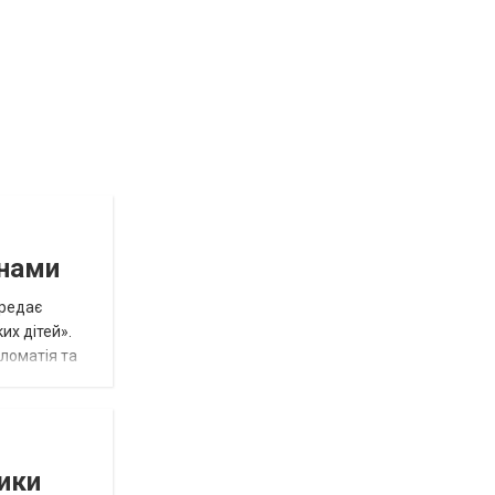
инами
ередає
их дітей».
пломатія та
тики