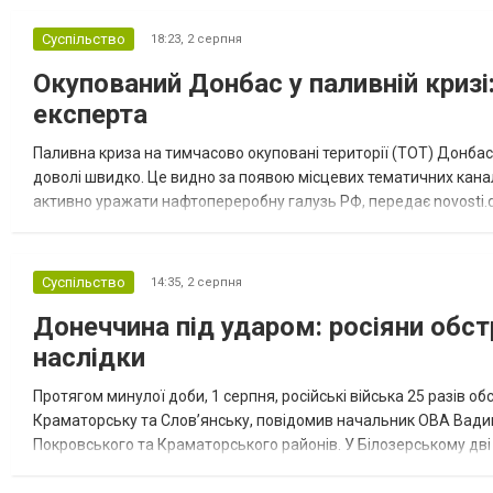
Суспільство
18:23,
2 серпня
Окупований Донбас у паливній кризі:
експерта
Паливна криза на тимчасово окуповані території (ТОТ) Донбасу
доволі швидко. Це видно за появою місцевих тематичних каналі
активно уражати нафтопереробну галузь РФ, передає novosti.dn
обмеження на продаж бензину. Ціни на пальне та на переоблад
Суспільство
14:35,
2 серпня
Донеччина під ударом: росіяни обст
наслідки
Протягом минулої доби, 1 серпня, російські війська 25 разів об
Краматорську та Слов’янську, повідомив начальник ОВА Вадим
Покровського та Краматорського районів. У Білозерському дв
Миколаївської громади зруйновані два приватні будинки. У Сло