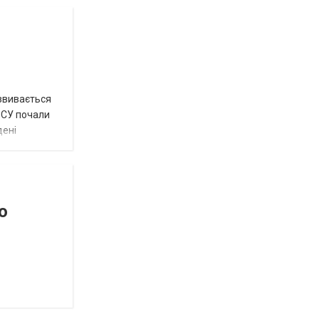
озвивається
 ЗСУ почали
дені
о