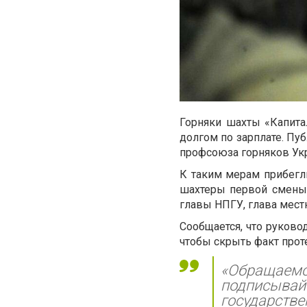
Горняки шахты «Капита
долгом по зарплате. Пу
профсоюза горняков Ук
К таким мерам прибегли
шахтеры первой смены.
главы НПГУ, глава мест
Сообщается, что руково
чтобы скрыть факт проте
«Обращаемся
подписывайт
государств