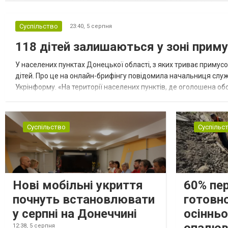
Суспільство
23:40,
5 серпня
118 дітей залишаються у зоні приму
У населених пунктах Донецької області, з яких триває примусо
дітей. Про це на онлайн-брифінгу повідомила начальниця слу
Укрінформу. «На території населених пунктів, де оголошена обо
замінюють, або іншими законними представниками, у 16 населе
Суспільство
Суспільс
Нові мобільні укриття
60% пе
почнуть встановлювати
готовно
у серпні на Донеччині
осіннь
12:38,
5 серпня