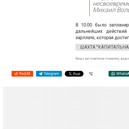
несвоеврем
Михаил Вол
В 10:00 было заплани
дальнейших действий
зарплате, которая дости
ШАХТА "КАПИТАЛЬНА
Якщо ви помітили помилку, виділі
Reddit
Telegram
Viber
Whats