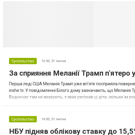
Селидово и Н
Суспільство
16:00,
31 липня
За сприяння Меланії Трамп п'ятеро 
Перша леді США Меланія Трамп уже впʼяте посприяла повернен
inshe.tv. У повідомленні Білого дому зазначають, що Меланія Т
Водночас там не вказують, з яких регіонів ці діти, скільки їм р
розбудова миру важливі для цих зусиль, їх перевершує...
Суспільство
14:00,
31 липня
НБУ підняв облікову ставку до 15,5