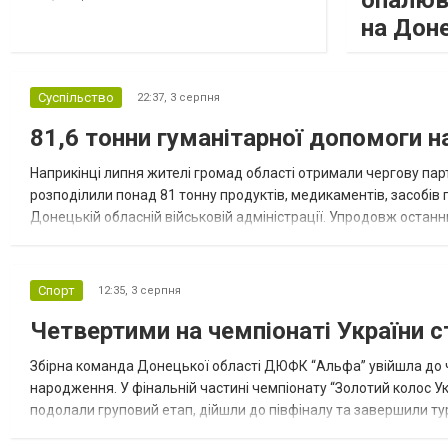
опалюв
на Дон
Суспільство
22:37,
3 серпня
81,6 тонни гуманітарної допомоги 
Наприкінці липня жителі громад області отримали чергову парт
розподілили понад 81 тонну продуктів, медикаментів, засобів г
Донецькій обласній військовій адміністрації. Упродовж остан
допомоги. Благодійні вантажі містили продуктові набори, засоб
Спорт
12:35,
3 серпня
Четвертими на чемпіонаті України с
Збірна команда Донецької області ДЮФК “Альфа” увійшла до ч
народження. У фінальній частині чемпіонату “Золотий колос У
подолали груповий етап, дійшли до півфіналу та завершили тур
“Спортивна молодіжна ліга” та представник команди Іван Кором