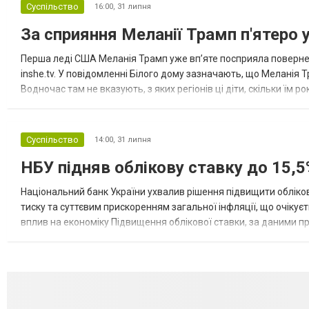
Суспільство
16:00,
31 липня
За сприяння Меланії Трамп п'ятеро 
Перша леді США Меланія Трамп уже впʼяте посприяла повернен
inshe.tv. У повідомленні Білого дому зазначають, що Меланія Т
Водночас там не вказують, з яких регіонів ці діти, скільки їм р
розбудова миру важливі для цих зусиль, їх перевершує...
Суспільство
14:00,
31 липня
НБУ підняв облікову ставку до 15,5
Національний банк України ухвалив рішення підвищити обліков
тиску та суттєвим прискоренням загальної інфляції, що очікує
вплив на економіку Підвищення облікової ставки, за даними 
для інвесторів, посилення стійкості валютного ринку, а так...