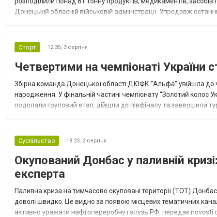
розподілили понад 81 тонну продуктів, медикаментів, засобів г
Донецькій обласній військовій адміністрації. Упродовж остан
допомоги. Благодійні вантажі містили продуктові набори, засоб
Спорт
12:35,
3 серпня
Четвертими на чемпіонаті України с
Збірна команда Донецької області ДЮФК “Альфа” увійшла до ч
народження. У фінальній частині чемпіонату “Золотий колос У
подолали груповий етап, дійшли до півфіналу та завершили тур
“Спортивна молодіжна ліга” та представник команди Іван Кором
Суспільство
18:23,
2 серпня
Окупований Донбас у паливній кризі:
експерта
Паливна криза на тимчасово окуповані території (ТОТ) Донбасу
доволі швидко. Це видно за появою місцевих тематичних каналі
активно уражати нафтопереробну галузь РФ, передає novosti.dn