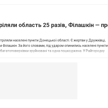
...
ріляли область 25 разів, Філашкін — пр
стріляли населені пункти Донецької області. Є жертви у Дружківці,
 Філашкін. За його словами, під ударом опинились населені пункти
і багатоповерхівки зруйновані та одна пошкоджена. У Райгородку
в’янську поранено людину, по...
овогродовке
Справочная
Такси