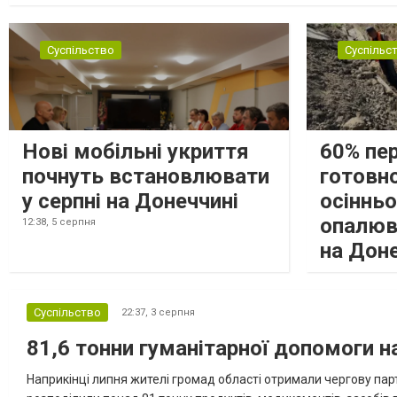
замінюють, або іншими законними представниками, у 16 населе
Суспільство
Суспільс
Нові мобільні укриття
60% пе
почнуть встановлювати
готовно
у серпні на Донеччині
осіннь
опалюв
12:38,
5 серпня
на Дон
Суспільство
22:37,
3 серпня
81,6 тонни гуманітарної допомоги 
Наприкінці липня жителі громад області отримали чергову парт