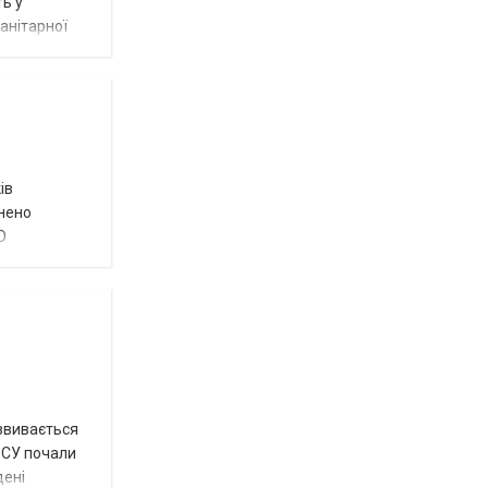
ть у
анітарної
ів
внено
О
озвивається
 ЗСУ почали
дені