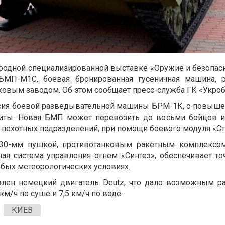
родной специализированной выставке «Оружие и безопасн
 БМП-М1С, боевая бронированная гусеничная машина, р
овым заводом. Об этом сообщает пресс-служба ГК «Укро
сия боевой разведывательной машины БРМ-1К, с повыше
ты. Новая БМП может перевозить до восьми бойцов 
пехотных подразделений, при помощи боевого модуля «Ст
30-мм пушкой, противотанковым ракетным комплексо
ная система управления огнем «Синтез», обеспечивает т
бых метеорологических условиях.
лен немецкий двигатель Deutz, что дало возможным раз
м/ч по суше и 7,5 км/ч по воде.
КИЕВ