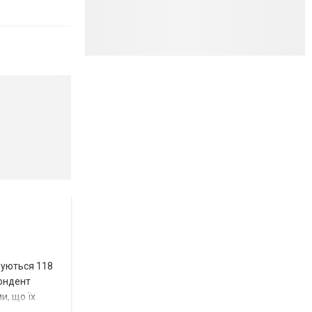
вуються 118
пондент
и, що їх