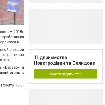
ость — 2018»
азработанная
боронпром».
нной огневой
и эффективно
Підприємства
илет».
Новогродівки та Селидове
м «Барьер» и
очный огонь в
Додати підприємство
гонять 15,5-