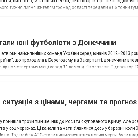
ігієни, питної води та інших необхідних товарів. Про це повідомляю
нього тижня липня жителям громад області передали 81,6 тонни гум
и...
тали юні футболісти з Донеччини
етвірки найсильніших команд України серед юнаків 2012–2013 рок
країни”, що проходила в Береговому на Закарпатті, донеччани впе
нір на четвертому місці серед 11 команд. Як розповів “” директор Г
исло, цей результат м...
 ситуація з цінами, чергами та прогноз
 прийшла трохи пізніше, ніж до Росії та окупованого Криму. Але р
в у соцмережах. Ці канали та чати з’явилися десь у березні, коли
.ua. Тоді ж біля АЗС стали вишиковуватися великі черги, були вве