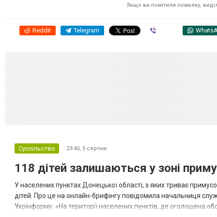
Якщо ви помітили помилку, виділі
Reddit
Telegram
Viber
Whats
Суспільство
23:40,
5 серпня
118 дітей залишаються у зоні приму
У населених пунктах Донецької області, з яких триває примусо
дітей. Про це на онлайн-брифінгу повідомила начальниця слу
Укрінформу. «На території населених пунктів, де оголошена обо