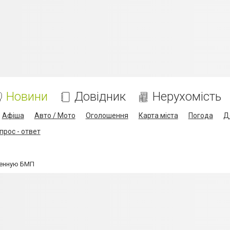
Новини
Довідник
Нерухомість
Афіша
Авто / Мото
Оголошення
Карта міста
Погода
Д
прос - ответ
ленную БМП