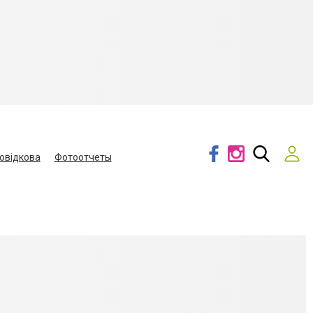
овідкова
Фотоотчеты