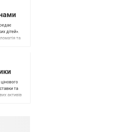
инами
ередає
их дітей».
пломатія та
тики
 цінового
 ставки та
вих активів