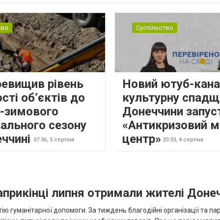
н...
тво
Суспільство
ревищив рівень
Новий ютуб-кана
сті об’єктів до
культурну спадщ
о-зимового
Донеччини запус
ального сезону
«Антикризовий м
еччині
центр»
07:36,
5 серпня
20:33,
4 серпня
наприкінці липня отримали жителі Доне
ію гуманітарної допомоги. За тиждень благодійні організації та па