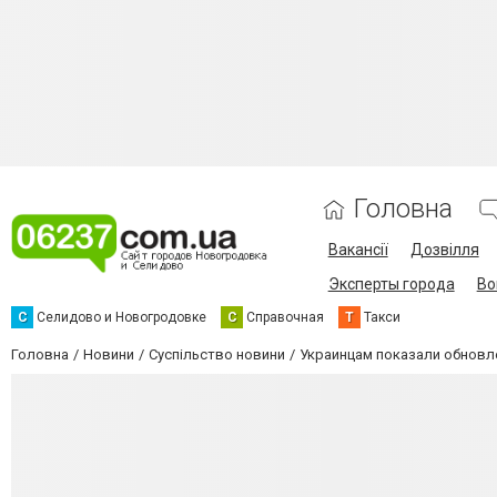
Головна
Вакансії
Дозвілля
Эксперты города
Во
С
Селидово и Новогродовке
С
Справочная
Т
Такси
Головна
Новини
Суспільство новини
Украинцам показали обнов