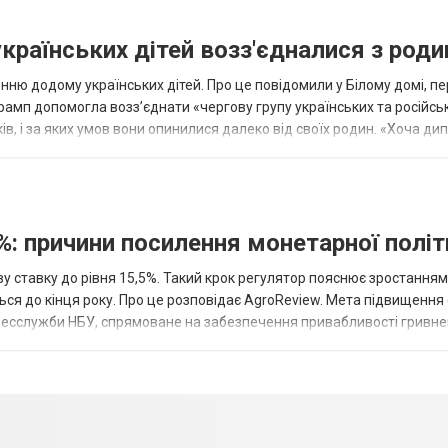
українських дітей возз'єдналися з род
ню додому українських дітей. Про це повідомили у Білому домі, п
рамп допомогла возз’єднати «чергову групу українських та російськ
оків, і за яких умов вони опинилися далеко від своїх родин. «Хоча ди
%: причини посилення монетарної полі
у ставку до рівня 15,5%. Такий крок регулятор пояснює зростанням
ться до кінця року. Про це розповідає AgroReview. Мета підвищення
пресслужби НБУ, спрямоване на забезпечення привабливості гривне