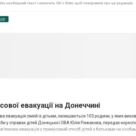
ть необхідний текст і натисніть Ctrl + Enter, щоб повідомити про це редакцію
App
сової евакуації на Донеччині
ва евакуація сімей із дітьми, залишаються 103 родини, у яких вихо
жби у справах дітей Донецької ОВА Юлія Рижакова, передає корес
в’язкова евакуація у примусовий спосіб дітей з батьками чи особам