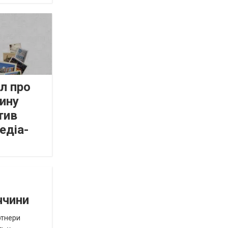
л про
ину
тив
едіа-
ччини
ртнери