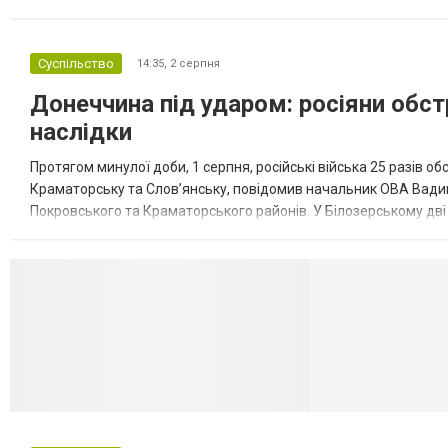
обмеження на продаж бензину. Ціни на пальне та на переоблад
Суспільство
14:35,
2 серпня
Донеччина під ударом: росіяни обст
наслідки
Протягом минулої доби, 1 серпня, російські війська 25 разів об
Краматорську та Слов’янську, повідомив начальник ОВА Вадим
Покровського та Краматорського районів. У Білозерському дв
Миколаївської громади зруйновані два приватні будинки. У Сло
Селидово и Н