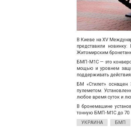
В Киеве на XV Междуна
представили новинку:
Житомирским бронетанк
БМП-М1С — это конвер
мощью и уровнем защи
поддерживать действия 
БМ «Стилет» оснащен 
пулеметом. Установлен
любое время суток и лю
В бронемашине установ
тонную БМП-М1С до 70 к
УКРАИНА
БМП