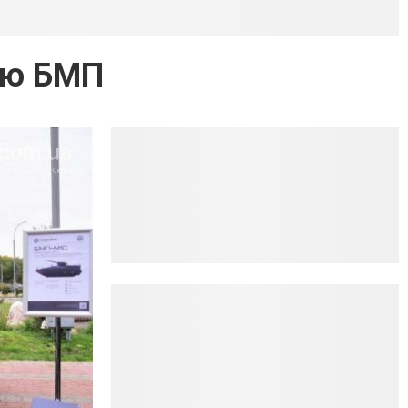
ую БМП