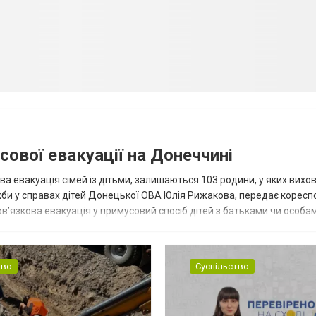
сової евакуації на Донеччині
ва евакуація сімей із дітьми, залишаються 103 родини, у яких вихо
жби у справах дітей Донецької ОВА Юлія Рижакова, передає корес
в’язкова евакуація у примусовий спосіб дітей з батьками чи особам
н...
тво
Суспільство