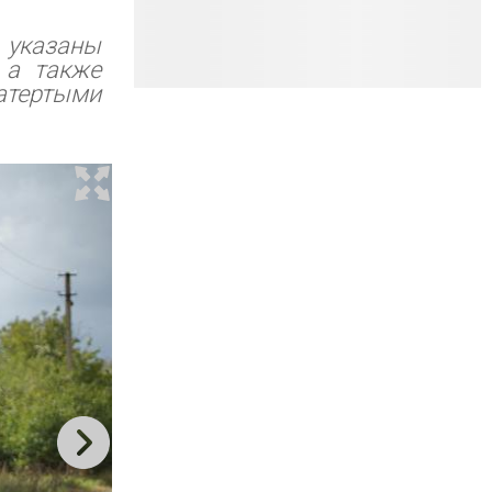
 указаны
 а также
тертыми