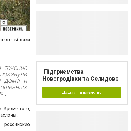
нного вблизи
 течение
Підприємства
 покинули
Новогродівки та Селидове
и дома и
брошенных
 .
Додати підприємство
. Кроме того,
заслоны.
 российские