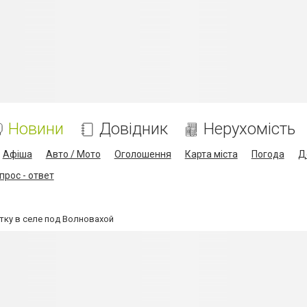
Новини
Довідник
Нерухомість
Афіша
Авто / Мото
Оголошення
Карта міста
Погода
Д
прос - ответ
тку в селе под Волновахой