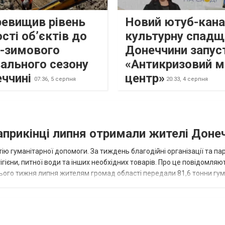
ревищив рівень
Новий ютуб-кана
сті об’єктів до
культурну спадщ
о-зимового
Донеччини запус
ального сезону
«Антикризовий м
еччині
центр»
07:36,
5 серпня
20:33,
4 серпня
наприкінці липня отримали жителі Доне
ію гуманітарної допомоги. За тиждень благодійні організації та па
ігієни, питної води та інших необхідних товарів. Про це повідомляю
нього тижня липня жителям громад області передали 81,6 тонни гум
и...