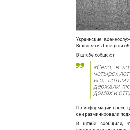
Украинские военнослуж
Волновахи Донецкой обл
В штабе собщают:
«Село, в к
четырех лет
его, потом
держали лю
домах и отт
По информации пресс-це
они разминировали подх
В штабе сообщили, ч
противопехотные мины 