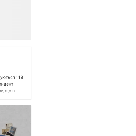
вуються 118
пондент
и, що їх