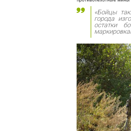
«Бойцы так
города изг
остатки б
маркировка