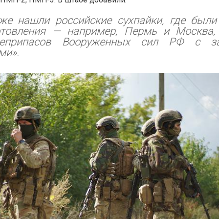
же нашли российские сухпайки, где были
отовления — например, Пермь и Москва,
оеприпасов Вооруженных сил РФ с за
ми».