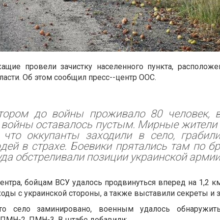
ащие провели зачистку населенного пункта, расположе
асти. Об этом сообщил пресс--центр ООС.
отором до войны проживало 80 человек, в
 войны оставалось пустым. Мирные жители
у что оккупанты заходили в село, грабил
дей в страхе. Боевики прятались там по 
уда обстреливали позиции украинской армии»
нтра, бойцам ВСУ удалось продвинуться вперед на 1,2 км
оды с украинской стороны, а также выставили секреты и 
то село заминировано, военным удалось обнаружить
ПМН-2, ПМН-3. В штабе добавили: