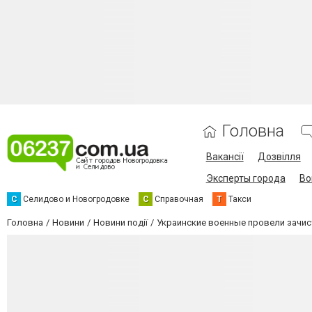
Головна
Вакансії
Дозвілля
Эксперты города
Во
С
Селидово и Новогродовке
С
Справочная
Т
Такси
Головна
Новини
Новини події
Украинские военные провели зачис