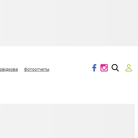
овідкова
Фотоотчеты