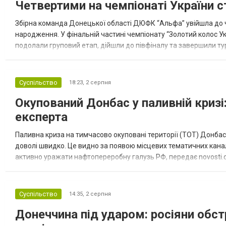
Четвертими на чемпіонаті України с
Збірна команда Донецької області ДЮФК “Альфа” увійшла до ч
народження. У фінальній частині чемпіонату “Золотий колос У
подолали груповий етап, дійшли до півфіналу та завершили тур
“Спортивна молодіжна ліга” та представник команди Іван Кором
Суспільство
18:23,
2 серпня
Окупований Донбас у паливній кризі:
експерта
Паливна криза на тимчасово окуповані території (ТОТ) Донбасу
доволі швидко. Це видно за появою місцевих тематичних каналі
активно уражати нафтопереробну галузь РФ, передає novosti.dn
обмеження на продаж бензину. Ціни на пальне та на переоблад
Суспільство
14:35,
2 серпня
Донеччина під ударом: росіяни обст