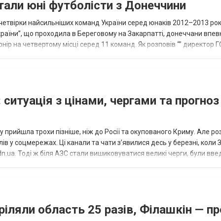
тали юні футболісти з Донеччини
етвірки найсильніших команд України серед юнаків 2012–2013 рок
країни”, що проходила в Береговому на Закарпатті, донеччани впе
нір на четвертому місці серед 11 команд. Як розповів “” директор Г
исло, цей результат м...
 ситуація з цінами, чергами та прогноз
 прийшла трохи пізніше, ніж до Росії та окупованого Криму. Але р
в у соцмережах. Ці канали та чати з’явилися десь у березні, коли
.ua. Тоді ж біля АЗС стали вишиковуватися великі черги, були вве
...
ріляли область 25 разів, Філашкін — пр