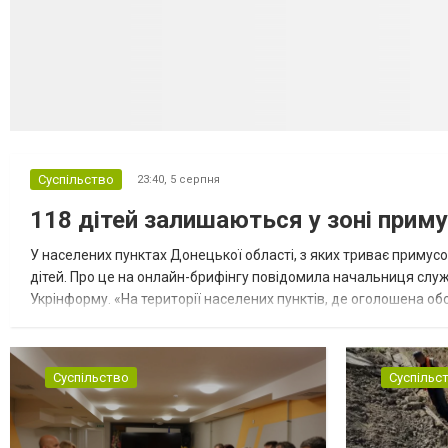
Суспільство
23:40,
5 серпня
118 дітей залишаються у зоні приму
У населених пунктах Донецької області, з яких триває примусо
дітей. Про це на онлайн-брифінгу повідомила начальниця слу
Укрінформу. «На території населених пунктів, де оголошена обо
замінюють, або іншими законними представниками, у 16 населе
Суспільство
Суспільс