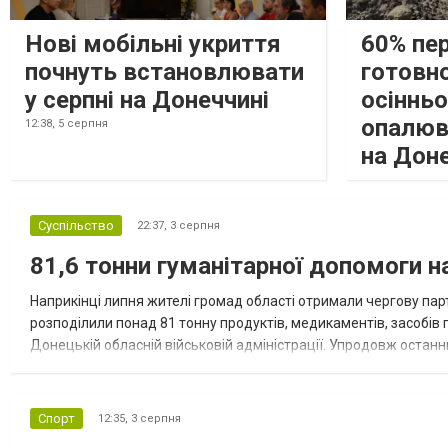
Нові мобільні укриття
60% пе
почнуть встановлювати
готовно
у серпні на Донеччині
осіннь
опалюв
12:38,
5 серпня
на Дон
Суспільство
22:37,
3 серпня
81,6 тонни гуманітарної допомоги 
Наприкінці липня жителі громад області отримали чергову парт
розподілили понад 81 тонну продуктів, медикаментів, засобів г
Донецькій обласній військовій адміністрації. Упродовж остан
допомоги. Благодійні вантажі містили продуктові набори, засоб
Спорт
12:35,
3 серпня