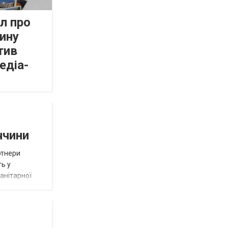
л про
ину
тив
едіа-
ччини
ртнери
ть у
анітарної