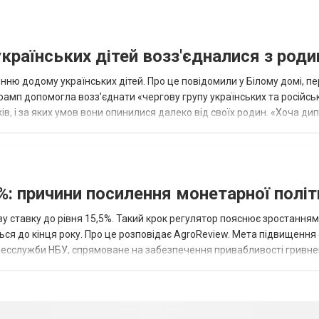
українських дітей возз'єдналися з род
ню додому українських дітей. Про це повідомили у Білому домі, п
рамп допомогла возз’єднати «чергову групу українських та російськ
оків, і за яких умов вони опинилися далеко від своїх родин. «Хоча ди
%: причини посилення монетарної полі
у ставку до рівня 15,5%. Такий крок регулятор пояснює зростанням
ться до кінця року. Про це розповідає AgroReview. Мета підвищення
пресслужби НБУ, спрямоване на забезпечення привабливості гривне