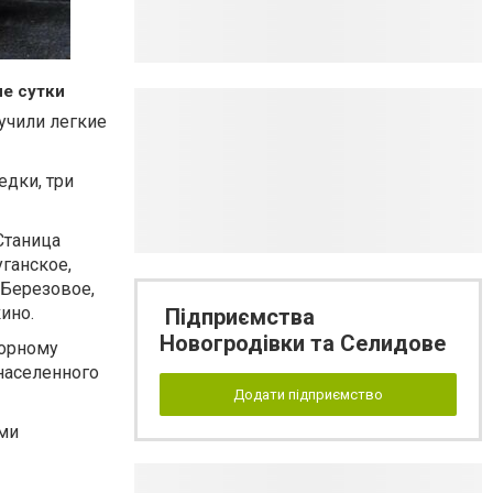
е сутки
учили легкие
едки, три
Станица
ганское,
 Березовое,
ино.
Підприємства
Новогродівки та Селидове
порному
населенного
Додати підприємство
ми