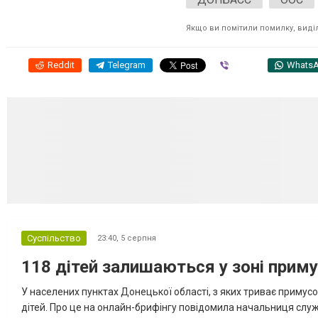
Якщо ви помітили помилку, виділі
Reddit
Telegram
Viber
Whats
Суспільство
23:40,
5 серпня
118 дітей залишаються у зоні приму
У населених пунктах Донецької області, з яких триває примусо
дітей. Про це на онлайн-брифінгу повідомила начальниця слу