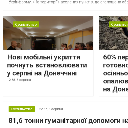
Укрінформу. «На території населених пунктів, де оголошена обо
замінюють, або іншими законними представниками, у 16 населе
Суспільство
Суспільс
Нові мобільні укриття
60% пе
почнуть встановлювати
готовно
у серпні на Донеччині
осіннь
опалюв
12:38,
5 серпня
на Дон
Суспільство
22:37,
3 серпня
81,6 тонни гуманітарної допомоги 