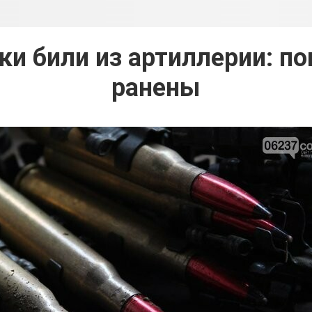
ки били из артиллерии: по
ранены