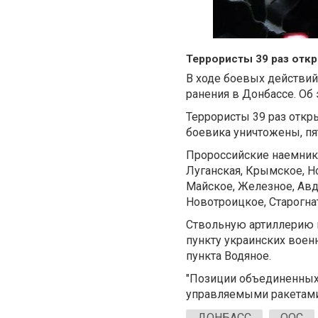
Террористы 39 раз откр
В ходе боевых действий
ранения в Донбассе. Об
Террористы
39 раз откр
боевика уничтожены, пя
Пророссийские наемники
Луганская, Крымское, Н
Майское, Железное, Авд
Новотроицкое, Старогна
Ствольную артиллерию 
пункту украинских воен
пункта Водяное.
"Позиции объединенных
управляемыми ракетами",
ДОНБАСС
ООС