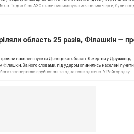
.ua. Тоді ж біля АЗС стали вишиковуватися великі черги, були вве
...
ріляли область 25 разів, Філашкін — пр
стріляли населені пункти Донецької області. Є жертви у Дружківці,
 Філашкін. За його словами, під ударом опинились населені пункти
і багатоповерхівки зруйновані та одна пошкоджена. У Райгородку
в’янську поранено людину, по...
овогродовке
Справочная
Такси