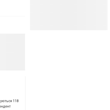
вуються 118
пондент