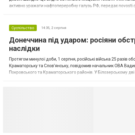
активно уражати нафтопереробну галузь РФ, передає novosti.dn
обмеження на продаж бензину. Ціни на пальне та на переоблад
Суспільство
14:35,
2 серпня
Донеччина під ударом: росіяни обст
наслідки
Протягом минулої доби, 1 серпня, російські війська 25 разів об
Краматорську та Слов’янську, повідомив начальник ОВА Вадим
Покровського та Краматорського районів. У Білозерському дв
Миколаївської громади зруйновані два приватні будинки. У Сло
Селидово и Н