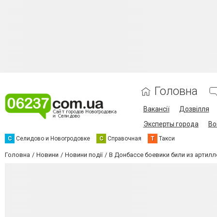
Головна
Вакансії
Дозвілля
Эксперты города
Во
С
Селидово и Новогродовке
С
Справочная
Т
Такси
Головна
Новини
Новини події
В Донбассе боевики били из артилл