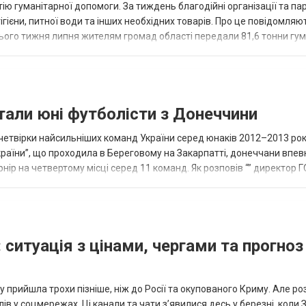
ію гуманітарної допомоги. За тиждень благодійні організації та па
ігієни, питної води та інших необхідних товарів. Про це повідомляю
нього тижня липня жителям громад області передали 81,6 тонни гум
и...
тали юні футболісти з Донеччини
етвірки найсильніших команд України серед юнаків 2012–2013 рок
країни”, що проходила в Береговому на Закарпатті, донеччани впе
нір на четвертому місці серед 11 команд. Як розповів “” директор Г
исло, цей результат м...
 ситуація з цінами, чергами та прогноз
 прийшла трохи пізніше, ніж до Росії та окупованого Криму. Але р
в у соцмережах. Ці канали та чати з’явилися десь у березні, коли