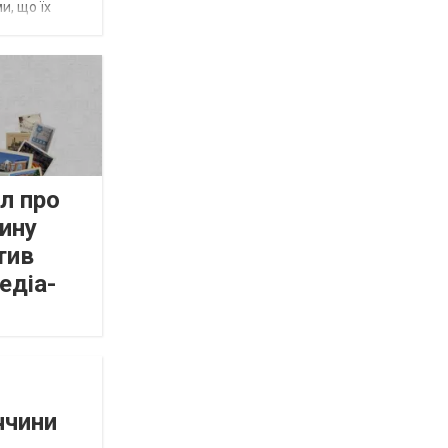
и, що їх
л про
ину
тив
едіа-
ччини