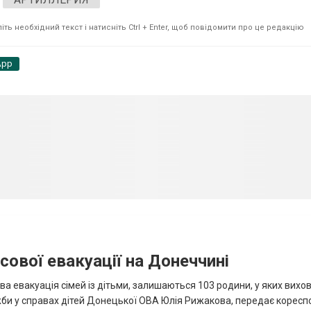
ть необхідний текст і натисніть Ctrl + Enter, щоб повідомити про це редакцію
App
сової евакуації на Донеччині
ва евакуація сімей із дітьми, залишаються 103 родини, у яких вихо
жби у справах дітей Донецької ОВА Юлія Рижакова, передає корес