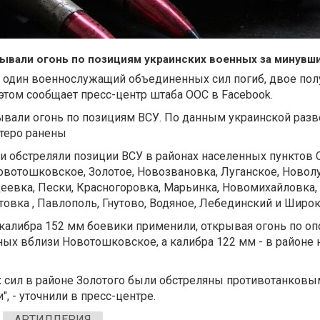
ывали огонь по позициям украинских военных за минувши
 один военнослужащий объединенных сил погиб, двое пол
 этом сообщает пресс-центр штаба ООС в Facebook.
ывали огонь по позициям ВСУ. По данным украинской разв
теро ранены
 обстреляли позиции ВСУ в районах населенных пунктов 
овотошковское, Золотое, Новозвановка, Луганское, Новолу
еевка, Пески, Красногоровка, Марьинка, Новомихайловка,
товка , Павлополь, Гнутово, Водяное, Лебединский и Широк
калибра 152 мм боевики применили, открывая огонь по о
ных вблизи Новотошковское, а калибра 122 мм - в районе 
 сил в районе Золотого были обстреляны противотанковы
 - уточнили в пресс-центре.
АРТИЛЛЕРИЯ