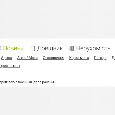
Новини
Довідник
Нерухомість
Афіша
Авто / Мото
Оголошення
Карта міста
Погода
Д
прос - ответ
ерии: погиб военный, двое ранены