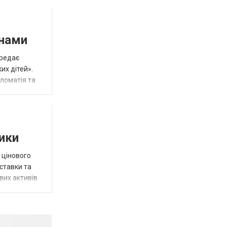
инами
ередає
их дітей».
пломатія та
тики
 цінового
 ставки та
вих активів