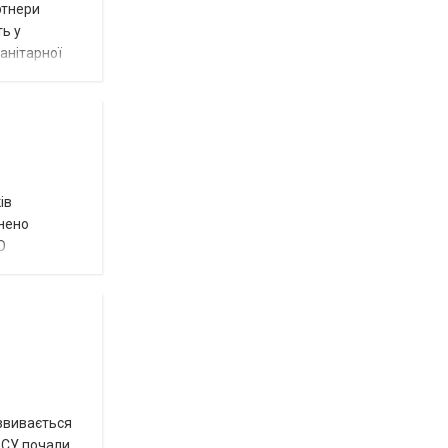
ртнери
ть у
анітарної
ів
внено
О
озвивається
 ЗСУ почали