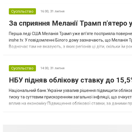
Суспільство
16:00,
31 липня
За сприяння Меланії Трамп п'ятеро 
Перша леді США Меланія Трамп уже впʼяте посприяла повернен
inshe.tv. У повідомленні Білого дому зазначають, що Меланія Т
Водночас там не вказують, з яких регіонів ці діти, скільки їм р
розбудова миру важливі для цих зусиль, їх перевершує...
Суспільство
14:00,
31 липня
НБУ підняв облікову ставку до 15,5
Національний банк України ухвалив рішення підвищити обліков
тиску та суттєвим прискоренням загальної інфляції, що очікує
вплив на економіку Підвищення облікової ставки, за даними 
для інвесторів, посилення стійкості валютного ринку, а так...