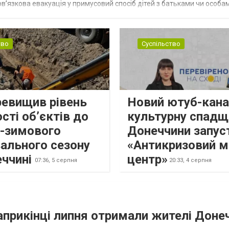
в’язкова евакуація у примусовий спосіб дітей з батьками чи особам
н...
тво
Суспільство
ревищив рівень
Новий ютуб-кана
сті об’єктів до
культурну спадщ
о-зимового
Донеччини запус
ального сезону
«Антикризовий м
еччині
центр»
07:36,
5 серпня
20:33,
4 серпня
наприкінці липня отримали жителі Доне