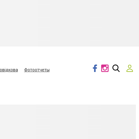
овідкова
Фотоотчеты