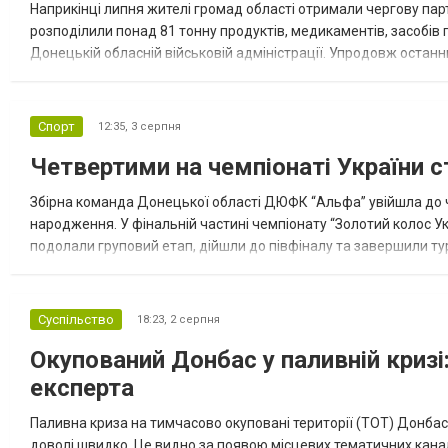
Наприкінці липня жителі громад області отримали чергову парт
розподілили понад 81 тонну продуктів, медикаментів, засобів г
Донецькій обласній військовій адміністрації. Упродовж остан
допомоги. Благодійні вантажі містили продуктові набори, засоб
Спорт
12:35,
3 серпня
Четвертими на чемпіонаті України с
Збірна команда Донецької області ДЮФК “Альфа” увійшла до ч
народження. У фінальній частині чемпіонату “Золотий колос У
подолали груповий етап, дійшли до півфіналу та завершили тур
“Спортивна молодіжна ліга” та представник команди Іван Кором
Суспільство
18:23,
2 серпня
Окупований Донбас у паливній кризі:
експерта
Паливна криза на тимчасово окуповані території (ТОТ) Донбасу
доволі швидко. Це видно за появою місцевих тематичних каналі