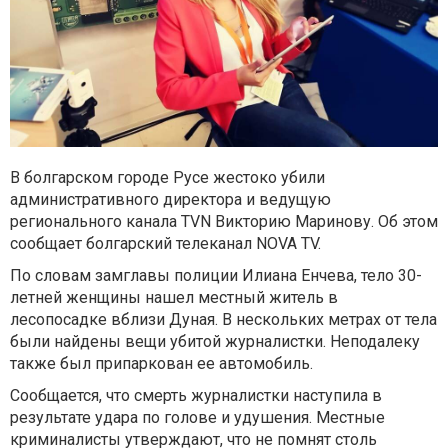
В болгарском городе Русе жестоко убили
административного директора и ведущую
регионального канала TVN Викторию Маринову. Об этом
сообщает болгарский телеканал NOVA TV.
По словам замглавы полиции Илиана Енчева, тело 30-
летней женщины нашел местный житель в
лесопосадке вблизи Дуная. В нескольких метрах от тела
были найдены вещи убитой журналистки. Неподалеку
также был припаркован ее автомобиль.
Сообщается, что смерть журналистки наступила в
результате удара по голове и удушения. Местные
криминалисты утверждают, что не помнят столь