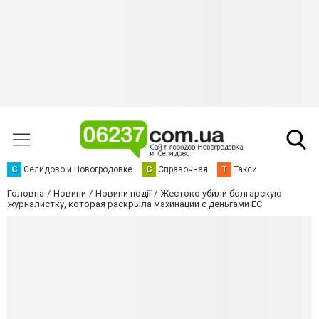
С
Селидово и Новогродовке
С
Справочная
Т
Такси
Головна
Новини
Новини події
Жестоко убили болгарскую
журналистку, которая раскрыла махинации с деньгами ЕС