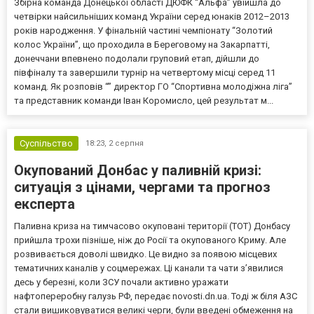
Збірна команда Донецької області ДЮФК “Альфа” увійшла до
четвірки найсильніших команд України серед юнаків 2012–2013
років народження. У фінальній частині чемпіонату “Золотий
колос України”, що проходила в Береговому на Закарпатті,
донеччани впевнено подолали груповий етап, дійшли до
півфіналу та завершили турнір на четвертому місці серед 11
команд. Як розповів “” директор ГО “Спортивна молодіжна ліга”
та представник команди Іван Коромисло, цей результат м...
Суспільство
18:23,
2 серпня
Окупований Донбас у паливній кризі:
ситуація з цінами, чергами та прогноз
експерта
Паливна криза на тимчасово окуповані території (ТОТ) Донбасу
прийшла трохи пізніше, ніж до Росії та окупованого Криму. Але
розвивається доволі швидко. Це видно за появою місцевих
тематичних каналів у соцмережах. Ці канали та чати з’явилися
десь у березні, коли ЗСУ почали активно уражати
нафтопереробну галузь РФ, передає novosti.dn.ua. Тоді ж біля АЗС
стали вишиковуватися великі черги, були введені обмеження на