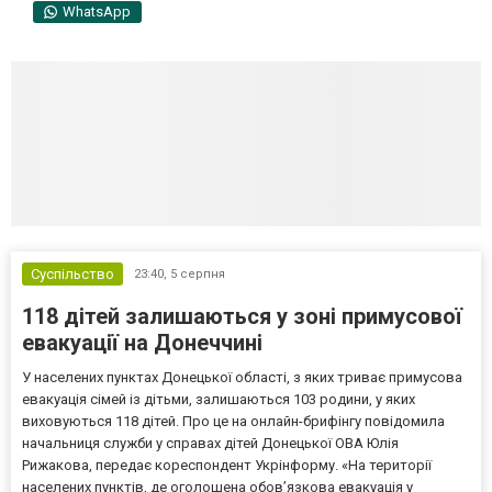
WhatsApp
Суспільство
23:40,
5 серпня
118 дітей залишаються у зоні примусової
евакуації на Донеччині
У населених пунктах Донецької області, з яких триває примусова
евакуація сімей із дітьми, залишаються 103 родини, у яких
виховуються 118 дітей. Про це на онлайн-брифінгу повідомила
начальниця служби у справах дітей Донецької ОВА Юлія
Рижакова, передає кореспондент Укрінформу. «На території
населених пунктів, де оголошена обов’язкова евакуація у