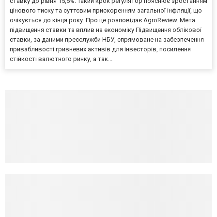
ставку до рівня 15,5%. Такий крок регулятор пояснює зростанням
цінового тиску та суттєвим прискоренням загальної інфляції, що
очікується до кінця року. Про це розповідає AgroReview. Мета
підвищення ставки та вплив на економіку Підвищення облікової
ставки, за даними пресслужби НБУ, спрямоване на забезпечення
привабливості гривневих активів для інвесторів, посилення
стійкості валютного ринку, а так...