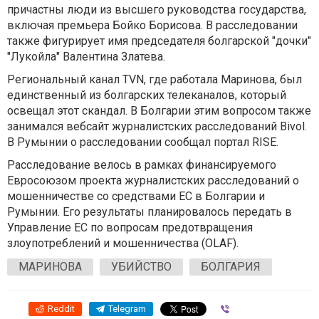
причастны люди из высшего руководства государства,
включая премьера Бойко Борисова. В расследовании
также фигурирует имя председателя болгарской "дочки"
"Лукойла" Валентина Златева.
Региональный канал TVN, где работала Маринова, был
единственный из болгарских телеканалов, который
освещал этот скандал. В Болгарии этим вопросом также
занимался вебсайт журналистских расследований Bivol.
В Румынии о расследовании сообщал портал RISE.
Расследование велось в рамках финансируемого
Евросоюзом проекта журналистских расследований о
мошенничестве со средствами ЕС в Болгарии и
Румынии. Его результаты планировалось передать в
Управление ЕС по вопросам предотвращения
злоупотреблений и мошенничества (OLAF).
МАРИНОВА
УБИЙСТВО
БОЛГАРИЯ
Reddit
Telegram
Viber