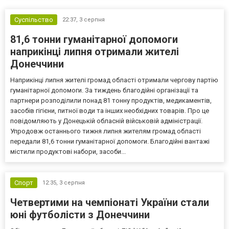
Суспільство
22:37,
3 серпня
81,6 тонни гуманітарної допомоги
наприкінці липня отримали жителі
Донеччини
Наприкінці липня жителі громад області отримали чергову партію
гуманітарної допомоги. За тиждень благодійні організації та
партнери розподілили понад 81 тонну продуктів, медикаментів,
засобів гігієни, питної води та інших необхідних товарів. Про це
повідомляють у Донецькій обласній військовій адміністрації.
Упродовж останнього тижня липня жителям громад області
передали 81,6 тонни гуманітарної допомоги. Благодійні вантажі
містили продуктові набори, засоби...
Спорт
12:35,
3 серпня
Четвертими на чемпіонаті України стали
юні футболісти з Донеччини