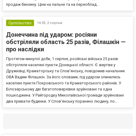
продаж бензину. Ціни на пальне та на переоблад...
Суспільство
14:35,
2 серпня
Донеччина під ударом: росіяни
обстріляли область 25 разів, Філашкін —
про наслідки
Протягом минулої доби, 1 серпня, російські війська 25 разів
обстріляли населені пункти Донецької області. Є жертви у
Дружківці, Краматорську та Слов’янську, повідомив начальник
ОВА Вадим Філашкін. За його словами, під ударом опинились
населені пункти Покровського та Краматорського районів. У
Білозерському дві багатоповерхівки зруйновані та одна
пошкоджена. У Райгородку Миколаївської громади зруйновані
два приватні будинки. У Слов’янську поранено людину, по...
Селидово и Новогродовке
Справочная
Так