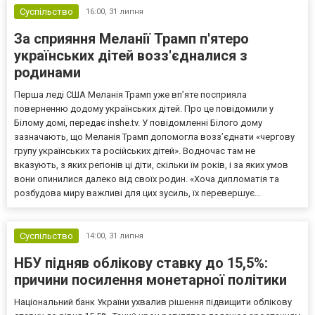
Суспільство
16:00,
31 липня
За сприяння Меланії Трамп п'ятеро
українських дітей возз'єдналися з
родинами
Перша леді США Меланія Трамп уже впʼяте посприяла
поверненню додому українських дітей. Про це повідомили у
Білому домі, передає inshe.tv. У повідомленні Білого дому
зазначають, що Меланія Трамп допомогла возз’єднати «чергову
групу українських та російських дітей». Водночас там не
вказують, з яких регіонів ці діти, скільки їм років, і за яких умов
вони опинилися далеко від своїх родин. «Хоча дипломатія та
розбудова миру важливі для цих зусиль, їх перевершує...
Суспільство
14:00,
31 липня
НБУ підняв облікову ставку до 15,5%:
причини посилення монетарної політики
Національний банк України ухвалив рішення підвищити облікову